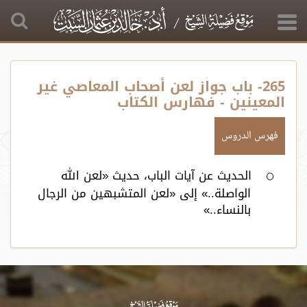
265- باب جواز لعن أصحاب المعاصي غير
المعينين - فهارس الكتاب
فهرس الدروس
الحديث عن آيات الباب، حديث «لعن الله
الواصلة..» إلى «لعن المتشبهين من الرجال
بالنساء..»