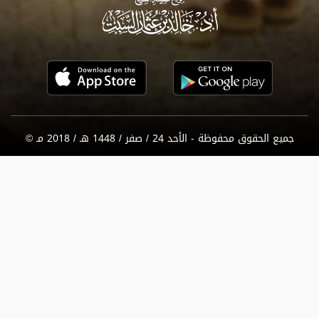
جميع الحقوق محفوظة - الأحد 24 / صفر / 1448 هـ / 2018 مـ ©