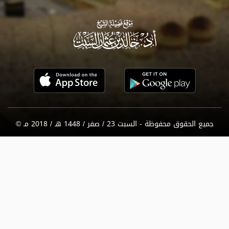
جميع الحقوق محفوظة - السبت 23 / صفر / 1448 هـ / 2018 مـ ©