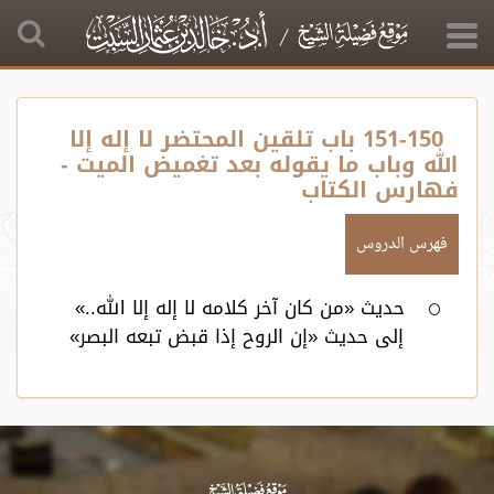
151-150 باب تلقين المحتضر لا إله إلا
الله وباب ما يقوله بعد تغميض الميت -
فهارس الكتاب
فهرس الدروس
حديث «من كان آخر كلامه لا إله إلا الله..»
إلى حديث «إن الروح إذا قبض تبعه البصر»