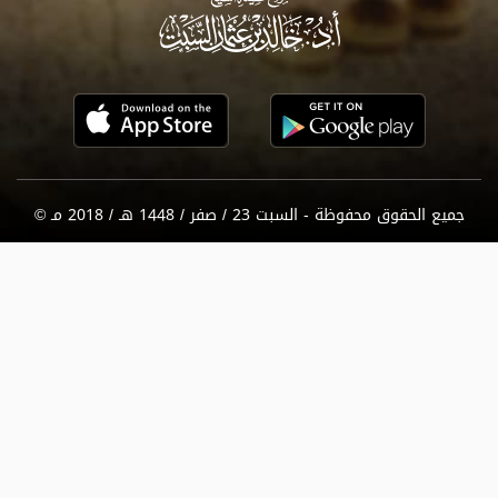
جميع الحقوق محفوظة - السبت 23 / صفر / 1448 هـ / 2018 مـ ©