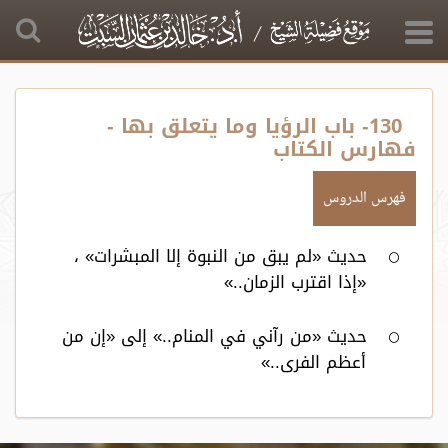
130- باب الرؤيا وما يتعلق بها -
فهارس الكتاب
فهرس الدروس
حديث «لم يبق من النبوة إلا المبشرات» ،
«إذا اقترب الزمان..»
حديث «من رآني في المنام..» إلى «إن من
أعظم الفرى..»