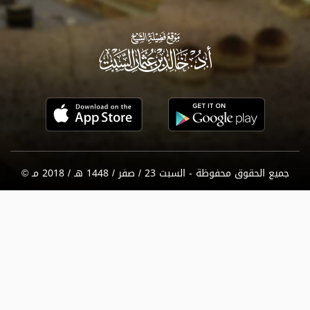
جميع الحقوق محفوظة - السبت 23 / صفر / 1448 هـ / 2018 مـ ©