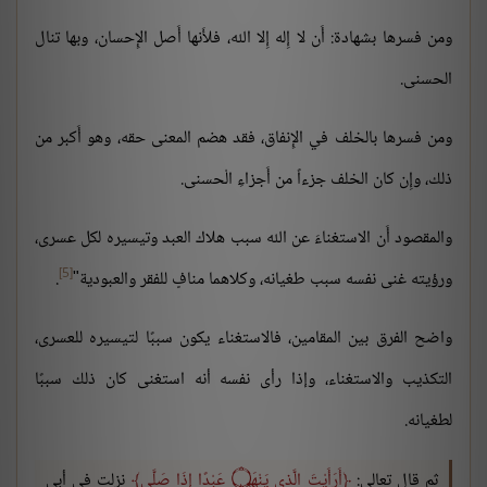
ومن فسرها بشهادة: أَن لا إِله إِلا الله، فلأَنها أَصل الإِحسان، وبها تنال
الحسنى.
ومن فسرها بالخلف في الإِنفاق، فقد هضم المعنى حقه، وهو أَكبر من
ذلك، وإِن كان الخلف جزءاً من أَجزاءِ الْحسنى.
والمقصود أَن الاستغناءَ عن الله سبب هلاك العبد وتيسيره لكل عسرى،
[5]
ورؤيته غنى نفسه سبب طغيانه، وكلاهما منافٍ للفقر والعبودية"
.
واضح الفرق بين المقامين، فالاستغناء يكون سببًا لتيسيره للعسرى،
التكذيب والاستغناء، وإذا رأى نفسه أنه استغنى كان ذلك سببًا
لطغيانه.
ثم قال تعالى:
أَرَأَيْتَ الَّذِي يَنْهَى ۝ عَبْدًا إِذَا صَلَّى
نزلت في أبي