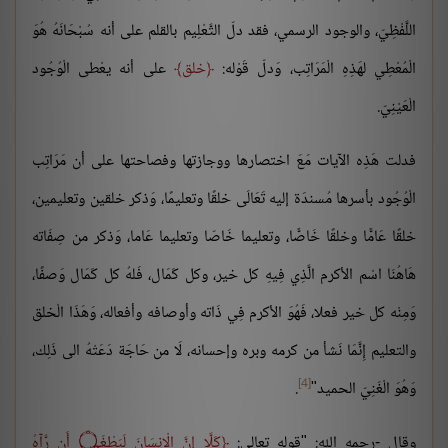
اللَّفْظِيّ، والوجود الرسمي، فقد دلّ التَّعْلِيم بالقلم على أنه سُبْحَانَهُ هُوَ
الْمُعْطِي لهَذِهِ الْمَرَاتِب، وَدلّ قَوْله:
خلق
على أنه يعْطى الْوُجُود
الْعَيْنِيّ.
فدلت هَذِه الآيات مَعَ اختصارها ووجازتها وفصاحتها على أن مَرَاتِب
الْوُجُود بأسرها مُسندَة إليه تَعَالَى خلقًا وتعليمًا، وَذكر خلقين وتعليمين،
خلقًا عَامًّا وخلقًا خَاصًّا، وتعليما خَاصّا وتعليما عَاما، وَذكر من صِفَاته
هَاهُنَا اسْم الأكرم الَّذِي فِيهِ كل خير، وكل كَمَال، فَلهُ كل كَمَال وَصفًا،
وَمِنْه كل خير فعلا، فَهُوَ الأكرم فِي ذَاته وأوصافه وأفعاله، وَهَذَا الْخلق
والتعليم إِنَّمَا نَشأ من كرمه وبره وإحسانه، لَا من حَاجَة دَعَتْهُ الى ذَلِك،
[4]
وَهُوَ الْغَنِيّ الحميد"
.
وقال -رحمه الله: "قوله تعالى:
كَلَّا إِنَّ الْإِنسَانَ لَيَطْغَى ۝ أَن رَّآهُ