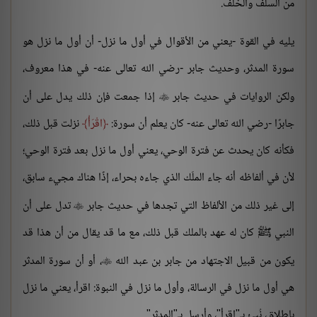
من السلف والخلف.
يليه في القوة -يعني من الأقوال في أول ما نزل- أن أول ما نزل هو
سورة المدثر، وحديث جابر -رضي الله تعالى عنه- في هذا معروف،
ولكن الروايات في حديث جابر
إذا جمعت فإن ذلك يدل على أن

جابرًا -رضي الله تعالى عنه- كان يعلم أن سورة:
اقْرَأْ
نزلت قبل ذلك،
فكأنه كان يحدث عن فترة الوحي، يعني أول ما نزل بعد فترة الوحي؛
لأن في ألفاظه أنه جاء الملَك الذي جاءه بحراء، إذًا هناك مجيء سابق،
إلى غير ذلك من الألفاظ التي تجدها في حديث جابر
تدل على أن

النبي ﷺ كان له عهد بالملك قبل ذلك، مع ما قد يقال من أن هذا قد
يكون من قبيل الاجتهاد من جابر بن عبد الله
، أو أن سورة المدثر

هي أول ما نزل في الرسالة، وأول ما نزل في النبوة: اقرأ، يعني ما نزل
بإطلاق، نُبئ بـ"اقرأ"، وأرسل بـ"المدثر".