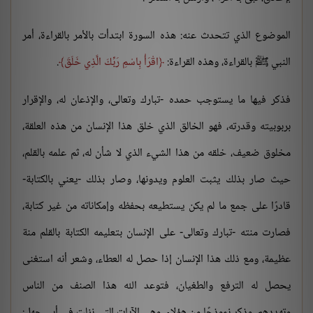
الموضوع الذي تتحدث عنه: هذه السورة ابتدأت بالأمر بالقراءة، أمر
النبي ﷺ بالقراءة، وهذه القراءة:
اقْرَأْ بِاسْمِ رَبِّكَ الَّذِي خَلَقَ
.
فذكر فيها ما يستوجب حمده -تبارك وتعالى، والإذعان له، والإقرار
بربوبيته وقدرته، فهو الخالق الذي خلق هذا الإنسان من هذه العلقة،
مخلوق ضعيف، خلقه من هذا الشيء الذي لا شأن له، ثم علمه بالقلم،
حيث صار بذلك يثبت العلوم ويدونها، وصار بذلك -يعني بالكتابة-
قادرًا على جمع ما لم يكن يستطيعه بحفظه وإمكاناته من غير كتابة،
فصارت منته -تبارك وتعالى- على الإنسان بتعليمه الكتابة بالقلم منة
عظيمة، ومع ذلك هذا الإنسان إذا حصل له العطاء، وشعر أنه استغنى
يحصل له الترفع والطغيان، فتوعد الله هذا الصنف من الناس
وتهددهم، وذكر نموذجًا من هؤلاء، وهي الآيات التي نزلت في أبي جهل: