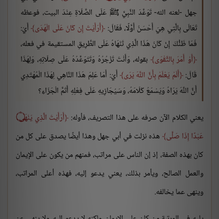
جهل -لعنه الله- تَوَعَّدَ النَّبِيَّ ﷺ عَلَى الصَّلَاةِ عِنْدَ البيت، فوعظه
تَعَالَى بِالَّتِي هِيَ أَحْسَنُ أَوَّلًا، فَقَالَ:
أَرَأَيْتَ إِن كَانَ عَلَى الْهُدَى
أَيْ:
فَمَا ظَنُّكَ إِنْ كَانَ هَذَا الَّذِي تَنْهَاهُ عَلَى الطَّرِيقِ المستقيمة في فعله،
أَوْ أَمَرَ بِالتَّقْوَى
بقوله، وَأَنْتَ تَزْجُرُهُ وَتَتَوَعَّدُهُ عَلَى صِلَاتِهِ، وَلِهَذَا
قَالَ:
أَلَمْ يَعْلَمْ بِأَنَّ اللَّهَ يَرَى
أَيْ: أَمَا عَلِمَ هَذَا النَّاهِي لِهَذَا الْمُهْتَدِي
أَنَّ اللَّهَ يَرَاهُ وَيَسْمَعُ كَلَامَهُ، وَسَيُجَازِيهِ عَلَى فِعْلِهِ أَتَمَّ الْجَزَاءِ؟
يعني الكلام الآن صرفه على هذا التصريف، فأوله:
أَرَأَيْتَ الَّذِي يَنْهَى ۝
عَبْدًا إِذَا صَلَّى
هذه نزلت في أبي جهل وهذا أيضًا يصدق على كل من
كان بهذه الصفة، إذ إن الناس على مراتب، فمنهم من يكون على الإيمان
والعمل الصالح، ويأمر بذلك، يعني يدعو إليه، فهذه أعلى المراتب،
وينهى عما يخالفه.
يليه في المرتبة من كان على الإيمان، ولكنه لا يدعو إليه، ولا ينهى عن