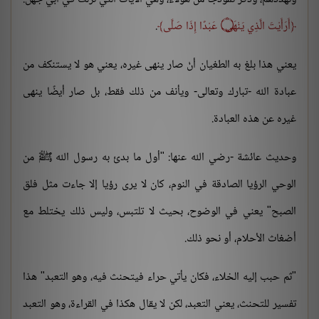
أَرَأَيْتَ الَّذِي يَنْهَى ۝ عَبْدًا إِذَا صَلَّى
.
يعني هذا بلغ به الطغيان أنْ صار ينهى غيره، يعني هو لا يستنكف من
عبادة الله -تبارك وتعالى- ويأنف من ذلك فقط، بل صار أيضًا ينهى
غيره عن هذه العبادة.
وحديث عائشة -رضي الله عنها: "أول ما بدئ به رسول الله ﷺ من
الوحي الرؤيا الصادقة في النوم، كان لا يرى رؤيا إلا جاءت مثل فلق
الصبح" يعني في الوضوح، بحيث لا تلتبس، وليس ذلك يختلط مع
أضغاث الأحلام، أو نحو ذلك.
"ثم حبب إليه الخلاء، فكان يأتي حراء فيتحنث فيه، وهو التعبد" هذا
تفسير للتحنث، يعني التعبد، لكن لا يقال هكذا في القراءة، وهو التعبد