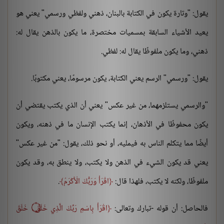
يقول: "وتارة يكون في الكتابة بالبنان، ذهني ولفظي ورسمي" يعني هو
يعيد الأشياء السابقة بمسميات مختصرة، ما يكون بالذهن يقال له:
ذهني، وما يكون ملفوظًا يقال له: لفظي.
يقول: "ورسمي" الرسم يعني الكتابة، يكون مرسومًا، يعني مكتوبًا.
"والرسمي يستلزمهما، من غير عكس" يعني أن الذي يكتب يقتضي أن
يكون محفوظًا في الأذهان، إنما يكتب الإنسان ما في ذهنه، ويكون
أيضًا مما يتكلم الناس به فيمليه، أو نحو ذلك، يقول: "من غير عكس"
يعني قد يكون الشيء في الذهن ولا يكتب، ولا ينطق به، وقد يكون
ملفوظًا، ولكنه لا يكتب، فلهذا قال:
اقْرَأْ وَرَبُّكَ الْأَكْرَمُ
.
فالحاصل: أن قوله -تبارك وتعالى:
اقْرَأْ بِاسْمِ رَبِّكَ الَّذِي خَلَقَ ۝ خَلَقَ