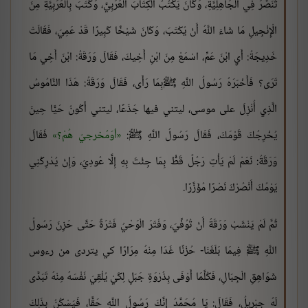
تَنَصَّرَ فِي الْجَاهِلِيَّةِ، وَكَانَ يَكْتُبُ الْكِتَابَ الْعَرَبِيَّ، وَكَتَبَ بِالْعَرَبِيَّةِ مِنَ
الْإِنْجِيلِ مَا شَاءَ اللَّهُ أَنْ يُكْتَبَ، وَكَانَ شَيْخًا كَبِيرًا قَدْ عَمِيَ، فَقَالَتْ
خَدِيجَةُ: أَيِ ابْنَ عَمِّ، اسْمَعْ مِنَ ابْنِ أَخِيكَ، فَقَالَ وَرَقَةُ: ابْنَ أَخِي مَا
تَرَى؟ فَأَخْبَرَهُ رَسُولُ اللَّهِ ﷺبِمَا رَأَى، فَقَالَ وَرَقَةُ: هَذَا النَّامُوسُ
الَّذِي أُنْزِلَ على موسى، ليتني فيها جَذَعًا، ليتني أَكُونُ حَيًّا حِينَ
يُخْرِجُكَ قَوْمَكَ، فَقَالَ رَسُولُ اللَّهِ ﷺ:
أوَمُخرجيّ هُمْ؟
فَقَالَ
وَرَقَةُ: نَعَمْ لَمْ يَأْتِ رَجُلٌ قَطُّ بِمَا جِئْتَ بِهِ إِلَّا عُودِيَ، وَإِنْ يُدْرِكْنِي
يَوْمُكَ أَنْصُرْكَ نَصْرًا مُؤَزَّرًا.
ثُمَّ لَمْ يَنْشَبْ وَرَقَةُ أَنْ تُوُفِّيَ، وَفَتَرَ الْوَحْيُ فَتْرَةً حَتَّى حَزِنَ رَسُولُ
اللَّهِ ﷺ فِيمَا بَلَغَنَا- حُزْنًا غَدَا مِنْهُ مِرَارًا كي يتردى من رءوس
شَوَاهِقِ الْجِبَالِ، فَكُلَّمَا أَوْفَى بِذُرْوَةِ جَبَلٍ لِكَيْ يُلْقِيَ نَفْسَهُ مِنْهُ تَبَدَّى
لَهُ جِبْرِيلُ، فَقَالَ: يَا مُحَمَّدُ إِنَّكَ رَسُولُ اللَّهِ حَقًّا، فَيَسْكُنُ بِذَلِكَ