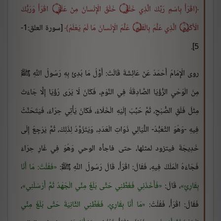
اقْرَأْ بِاسْمِ رَبِّكَ الَّذِي خَلَقَ
۝
خَلَقَ الْإِنْسانَ مِنْ عَلَقٍ ۝ اقْرَأْ وَرَبُّكَ
الْأَكْرَمُ ۝ الَّذِي عَلَّمَ بِالْقَلَمِ ۝ عَلَّمَ الْإِنْسانَ مَا لَمْ يَعْلَمْ
[سورة العلق:1-
5].
روى الْإِمَامُ أَحْمَدُ عَنْ عَائِشَةَ قَالَتْ: أَوَّلُ مَا بُدِئَ بِهِ رَسُولُ اللَّهِ ﷺ
مِنَ الْوَحْيِ الرُّؤْيَا الصَّادِقَةُ فِي النَّوْمِ، فَكَانَ لَا يَرَى رُؤْيَا إِلَّا جَاءَتْ
مِثْلَ فَلَقِ الصُّبْحِ، ثُمَّ حُبِّبَ إِلَيْهِ الْخَلَاءُ، فَكَانَ يَأْتِي حِرَاءَ، فَيَتَحَنَّثُ
فِيهِ -وَهُوَ التَّعَبُّدُ- اللَّيَالِي ذَوَاتِ الْعَدَدِ، وَيَتَزَوَّدُ لِذَلِكَ، ثُمَّ يَرْجِعُ إِلَى
خَدِيجَةَ فيتزود لمثلها، حتى فاجأه الوحي وَهُوَ فِي غَارِ حِرَاءَ
فَجَاءَهُ الْمَلَكُ فِيهِ، فَقَالَ: اقْرَأْ، قَالَ رَسُولُ اللَّهِ ﷺ:
فَقُلْتُ: مَا أَنَا
بِقَارِئٍ
، قَالَ:
فَأَخَذَنِي فَغَطَّنِي حَتَّى بَلَغَ مِنِّي الْجَهْدُ ثُمَّ أَرْسَلَنِي
،
فَقَالَ: اقْرَأْ، فَقُلْتُ:
مَا أَنَا بِقَارِئٍ، فَغَطَّنِي الثَّانِيَةَ حَتَّى بَلَغَ مِنِّي