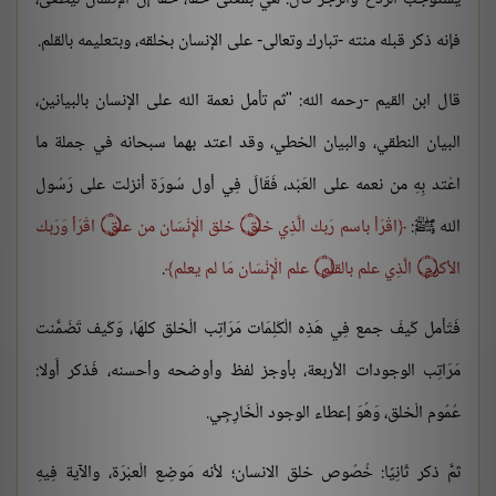
فإنه ذكر قبله منته -تبارك وتعالى- على الإنسان بخلقه، وبتعليمه بالقلم.
قال ابن القيم -رحمه الله: "ثم تأمل نعمة الله على الإنسان بالبيانين،
البيان النطقي، والبيان الخطي، وقد اعتد بهما سبحانه في جملة ما
اعْتد بِهِ من نعمه على العَبْد، فَقَالَ فِي أول سُورَة أنزلت على رَسُول
الله ﷺ:
اقْرَأ باسم رَبك الَّذِي خلق ۝ خلق الْإِنْسَان من علق ۝ اقْرَأ وَرَبك
الأكرم ۝ الَّذِي علم بالقلم ۝ علم الْإِنْسَان مَا لم يعلم
.
فَتَأمل كَيفَ جمع فِي هَذِه الْكَلِمَات مَرَاتِب الْخلق كلهَا، وَكَيف تَضَمَّنت
مَرَاتِب الوجودات الأربعة، بأوجز لفظ وأوضحه وأحسنه، فَذكر أَولا:
عُمُوم الْخلق، وَهُوَ إعطاء الوجود الْخَارِجِي.
ثمَّ ذكر ثَانِيًا: خُصُوص خلق الانسان؛ لأنه مَوضِع الْعبْرَة، والآية فِيهِ