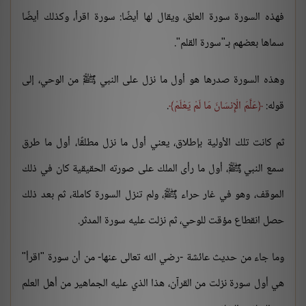
فهذه السورة سورة العلق، ويقال لها أيضًا: سورة اقرأ، وكذلك أيضًا
سماها بعضهم بـ"سورة القلم".
وهذه السورة صدرها هو أول ما نزل على النبي ﷺ من الوحي، إلى
قوله:
عَلَّمَ الْإِنسَانَ مَا لَمْ يَعْلَمْ
.
ثم كانت تلك الأولية بإطلاق، يعني أول ما نزل مطلقًا، أول ما طرق
سمع النبي ﷺ، أول ما رأى الملك على صورته الحقيقية كان في ذلك
الموقف، وهو في غار حراء ﷺ، ولم تنزل السورة كاملة، ثم بعد ذلك
حصل انقطاع مؤقت للوحي، ثم نزلت عليه سورة المدثر.
وما جاء من حديث عائشة -رضي الله تعالى عنها- من أن سورة "اقرأ"
هي أول سورة نزلت من القرآن، هذا الذي عليه الجماهير من أهل العلم