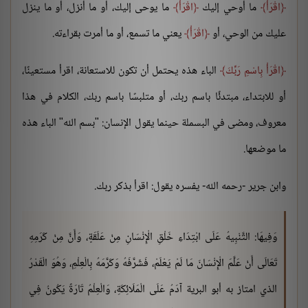
اقْرَأْ
ما أوحي إليك
اقْرَأْ
ما يوحى إليك، أو ما أنزل، أو ما ينزل
عليك من الوحي، أو
اقْرَأْ
يعني ما تسمع، أو ما أمرت بقراءته.
اقْرَأْ بِاسْمِ رَبِّكَ
الباء هذه يحتمل أن تكون للاستعانة، اقرأ مستعينًا،
أو للابتداء، مبتدئًا باسم ربك، أو متلبسًا باسم ربك، الكلام في هذا
معروف، ومضى في البسملة حينما يقول الإنسان: "بسم الله" الباء هذه
ما موضعها.
وابن جرير -رحمه الله- يفسره يقول: اقرأ بذكر ربك.
وَفِيهَا: التَّنْبِيهُ عَلَى ابْتِدَاءِ خَلْقِ الْإِنْسَانِ مِنْ عَلَقَةٍ، وَأَنَّ مِنْ كَرَمِهِ
تَعَالَى أَنْ عَلَّمَ الْإِنْسَانَ مَا لَمْ يَعْلَمْ، فَشَرَّفَهُ وَكَرَّمَهُ بِالْعِلْمِ، وَهُوَ الْقَدْرُ
الذي امتاز به أبو البرية آدَمُ عَلَى الْمَلَائِكَةِ، وَالْعِلْمُ تَارَةً يَكُونُ فِي