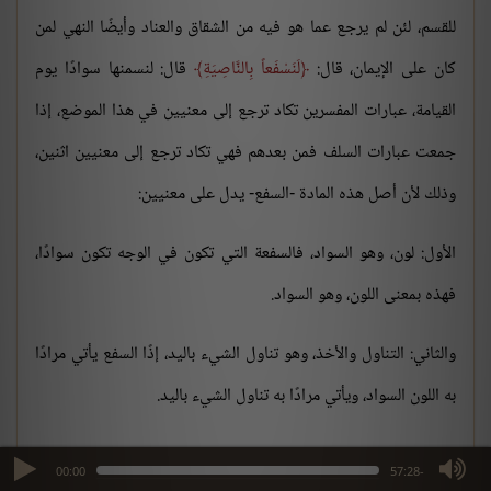
للقسم، لئن لم يرجع عما هو فيه من الشقاق والعناد وأيضًا النهي لمن
كان على الإيمان، قال:
لَنَسْفَعاً بِالنَّاصِيَةِ
قال: لنسمنها سوادًا يوم
القيامة، عبارات المفسرين تكاد ترجع إلى معنيين في هذا الموضع، إذا
جمعت عبارات السلف فمن بعدهم فهي تكاد ترجع إلى معنيين اثنين،
وذلك لأن أصل هذه المادة -السفع- يدل على معنيين:
الأول: لون، وهو السواد، فالسفعة التي تكون في الوجه تكون سوادًا،
فهذه بمعنى اللون، وهو السواد.
والثاني: التناول والأخذ، وهو تناول الشيء باليد، إذًا السفع يأتي مرادًا
به اللون السواد، ويأتي مرادًا به تناول الشيء باليد.
ومن هنا جاءت عبارات المفسرين متفرعة في هذا الموضع من هذين
max volume
00:00
-57:28