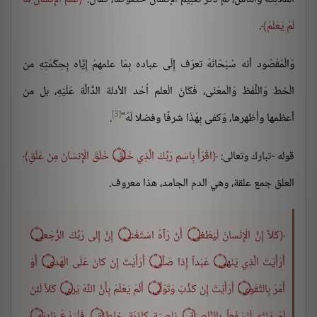
لَمْ يَعْلَمْ
.
وَالْمَقْصُود أنه سُبْحَانَهُ تعرّف إِلَى عباده بِمَا علمهمْ إِيَّاه بِحِكْمَتِهِ من
الْخط وَاللَّفْظ وَالْمعْنَى، فَكَانَ الْعلم اُحْد الأدلة الدَّالَّة عَلَيْهِ، بل من
[3]
أعظمها وأظهرها، وَكفى بِهَذَا شرفًا وفضلا لَهُ"
.
قوله -تبارك وتعالى:
اقْرَأْ بِاسْمِ رَبِّكَ الَّذِي خَلَقَ ۝ خَلَقَ الْإِنسَانَ مِنْ عَلَقٍ
العلق جمع علقة، وهي الدم الجامد، هذا معروف.
كَلاَّ إِنَّ الْإِنْسانَ لَيَطْغى ۝ أَنْ رَآهُ اسْتَغْنى ۝ إِنَّ إِلى رَبِّكَ الرُّجْعى ۝
أَرَأَيْتَ الَّذِي يَنْهى ۝ عَبْداً إِذا صَلَّى ۝ أَرَأَيْتَ إِنْ كانَ عَلَى الْهُدى ۝ أَوْ
أَمَرَ بِالتَّقْوى ۝ أَرَأَيْتَ إِنْ كَذَّبَ وَتَوَلَّى ۝ أَلَمْ يَعْلَمْ بِأَنَّ اللَّهَ يَرى ۝ كَلاَّ لَئِنْ
لَمْ يَنْتَهِ لَنَسْفَعاً بِالنَّاصِيَةِ ۝ ناصِيَةٍ كاذِبَةٍ خاطِئَةٍ ۝ فَلْيَدْعُ نادِيَهُ ۝