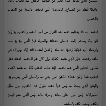
النسْيَان الَّذِي يمحو صور الْعلم من قُلُوبهم، فَجعل لَهُم الْكتاب وعَاءً
حَافِظًا للْعلم من الضّيَاع، كالأوعية الَّتِي تحفظ الأمتعة من الذّهاب
والبطلان.
فنعمة الله
بتعليم الْقَلَم بعد الْقُرْآن من أجل النعم، والتعليم بِهِ وَإِن

كَانَ مِمَّا يخلص إليه الإنسان بالفطنة وَالْحِيلَة فَإِنَّ الَّذِي بلغ بِهِ ذَلِك
وأوصله اليه عَطِيَّةٌ وَهبهَا الله مِنْهُ، وَفضل أعطاه الله إِيَّاه، وَزِيَادَة فِي
خلقه وفضله، فَهُوَ الَّذِي علمه الْكِتَابَة وَإِن كَانَ هُوَ المتعلم، فَفعله فعل
مُطَاوع لتعليم الَّذِي علم بالقلم، فَإِنه علّمه فتعلم، كَمَا أنه علمه الْكَلَام
فَتكلم، هَذَا، وَمَن أعطاه الذِّهْن الَّذِي يعي بِهِ، وَاللِّسَان الَّذِي يترجم بِهِ،
والبنان الَّذِي يحط بِهِ، وَمن هيأ ذهنه لقبُول هَذَا التَّعْلِيم دون سَائِر
الْحَيَوَانَات، وَمن الَّذِي أنطق لِسَانه، وحرك بنانه، وَمن الَّذِي دعم البنان
بالكف، ودعم الْكَفّ بالساعد؟