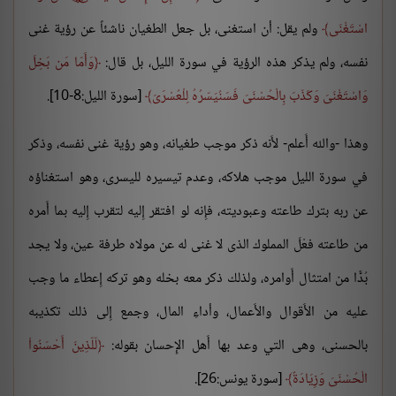
اسْتَغْنَى
ولم يقل: أن استغنى، بل جعل الطغيان ناشئاً عن رؤية غنى
نفسه، ولم يذكر هذه الرؤية في سورة الليل، بل قال:
وَأَمّا مَن بَخِلَ
وَاسْتَغْنَىَ وَكَذّبَ بِالْحُسْنَىَ فَسَنُيَسّرُهُ لِلْعُسْرَىَ
[سورة الليل:8-10].
وهذا -والله أَعلم- لأَنه ذكر موجب طغيانه، وهو رؤية غنى نفسه، وذكر
في سورة الليل موجب هلاكه، وعدم تيسيره لليسرى، وهو استغناؤه
عن ربه بترك طاعته وعبوديته، فإِنه لو افتقر إِليه لتقرب إِليه بما أَمره
من طاعته فعْلَ المملوك الذى لا غنى له عن مولاه طرفة عين، ولا يجد
بُدًّا من امتثال أَوامره، ولذلك ذكر معه بخله وهو تركه إِعطاء ما وجب
عليه من الأَقوال والأَعمال، وأداءِ المال، وجمع إِلى ذلك تكذيبه
بالحسنى، وهى التي وعد بها أَهل الإِحسان بقوله:
لّلّذِينَ أَحْسَنُواْ
الْحُسْنَىَ وَزِيَادَةٌ
[سورة يونس:26].