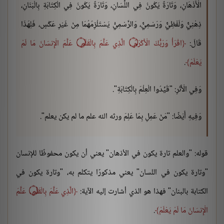
الْأَذْهَانِ، وَتَارَةً يَكُونُ فِي اللِّسَانِ، وَتَارَةً يَكُونُ فِي الْكِتَابَةِ بِالْبَنَانِ،
ذِهْنِيٌّ وَلَفْظِيٌّ وَرَسْمِيٌّ، وَالرَّسْمِيُّ يَسْتَلْزِمُهُمَا مِنْ غَيْرِ عَكْسٍ، فَلِهَذَا
قَالَ:
اقْرَأْ وَرَبُّكَ الْأَكْرَمُ ۝ الَّذِي عَلَّمَ بِالْقَلَمِ ۝ عَلَّمَ الْإِنسَانَ مَا لَمْ
يَعْلَمْ
.
وَفِي الْأَثَرِ: "قَيِّدُوا الْعِلْمَ بِالْكِتَابَةِ".
وَفِيهِ أَيْضًا: "مَنْ عَمِلِ بِمَا عَلِمَ ورثه الله علم ما لم يكن يعلم".
قوله: "والعلم تارة يكون في الأذهان" يعني أن يكون محفوظًا للإنسان
"وتارة يكون في اللسان" يعني مذكورًا يتكلم به، "وتارة يكون في
الكتابة بالبنان" فهذا هو الذي أشارت إليه الآية:
الَّذِي عَلَّمَ بِالْقَلَمِ ۝ عَلَّمَ
الْإِنسَانَ مَا لَمْ يَعْلَمْ
.