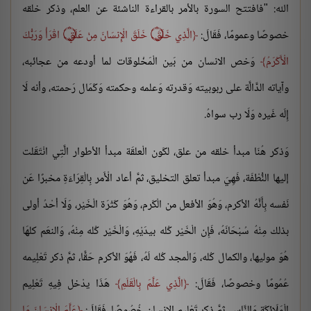
الله: "فافتتح السورة بالأمر بالقراءة الناشئة عن العلم، وذكر خلقه
خصوصًا وعمومًا، فَقَالَ:
الَّذِي خَلَقَ ۝ خَلَقَ الْإِنسَانَ مِنْ عَلَقٍ ۝ اقْرَأْ وَرَبُّكَ
الْأَكْرَمُ
وَخص الانسان من بَين الْمَخْلوقات لما أودعه من عجائبه،
وآياته الدَّالَّة على ربوبيته وَقدرته وَعلمه وحكمته وَكَمَال رَحمته، وأنه لَا
إِلَه غَيره وَلَا رب سواهُ.
وَذكر هُنَا مبدأ خلقه من علق، لكَون الْعلقَة مبدأ الأطوار الَّتِي انْتَقَلت
إليها النُّطْفَة، فَهِيَ مبدأ تعلق التخليق، ثمَّ أعاد الْأَمر بِالْقِرَاءَةِ مخبرًا عَن
نَفسه بِأَنَّهُ الأكرم، وَهُوَ الأفعل من الْكَرم، وَهُوَ كَثْرَة الْخَيْر، وَلَا أحْدُ أولى
بذلك مِنْهُ سُبْحَانَهُ، فَإِن الْخَيْر كُله بيدَيْهِ، وَالْخَيْر كُله مِنْهُ، وَالنعَم كلهَا
هُوَ موليها، والكمال كُله، وَالْمجد كُله لَهُ، فَهُوَ الأكرم حَقًّا، ثمَّ ذكر تَعْلِيمه
عُمُومًا وخصوصًا، فَقَالَ:
الَّذِي عَلَّمَ بِالْقَلَمِ
هَذَا يدْخل فِيهِ تَعْلِيم
الْمَلَائِكَة وَالنَّاس، ثمَّ ذكر تَعْلِيم الإنسان خُصُوصًا، فَقَالَ:
عَلَّمَ الْإِنسَانَ مَا