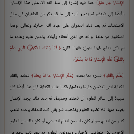
الْإِنسَانَ مِنْ عَلَقٍ
هذا فيه إشارة إلى منة الله
على هذا الإنسان،

وأيضًا إلى ضعفه، ثم يصير أمره إلى ما قد ذكر من الطغيان في حال
الاستغناء، ثم بعد ذلك العدوان على عباد الله -تبارك وتعالى، وهذا
المخلوق من علقة، والله هو الذي أعطاه وأولاه، وامتن عليه وعلمه ما
لم يكن يعلم، فهنا يقول: فلهذا قال:
اقْرَأْ وَرَبُّكَ الْأَكْرَمُ ۝ الَّذِي عَلَّمَ
بِالْقَلَمِ ۝ عَلَّمَ الْإِنسَانَ مَا لَمْ يَعْلَمْ
.
عَلَّمَ بِالْقَلَمِ
فسره بما بعده:
عَلَّمَ الْإِنسَانَ مَا لَمْ يَعْلَمْ
فعلمه بالقلم
الكتابة التي تتضمن علومًا يتعلمها، فكما علمه الكتابة فإن هذا أيضًا كان
سبيلاً إلى سائر العلوم أن تُحفظ وتضبط، ثم بعد ذلك يجد الإنسان
بغيته منها، فلا تضيع العلوم وتذهب، فلو بقي ذلك للحفظ وحده لذهب
كثير من العلم، سواء كان ذلك من العلم الشرعي، أو كان ذلك من العلوم
الأخرى، لكن تتعاقب الأجيال، ويدونون العلوم، ثم بعد ذلك يجد من