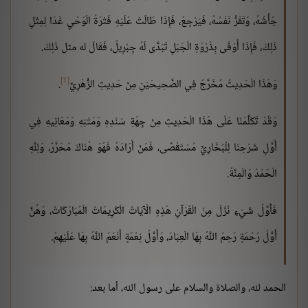
جَأْشُهُ، وَتَقَرُّ نَفْسُهُ، فَيَرْجِعُ، فَإِذَا طَالَتْ عَلَيْهِ فَتْرَةُ الْوَحْيِ غَدَا لِمِثْلِ
ذَلِكَ، فَإِذَا أَوْفَى بِذُرْوَةِ الْجَبَلِ تَبَدَّى لَهُ جِبْرِيلُ، فَقَالَ له مثل ذَلِكَ.
[1]
وَهَذَا الْحَدِيثُ مُخَرَّجٌ فِي الصَّحِيحَيْنِ مِنْ حَدِيثِ الزُّهْرِيِّ
.
وَقَدْ تَكَلَّمْنَا عَلَى هَذَا الْحَدِيثِ مِنْ جِهَةِ سَنَدِهِ وَمَتْنِهِ وَمَعَانِيهِ فِي
أَوَّلِ شَرْحِنَا لِلْبُخَارِيِّ مُسْتَقْصًى، فَمَنْ أَرَادَهُ فَهُوَ هُنَاكَ مُحَرَّرٌ، وَلِلَّهِ
الْحَمْدُ وَالْمِنَّةُ.
فَأَوَّلُ شَيْءٍ نَزَلَ مِنَ الْقُرْآنِ هَذِهِ الْآيَاتُ الْكَرِيمَاتُ الْمُبَارَكَاتُ، وَهُنَّ
أَوَّلُ رَحْمَةٍ رَحِمَ اللَّهُ بِهَا الْعِبَادَ، وَأَوَّلُ نِعْمَةٍ أَنْعَمَ اللَّهُ بِهَا عَلَيْهِمْ.
الحمد لله، والصلاة والسلام على رسول الله، أما بعد: