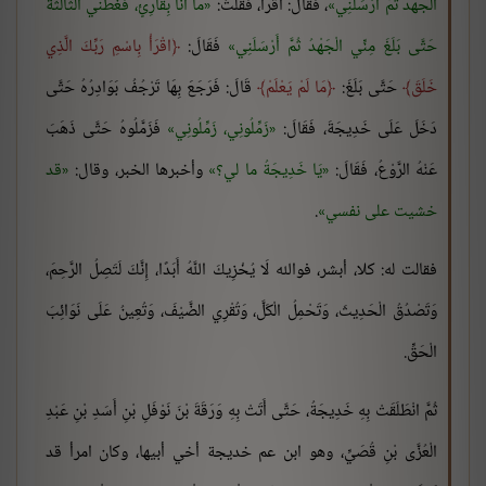
الْجَهْدُ ثُمَّ أَرْسَلَنِي
، فَقَالَ: اقْرَأْ، فَقُلْتُ:
مَا أَنَا بِقَارِئٍ، فغطني الثالثة
حَتَّى بَلَغَ مِنِّي الْجَهْدُ ثُمَّ أَرْسَلَنِي
فَقَالَ:
اقْرَأْ بِاسْمِ رَبِّكَ الَّذِي
خَلَقَ
حَتَّى بَلَغَ:
مَا لَمْ يَعْلَمْ
قَالَ: فَرَجَعَ بِهَا تَرْجُفُ بَوَادِرُهُ حَتَّى
دَخَلَ عَلَى خَدِيجَةَ، فَقَالَ:
زَمِّلُونِي، زَمِّلُونِي
فَزَمَّلُوهُ حَتَّى ذَهَبَ
عَنْهُ الرَّوْعُ، فَقَالَ:
يَا خَدِيجَةُ ما لي؟
وأخبرها الخبر، وقال:
قد
خشيت على نفسي
.
فقالت له: كلا، أبشر، فوالله لَا يُخْزِيكَ اللَّهُ أَبَدًا، إِنَّكَ لَتَصِلُ الرَّحِمَ،
وَتَصْدُقُ الْحَدِيثَ، وَتَحْمِلُ الْكَلَّ، وَتُقْرِي الضَّيْفَ، وَتُعِينُ عَلَى نَوَائِبَ
الْحَقِّ.
ثُمَّ انْطَلَقَتْ بِهِ خَدِيجَةُ، حَتَّى أَتَتْ بِهِ وَرَقَةَ بْنَ نَوْفَلِ بْنِ أَسَدِ بْنِ عَبْدِ
الْعُزَّى بْنِ قُصَيِّ، وهو ابن عم خديجة أخي أبيها، وكان امرأ قد