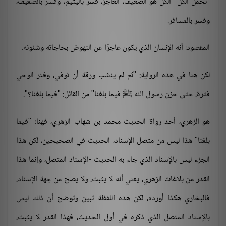
"تحمل الكلّ" الكلّ هو الضعيف، العاجز، فسر باليتيم، وفسر بالضعيف،
وفسر بالمسافر.
المقصود: أنه الإنسان الذي يكون عاجزًا عن النهوض بحاجاته وشئونه.
لكن هنا في هذه الرواية: "ثم لم ينشب ورقة أن توفي، وفتر الوحي
فترة، حتى حزن رسول الله ﷺ فيما بلغنا" من القائل: "فيما بلغنا؟".
هو الزهري، أحد رواة الحديث محمد بن شهاب الزهري، فهنا: "فيما
بلغنا" هذا ليس من متصل الإسناد، الحديث في الصحيحين، لكن هذا
الجزء ليس بالإسناد الذي جاء به الحديث -الإسناد المتصل، وإنما هذا
القدر من بلاغات الزهري، يعني أنه لا يثبت، ولا يصح من جهة الإسناد،
فالبخاري هكذا أورده، لكن هذه اللفظة تبين وتوضح أن ذلك ليس
بالإسناد المتصل الذي ذكره في أول الحديث، فهذا القدر لا يثبت،