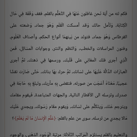
فكم لله من آيَة نَحن غافلون عَنْهَا فِي التَّعَلُّم بالقلم، فقف وَقْفَة فِي حَال
الْكِتَابَة، وَتَأمل حالك وَقد أمسكت الْقَلَم وَهُوَ جماد، وَضعته على
القرطاس وَهُوَ جماد، فتولد من بَينهمَا أنواع الحكم، وأصناف الْعُلُوم،
وفنون المراسلات والخطب، وَالنّظم والنثر، وجوابات الْمسَائِل، فَمن
الَّذِي أجرى فلك الْمعَانِي على قَلْبك، ورسمها فِي ذهنك، ثمَّ أجرى
الْعبارَات الدَّالَّة عَلَيْهَا على لسَانك، ثمَّ حرك بهَا بنانك، حَتَّى صَارَت نقشًا
عجيبًا، مَعْنَاهُ أعْجَبْ من صورته، فتقضى بِهِ مآربك، وتبلغ بِهِ حَاجَة فِي
صدرك، وترسله الى الأقطار النائية، والجهات المتباعدة، فَيقوم مقامك
ويترجم عَنْك، وَيتَكَلَّم على لسَانك، وَيقوم مقَام رَسُولك، ويجدي عَلَيْك
مَالا يجدي من ترسله، سوى من علم بالقلم:
عَلَّمَ الْإِنسَانَ مَا لَمْ يَعْلَمْ
؟
والتعليم بالقلم يستلزم الْمَرَاتِب الثَّلَاثَة: مرتبَة الْوُجُود الذهْنِي، والوجود