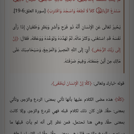
سَنَدْعُ الزَّبانِيَةَ ۝ كَلاَّ لَا تُطِعْهُ وَاسْجُدْ وَاقْتَرِبْ
[سورة العلق:6-19].
يُخْبِرُ تَعَالَى عَنِ الْإِنْسَانِ أَنَّهُ ذُو فَرَحٍ وَأَشَرٍ وَبَطَرٍ وَطُغْيَانٍ إِذَا رَأَى
نَفْسَهُ قَدِ اسْتَغْنَى، وَكَثُرَ مَالُهُ، ثُمَّ تَهَدَّدَهُ وَتَوَعَّدَهُ وَوَعَظَهُ، فَقَالَ:
إِنَّ
إِلَى رَبِّكَ الرُّجْعَى
أَيْ: إِلَى اللَّهِ الْمَصِيرُ وَالْمَرْجِعُ، وَسَيُحَاسِبُكَ عَلَى
مَالِكِ مِنْ أَيْنَ جَمَعْتَهُ، وَفِيمَ صَرَفْتَهُ.
قوله -تبارك وتعالى:
كَلَّا إِنَّ الْإِنسَانَ لَيَطْغَى
.
كَلَّا
هذه مضى الكلام عليها بأنها تأتي بمعنى: الردع والزجر، وتأتي
بمعنى: حقًّا، فإن كان ذلك لكلام قبله فهي للردع والزجر، وإلا كانت
بمعنى حقًّا، وهي هنا تحتمل، فمن نظر إلى أنه لم يأتِ قبلها ما
يستوجب الردع والزجر قال: هي بمعنى حقًّا، حقًّا إن الإنسان ليطغى،