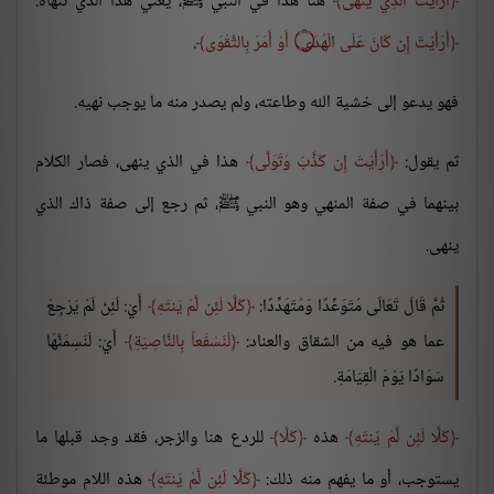
أَرَأَيْتَ الَّذِي يَنْهَى
هنا هذا في النبي ﷺ، يعني هذا الذي تنهاه:
أَرَأَيْتَ إِن كَانَ عَلَى الْهُدَى ۝ أَوْ أَمَرَ بِالتَّقْوَى
.
فهو يدعو إلى خشية الله وطاعته، ولم يصدر منه ما يوجب نهيه.
ثم يقول:
أَرَأَيْتَ إِن كَذَّبَ وَتَوَلَّى
هذا في الذي ينهى، فصار الكلام
بينهما في صفة المنهي وهو النبي ﷺ، ثم رجع إلى صفة ذاك الذي
ينهى.
ثُمَّ قَالَ تَعَالَى مُتَوَعِّدًا وَمُتَهَدِّدًا:
كَلَّا لَئِن لَّمْ يَنتَهِ
أَيْ: لَئِنْ لَمْ يَرْجِعْ
عما هو فيه من الشقاق والعناد:
لَنَسْفَعاً بِالنَّاصِيَةِ
أَيْ: لَنَسِمَنَّهَا
سَوَادًا يَوْمَ الْقِيَامَةِ.
كَلَّا لَئِن لَّمْ يَنتَهِ
هذه
كَلَّا
للردع هنا والزجر، فقد وجد قبلها ما
يستوجب، أو ما يفهم منه ذلك:
كَلَّا لَئِن لَّمْ يَنتَهِ
هذه اللام موطئة