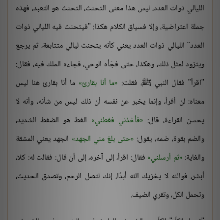
الليالي ذوات العدد، ليس هذا معنى التحنث، التحنث هو التعبد، فهذه
جملة اعتراضية، وإلا فسياق الكلام هكذا: "فيتحنث فيه الليالي ذوات
العدد" الليالي ذوات العدد يعني كأنه يتحنث ليالي متتابعة، ثم يرجع
ويتزود لمثل ذلك، وهكذا، حتى فجَأه الوحي، فجاءه الملك فيه، فقال:
"اقرأ" فقال النبي ﷺ، فقلت:
ما أنا بقارئ
ما أنا بقارئ هنا ليس
معناه: لن أقرأ، وإنما يخبر عن نفسه أن ذلك ليس من شأنه، وأنه لا
يحسن القراءة، قال:
فأخذني فغطني
الغط هو الضغط الشديد،
والضم بقوة، ضمه، يقول:
حتى بلغ مني الجهد
الجهد يعني المشقة
والغاية:
ثم أرسلني
فقال: اقرأ، إلى آخره، إلى أن قال: فقالت له: كلا،
أبشر، فوالله لا يخزيك الله أبدًا، إنك لتصل الرحم، وتصدق الحديث،
وتحمل الكل، وتقري الضيف.