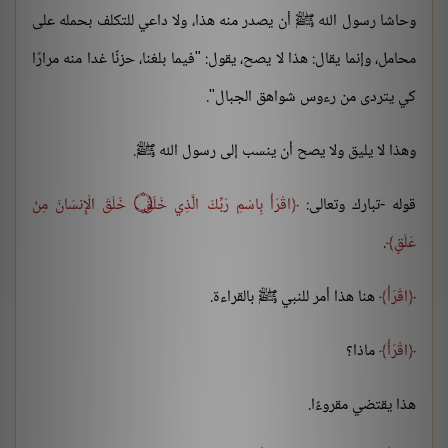
وحاشا رسول الله ﷺ أن يصدر منه هذا، ولا داعي للتكلف بحمله على
محامل، وإنما يقال: هذا لا يصح، يقول: "فيما بلغنا، حزنًا غدا منه مرارًا
كي يتردى من رءوس شواهق الجبال".
وهذا لا يليق ولا يصح أن ينسب إلى رسول الله ﷺ.
قوله -تبارك وتعالى:
اقْرَأْ بِاسْمِ رَبِّكَ الَّذِي خَلَقَ ۝ خَلَقَ الْإِنسَانَ مِنْ
عَلَقٍ
.
اقْرَأْ
هنا هذا أمر للنبي ﷺ بالقراءة.
اقْرَأْ
ماذا؟
هذا يقتضي مقروءًا.