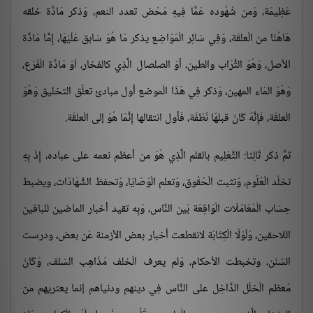
عَظِيمَة، وَمن شُهُوده عَمَّا فِيهِ مَحْض تعدد النعم، وَذكر مَادَّة خلقه
هَاهُنَا من الْعلقَة، وَفِي سَائِر الْمَوَاضِع يذكر مَا هُوَ سَابق عَلَيْهَا، إِمَّا مَادَّة
الأصل، وَهُوَ التُّرَاب والطين، أوْ الصلصال الَّذِي كالفخار، اَوْ مَادَّة الْفَرْع،
وَهُوَ المَاء المهين، وَذكر فِي هَذَا الْموضع أول مبادئ تعلّق التخليق وَهُوَ
الْعلقَة، فَإِنَّهُ كَانَ قبلهَا نُطْفَة، فَأول انتقالها إِنَّمَا هُوَ إلى الْعلقَة.
ثمَّ ذكر ثَالِثا: التَّعْلِيم بالقلم الَّذِي هُوَ من أعظم نعمه على عباده، إِذْ بِهِ
تخلّد الْعُلُوم، وَتثبت الْحُقُوق، وَتعلم الْوَصَايَا، وَتحفظ الشَّهَادَات، ويضبط
حِسَاب الْمُعَامَلَات الْوَاقِعَة بَين النَّاس، وَبِه تقيد أخبار الماضين للباقين
اللاحقين، وَلَوْلَا الْكِتَابَة لانقطعت أخبار بعض الأزمنة عَن بعض، ودرست
السّنَن، وتخبطت الأحكام، وَلم يعرف الْخلف مَذَاهِب السّلف، وَكَانَ
مُعظم الْخلَل الدَّاخِل على النَّاس فِي دينهم ودنياهم إنما يعتريهم من