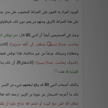
الورود المراد به العبور على الصراط المنصوب على متن جن
على هذا الصراط كالبرق، ومنهم من يعبر دون ذلك، فيتفاوت
وجاء في الصحيحين أيضاً أن النبي ﷺ قال:
من نوقش ال
يُحَاسَبُ حِسَابًا يَسِيرًا
۝
وَيَنقَلِبُ إِلَى أَهْلِهِ مَسْرُورًا
[الانشقاق:7-9
وخطاياه وسيئاته عرضاً من غير مناقشة، فإذا نوقش فمعن
فَسَوْفَ يُحَاسَبُ حِسَابًا يَسِيرًا
[الانشقاق:8]، أن ذلك ينافي قول النبي ﷺ:
[3]
القيامة إلا هلك
.
وكذلك أصحاب النبي ﷺ قد وقع لبعضهم شيء من اللبس أو وق
ذلك ما أخرجه الشيخان عن عروة بن الزبير -رحمه الله تعال
شَعَائِرِ اللَّهِ فَمَنْ حَجَّ الْبَيْتَ أَوِ اعْتَمَرَ فَلا جُنَاحَ عَلَيْهِ أَنْ يَطَّو