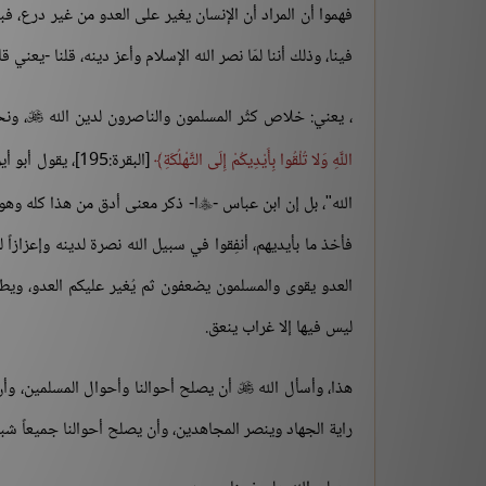
فهموا أن المراد أن الإنسان يغير على العدو من غير درع، فب
فينا، وذلك أننا لمّا نصر الله الإسلام وأعز دينه، قلنا -يعني 
، يعني: خلاص كثُر المسلمون والناصرون لدين الله
، ونح

اللَّهِ وَلا تُلْقُوا بِأَيْدِيكُمْ إِلَى التَّهْلُكَةِ
[البقرة:195]، يقول أبو أيوب
الله"، بل إن ابن عباس -
ا- ذكر معنى أدق من هذا كله وهو:

فأخذ ما بأيديهم، أنفِقوا في سبيل الله نصرة لدينه وإعزازاً 
العدو يقوى والمسلمون يضعفون ثم يُغير عليكم العدو، ويطمع
ليس فيها إلا غراب ينعق.
هذا، وأسأل الله
أن يصلح أحوالنا وأحوال المسلمين، وأن ي

راية الجهاد وينصر المجاهدين، وأن يصلح أحوالنا جميعاً شبابا