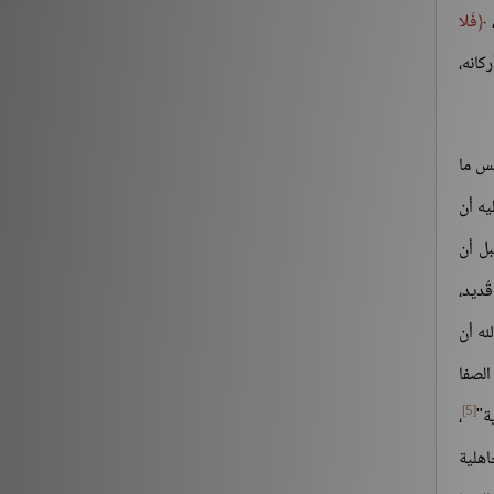
،
فَلا
التقى المسلمان بسيفيهما..»
كانه،
شروح الكتب
212882
‏(22) لَبَّيْكَ اللَّهُمَّ لَبَّيْكَ، لَبَّيْكَ لاَ شَرِيكَ لَكَ لَبَّيْكَ، إِنَّ
الْحَمْدَ، وَالنِّعْمَةَ، لَكَ وَالْمُلْكَ، لاَ شَرِيكَ لَكَ – الجزء
ئس ما
الثاني
يه أن
شروح الكتب
186196
بل أن
ُديد،
له أن
الصفا
[5]
ة"
،
اهلية