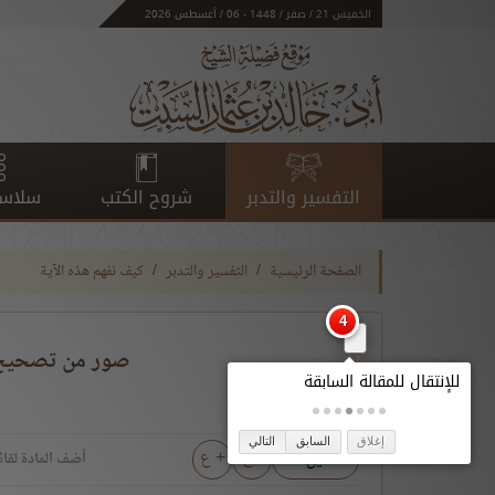
الخميس 21 / صفر / 1448 - 06 / أغسطس 2026
التفسير والتدبر
شروح الكتب
سلاسل
الصفحة الرئيسية
التفسير والتدبر
كيف نفهم هذه الآية
صور من تصحيح ف
إغلاق
السابق
التالي
- ع
+ ع
تحميل
أضف المادة لقائ