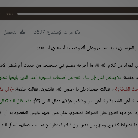
00:00
مرات الإستماع: 3597
التحميل: 3541
 والمرسلين، نبينا محمد، وعلى آله وصحبه أجمعين، أما بعد:
 المراد من كلام الله
ما أخرجه مسلم في صحيحه من حديث أم مُبشر الأنصا

د حفصة:
لا يدخل النار -إن شاء الله- من أصحاب الشجرة أحد، الذين بايعوا تحتها
تَحْتَ الشَّجَرَةِ
، فقالت حفصة: بلى يا رسول الله، فانتهرها، فقالت حفصة:
وَإِنْ مِنْك
قد قال الله تعال
ود المراد به العبور على الصراط المنصوب على متن جنهم وليس المقصود به أن ال
ذا الصراط كالبرق، ومنهم من يعبر دون ذلك، فيتفاوتون بحسب أعمالهم نسأل الله