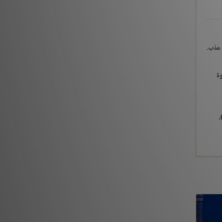
لمروة
رقم (2512)، والحاكم في المستدرك، برقم (2434)،