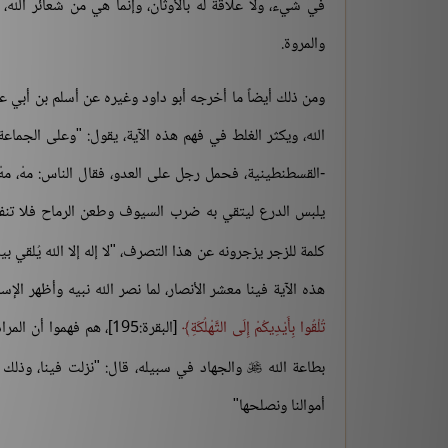
في شيء، ولا علاقة له بالأوثان، وإنما هي من شعائر الل
والمروة.
ومن ذلك أيضاً ما أخرجه أبو داود وغيره عن أسلم بن أبي عم
الله، ويكثر الغلط في فهم هذه الآية، يقول: "وعلى الجماعة
-القسطنطينية، فحمل رجل على العدو، فقال الناس: مهْ، مه
يلبس الدرع ليتقي به ضرب السيوف وطعن الرماح فلا تنفذ إ
كلمة للزجر يزجرونه عن هذا التصرف، "لا إله إلا الله يُلقي بي
هذه الآية فينا معشر الأنصار، لما نصر الله نبيه وأظهر الإسل
تُلْقُوا بِأَيْدِيكُمْ إِلَى التَّهْلُكَةِ
[البقرة:195]، هم فهموا
بطاعة الله
والجهاد في سبيله، قال: "نزلت فينا، وذلك أنن

أموالنا ونصلحها"