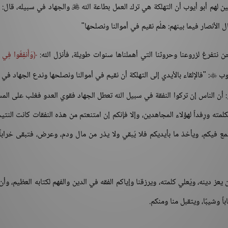
ين لهم أبو أيوب أن التهلكة هي ترك العمل بطاعة الله
والجهاد في سبيله، قال: 

قال الأنصار فيما بينهم: هلُم نقيم في أموالنا ونصلحها"
ن نتفرغ لزروعنا وحروثنا التي أهملناها سنوات طويلة، فأنزل الله:
وَأَنفِقُوا فِي 
: "فالإلقاء بالأيدي إلى التهلكة أن نقيم في أموالنا ونصلحها وندع الجهاد في

 أن الناس إن تركوا النفقة في سبيل الله تعطل الجهاد فقوي العدو فغلب على الم
لكلمته ورِفداً لهؤلاء المجاهدين، وإلا فإنكم إن امتنعتم من هذه النفقات كانت النتي
 فيكم، ويأخذ ما بأيديكم فلا يُبقي ولا يذر من مال ودم، وعرض، فتبقى خراباً يب
عز دينه، ويُعلي كلمته، ويرزقنا وإياكم الفقه في الدين والفهم لكتابه العظيم، وأن
ً وشيبًا، ويتقبل منا ومنكم.