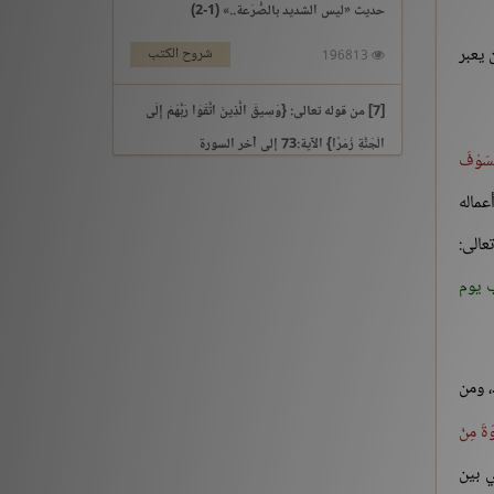
حديث «ليس الشديد بالصُّرَعة..» (1-2)
 يعبر
شروح الكتب
196813
[7] من قوله تعالى: {وَسِيقَ الَّذِينَ اتَّقَوْا رَبَّهُمْ إِلَى
الْجَنَّةِ زُمَرًا} الآية:73 إلى آخر السورة
سَوْفَ
التفسير والتدبر
195969
عماله
عالى:
[3] من قوله تعالى: {يَوْمَ نَقُولُ لِجَهَنَّمَ هَلِ امْتَلَأْتِ}
الآية:30 إلى آخر السورة
 يوم
التفسير والتدبر
176213
حديث «إنما الأعمال بالنيات..» (1-2)
، ومن
شروح الكتب
259561
وَةَ مِنْ
سعي بين
حديث «إن الله لا ينظر إلى أجسامكم..» إلى «إذا