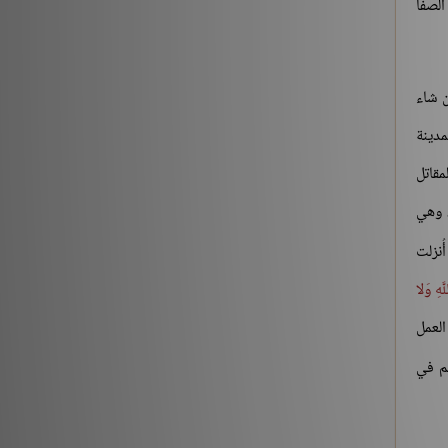
الصفا
ن شاء
مدينة
لمقاتل
، وهي
ُنزلت
َهِ وَلا
 العمل
يم في