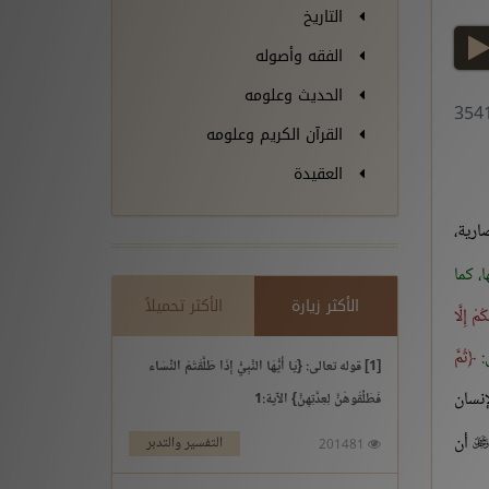
التاريخ
play
الفقه وأصوله
الحديث وعلومه
القرآن الكريم وعلومه
العقيدة
رية،
، كما
الأكثر زيارة
الأكثر تحميلاً
ُمْ إِلَّا
ى:
ثُمَّ
[1] قوله تعالى: {يَا أَيُّهَا النَّبِيُّ إِذَا طَلَّقْتُمُ النِّسَاء
إنسان
فَطَلِّقُوهُنَّ لِعِدَّتِهِنَّ} الآية:1
أن
التفسير والتدبر

201481