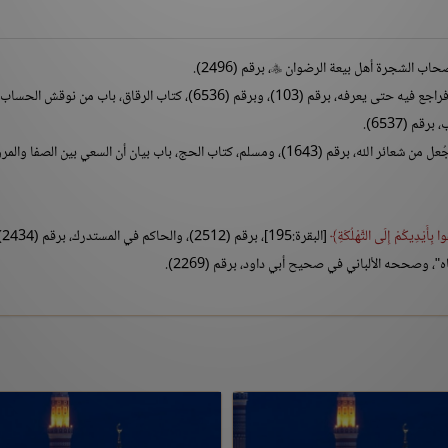
صحاب الشجرة أهل بيعة الرضوان
، برقم (2496).

م (6536)، كتاب الرقاق، باب من نوقش الحساب عذب.
 (6537).
أخرجه البخاري، كتاب الحج، باب وجوب الصفا والمروة، وجُعل من شعائر الله، برقم (1643)، ومسلم، كتاب الحج، باب بيان أن السعي بين الصفا وا
ُوا بِأَيْدِيكُمْ إِلَى التَّهْلُكَةِ
[البقرة:195]، ب
ححه الألباني في صحيح أبي داود، برقم (2269).