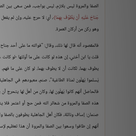
الصفا والمروة ليس بلازم، ليس بواجب، فمن سعى بين الصف
جُنَاحَ عَلَيْهِ أَنْ يَطَّوَّفَ بِهِمَا
، أي: لا حرج عليه، وإن لم يفع
وهو ركن من أركان العمرة.
فالمقصود أنه قال لها ذلك، وقال: "فوالله ما على أحد جناح
قلت يا ابن أختي، إن هذه لو كانت على ما أوّلتَها -لو كانت 
يطوف بهما، لكانت أن لا يطوف بهما، لو كان على ما فهم، قا
يُسلموا يُهلّون لمناة الطاغية"، صنم، معبودهم في الجاهلية،
فالحاصل أنهم كانوا يُهلّون لها، وكان من أهلّ لها يتحرج أ
هذه الصفا والمروة من شعائر الله فمن حج أو اعتمر فلا ي
صنمان: إساف ونائلة، فكان أهل الجاهلية يطوفون بالصفا وا
أنهم إن طافوا وسعوا بين الصفا والمروة أن هذا تعظيم لإسا