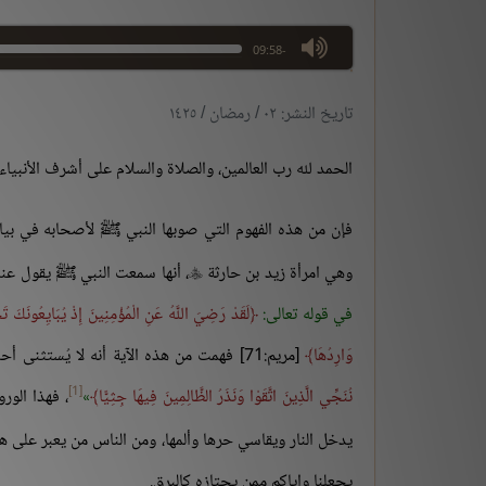
max volume
-09:58
تاريخ النشر: ٠٢ / رمضان / ١٤٢٥
الحمد لله رب العالمين، والصلاة والسلام على أشرف الأنبياء
فإن من هذه الفهوم التي صوبها النبي ﷺ لأصحابه في بيان
وهي امرأة زيد بن حارثة
، أنها سمعت النبي ﷺ يقول عن

في قوله تعالى:
لَقَدْ رَضِيَ اللَّهُ عَنِ الْمُؤْمِنِينَ إِذْ يُبَايِعُونَكَ 
وَارِدُهَا
[مريم:71] فهمت من هذه الآية أنه لا يُستثنى أحد لا أهل الشجرة ولا أهل بدر ولا غير هؤلاء، فقال النبي ﷺ:
[1]
نُنَجِّي الَّذِينَ اتَّقَوْا وَنَذَرُ الظَّالِمِينَ فِيهَا جِثِيًّا
، فهذا الور
يدخل النار ويقاسي حرها وألمها، ومن الناس من يعبر على ه
يجعلنا وإياكم ممن يجتازه كالبرق.