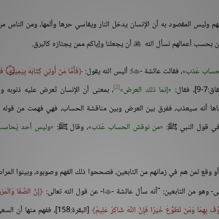
هم وليس المقصود به أن الإنسان يدخل النار ويقاسي حرها وألمها، ومن الناس من
ون بحسب أعمالهم نسأل الله
أن يجعلنا وإياكم ممن يجتازه كالبرق.

حساب عُذب
، فقالت عائشة -
ا: أليس الله يقول:
فَأَمَّا مَنْ أُوتِيَ كِتَابَهُ بِيَمِينِهِ
۝
فَ

[2]
]، فقال:
إنما ذلك العرض
، بمعنى أن الإنسان تُعرض عليه ذنوبه وأ
اها أنه سيعذب، ففرق بين العرض وبين مناقشة الحساب، فهي فهمت من قوله ت
من نوقش الحساب عُذب
، وقال ﷺ:
وليس أحد يُحاسب
ع لمن هم في زمانهم من التابعين، فصححوا ذلك الفهم وصوبوه، وبينوا المراد
ى- وهو من التابعين: "أنه سأل عائشة -
ا- عن قول الله تعالى:
إِنَّ الصَّفَا وَالْمَرْ

َّفَ بِهِمَا وَمَنْ تَطَوَّعَ خَيْرًا فَإِنَّ اللَّهَ شَاكِرٌ عَلِيمٌ
[البقرة:158]، ففهم منها أن ال