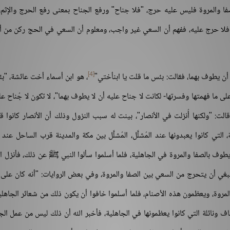
ا والمروة فليس عليه حرج، "فلا جناح" ورفع الجناح بمعنى رفع الحرج والإثم
ل فلا حرج عليه، ففهم أن السعي غير واجب، ومعلوم أن السعي في الحج ركن من أر
[4]
 أن يطوف بهما، فقالت: بئس ما قلت يا ابنأختي"
، هو ابن أسماء أخت عائشة، "ب
على ما فهمتها وفسرتها- لكانت لا جناح عليه أن لا يطوف بهما"، لا تكون لا جُناح عل
لت: "ولكنها أُنزلت في الأنصار"، بينت له سبب النزول وذلك أن الأنصار كانوا ق
 التي كانوا يعبدونها عند المُشلَّل، المُشلَّل بين مكة والمدينة قرب الساحل عند ق
ن يطوف بالصفا والمروة في الجاهلية، فلما أسلموا سألوا النبي ﷺ عن ذلك، فأنزل ال
نبغي أن يتحرج من السعي بين الصفا والمروة، وفي بعض الروايات: "أنه كان على 
لمروة، ويعظمون هذه الأصنام، فلما أسلموا خافوا أن يكون ذلك من شعائر الجاهلي
ف ونائلة التي كانوا يعظمونها في الجاهلية، فأخبر الله أن ذلك ليس من عمل الج