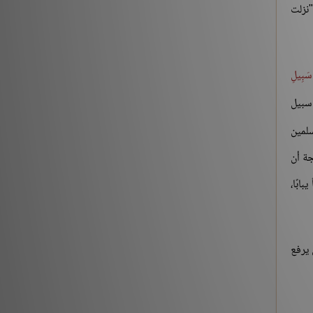
"نزلت
سَبِيلِ
 سبيل
سلمين
جة أن
ابًا،
 يرفع