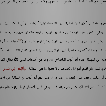
ه، فمن حج البيت أو اعتمر فليس عليه حرج، ولا داعي أن يتحرز من السعي بين 
ران أنه قال: "غزونا من المدينة نريد القسطنطينية"، وهذه سيأتي الكلام عليها -إ
 -يعني: الأمير- عبد الرحمن بن خالد بن الوليد، والروم ملصقوا ظهورهم بحائط ال
[6]
ْ، وفي بعض الروايات أنه خرج غير دارع، يعني: ليس عليه درع"
، والعادة أن ا
لى جسده، "فخرج حاسراً غير دارع وليس عليه المِغفر، فقال الناس: مهْ، مهْ"
ديه إلى التهلكة، فقام أبو أيوب الأنصاري
، وهو من أصحاب النبي ﷺ فقال: إنما أ

ام، قلنا: هلمّ نقيم أموالنا ونصلحها"، لاحظوا ما هي التهلكة
وَأَنفِقُوا فِي سَبِيلِ اللّ
 أن المراد أن الإنسان يغير على العدو من غير درع، فبين لهم أبو أيوب أن التهلكة هي ترك
ا لمّا نصر الله الإسلام وأعز دينه، قلنا -يعني قال الأنصار فيما بينهم: هلُم نق