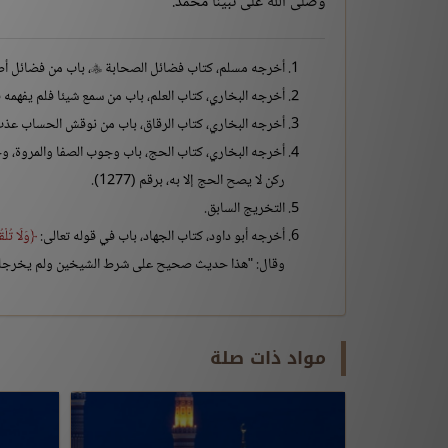
وصلى الله على نبينا محمد.
أخرجه مسلم، كتاب فضائل الصحابة
، باب من فضائل أ

أخرجه البخاري، كتاب العلم، باب من سمع شيئا فلم يفهمه فراجع فيه حتى يعرفه، برقم (103)، وبرق
أخرجه البخاري، كتاب الرقاق، باب من نوقش الحساب عذب، برقم
ركن لا يصح الحج إلا به، برقم (1277).
التخريج السابق.
أخرجه أبو داود، كتاب الجهاد، باب في قوله تعالى:
وَلَا تُلْق
وقال: "هذا حديث صحيح على شرط الشيخين ولم يخرجاه"، وص
مواد ذات صلة