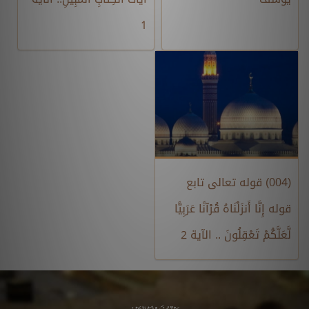
1
(004) قوله تعالى تابع
قوله إِنَّا أَنزَلْنَاهُ قُرْآنًا عَرَبِيًّا
لَّعَلَّكُمْ تَعْقِلُونَ .. الآية 2