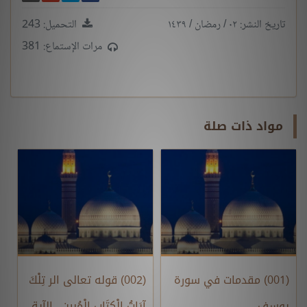
تاريخ النشر: ٠٢ / رمضان / ١٤٣٩
التحميل: 243
مرات الإستماع: 381
مواد ذات صلة
(001) مقدمات في سورة
(002) قوله تعالى الر تِلْكَ
يوسف
آيَاتُ الْكِتَابِ الْمُبِينِ.. الآية