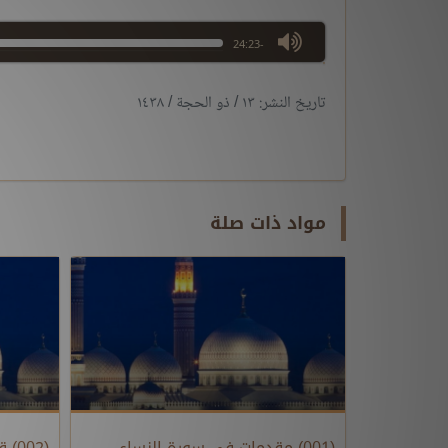
max volume
-24:23
تاريخ النشر: ١٣ / ذو الحجة / ١٤٣٨
مواد ذات صلة
(001) مقدمات في سورة النساء
(002