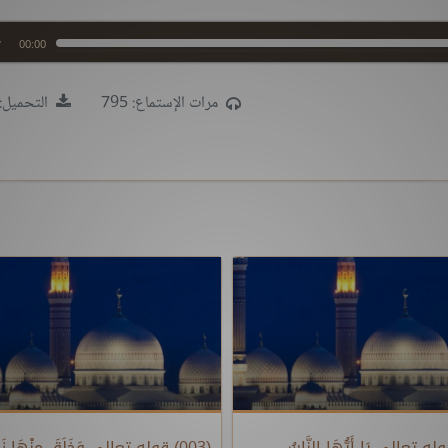
00:00
مرات الإستماع: 795
التحميل: 52
) قوله تعالى يَا أَيُّهَا النَّاسُ
(003) قوله تعالى وَخَلَقَ مِنْهَا زَو