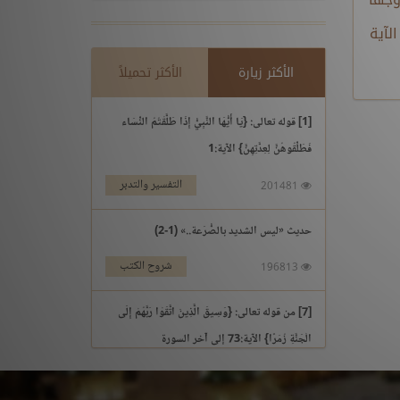
. الآية
الأكثر زيارة
الأكثر تحميلاً
[1] قوله تعالى: {يَا أَيُّهَا النَّبِيُّ إِذَا طَلَّقْتُمُ النِّسَاء
فَطَلِّقُوهُنَّ لِعِدَّتِهِنَّ} الآية:1
التفسير والتدبر
201481
حديث «ليس الشديد بالصُّرَعة..» (1-2)
شروح الكتب
196813
[7] من قوله تعالى: {وَسِيقَ الَّذِينَ اتَّقَوْا رَبَّهُمْ إِلَى
الْجَنَّةِ زُمَرًا} الآية:73 إلى آخر السورة
التفسير والتدبر
195969