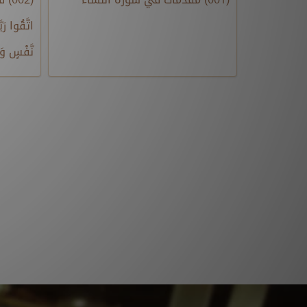
اتَّقُوا رَب
نَّفْسٍ وَا