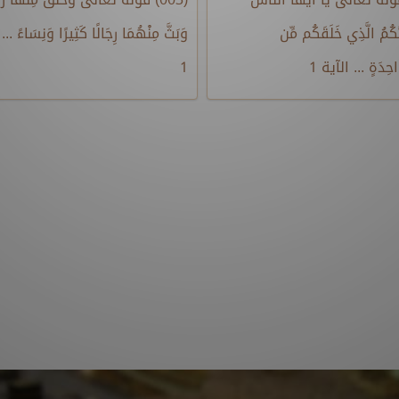
َّكُمُ الَّذِي خَلَقَكُم مِّن
وَبَثَّ مِنْهُمَا رِجَالًا كَثِيرًا وَنِسَاءً ..
حِدَةٍ ... الآية 1
1