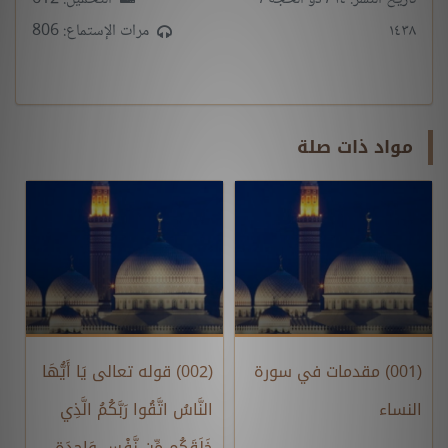
١٤٣٨
مرات الإستماع: 806
مواد ذات صلة
(001) مقدمات في سورة
(002) قوله تعالى يَا أَيُّهَا
النساء
النَّاسُ اتَّقُوا رَبَّكُمُ الَّذِي
خَلَقَكُم مِّن نَّفْسٍ وَاحِدَةٍ ...