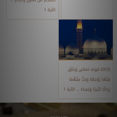
الآية 1
(003) قوله تعالى وَخَلَقَ
مِنْهَا زَوْجَهَا وَبَثَّ مِنْهُمَا
رِجَالًا كَثِيرًا وَنِسَاءً ... الآية 1