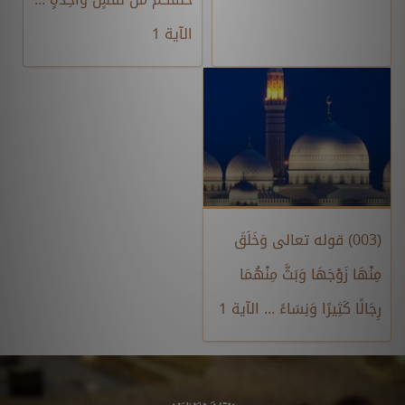
الآية 1
(003) قوله تعالى وَخَلَقَ
مِنْهَا زَوْجَهَا وَبَثَّ مِنْهُمَا
رِجَالًا كَثِيرًا وَنِسَاءً ... الآية 1