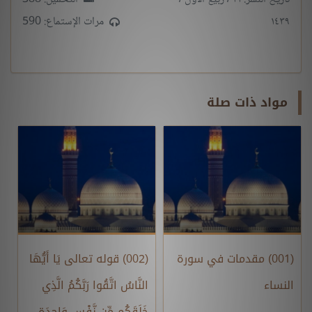
١٤٣٩
مرات الإستماع: 590
مواد ذات صلة
(001) مقدمات في سورة
(002) قوله تعالى يَا أَيُّهَا
النساء
النَّاسُ اتَّقُوا رَبَّكُمُ الَّذِي
خَلَقَكُم مِّن نَّفْسٍ وَاحِدَةٍ ...