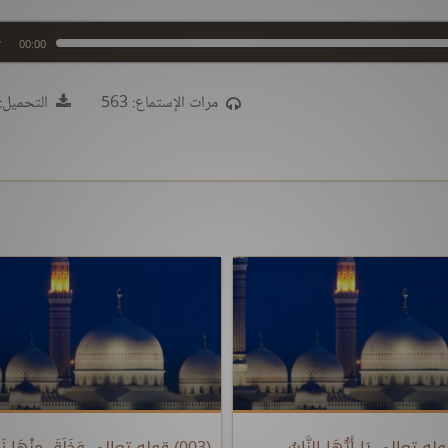
00:00
مرات الإستماع: 563
التحميل: 40
) قوله تعالى يَا أَيُّهَا النَّاسُ
(003) قوله تعالى وَخَلَقَ مِنْهَا زَو