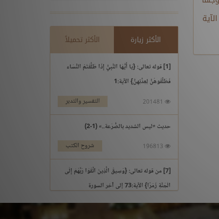
. الآية
الأكثر زيارة
الأكثر تحميلاً
[1] قوله تعالى: {يَا أَيُّهَا النَّبِيُّ إِذَا طَلَّقْتُمُ النِّسَاء
فَطَلِّقُوهُنَّ لِعِدَّتِهِنَّ} الآية:1
التفسير والتدبر
201481
حديث «ليس الشديد بالصُّرَعة..» (1-2)
شروح الكتب
196813
[7] من قوله تعالى: {وَسِيقَ الَّذِينَ اتَّقَوْا رَبَّهُمْ إِلَى
الْجَنَّةِ زُمَرًا} الآية:73 إلى آخر السورة
التفسير والتدبر
195969