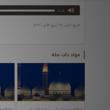
max volume
-17:12
تاريخ النشر: ٢٥ / ربيع الآخر / ١٤٣٩
مواد ذات صلة
(001) مقدمات في سورة النساء
(002