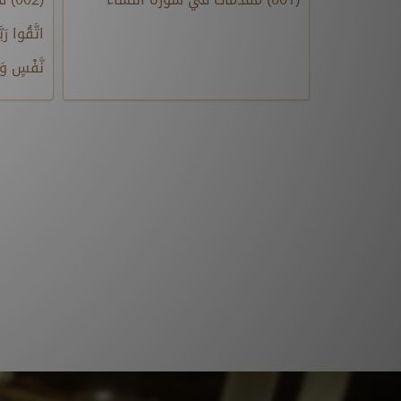
اتَّقُوا رَب
نَّفْسٍ وَا