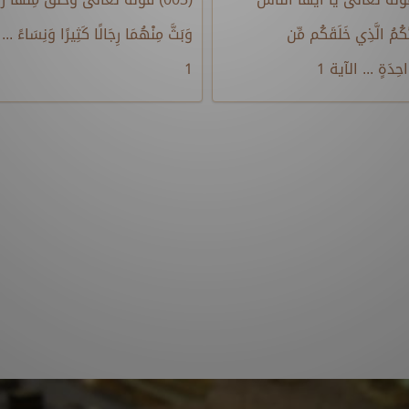
َّكُمُ الَّذِي خَلَقَكُم مِّن
وَبَثَّ مِنْهُمَا رِجَالًا كَثِيرًا وَنِسَاءً ..
حِدَةٍ ... الآية 1
1