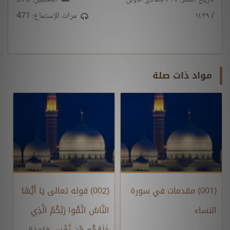
/ ١٤٣٩
مرات الإستماع: 471
مواد ذات صلة
(001) مقدمات في سورة
(002) قوله تعالى يَا أَيُّهَا
النساء
النَّاسُ اتَّقُوا رَبَّكُمُ الَّذِي
خَلَقَكُم مِّن نَّفْسٍ وَاحِدَةٍ ...