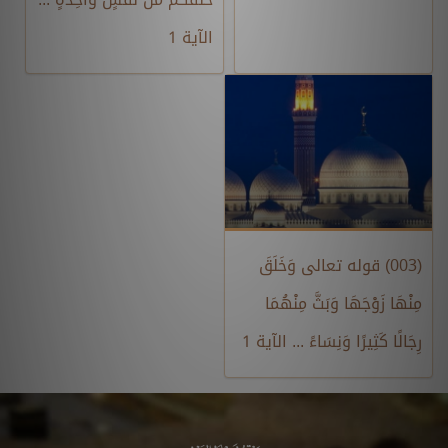
الآية 1
(003) قوله تعالى وَخَلَقَ
مِنْهَا زَوْجَهَا وَبَثَّ مِنْهُمَا
رِجَالًا كَثِيرًا وَنِسَاءً ... الآية 1