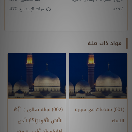
/ ١٤٣٩
مرات الإستماع: 470
مواد ذات صلة
(001) مقدمات في سورة
(002) قوله تعالى يَا أَيُّهَا
النساء
النَّاسُ اتَّقُوا رَبَّكُمُ الَّذِي
خَلَقَكُم مِّن نَّفْسٍ وَاحِدَةٍ ...