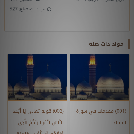
مرات الإستماع: 527
مواد ذات صلة
(001) مقدمات في سورة
(002) قوله تعالى يَا أَيُّهَا
النساء
النَّاسُ اتَّقُوا رَبَّكُمُ الَّذِي
خَلَقَكُم مِّن نَّفْسٍ وَاحِدَةٍ ...