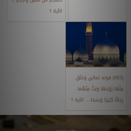
الآية 1
(003) قوله تعالى وَخَلَقَ
مِنْهَا زَوْجَهَا وَبَثَّ مِنْهُمَا
رِجَالًا كَثِيرًا وَنِسَاءً ... الآية 1