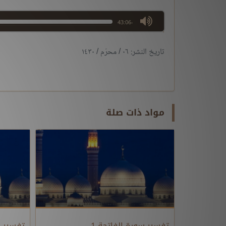
max volume
-43:06
تاريخ النشر: ٠٦ / محرّم / ١٤٣٠
مواد ذات صلة
تفسير سورة الفاتحة 1
تفسير س