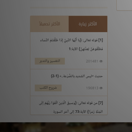
الأكثر زيارة
الأكثر تحميلاً
[1] قوله تعالى: {يَا أَيُّهَا النَّبِيُّ إِذَا طَلَّقْتُمُ النِّسَاء
فَطَلِّقُوهُنَّ لِعِدَّتِهِنَّ} الآية:1
التفسير والتدبر
201481
حديث «ليس الشديد بالصُّرَعة..» (1-2)
شروح الكتب
196813
[7] من قوله تعالى: {وَسِيقَ الَّذِينَ اتَّقَوْا رَبَّهُمْ إِلَى
الْجَنَّةِ زُمَرًا} الآية:73 إلى آخر السورة
التفسير والتدبر
195969