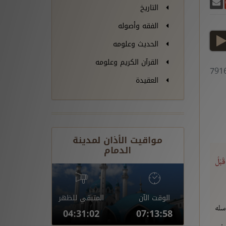
غريدة
يسبوك
أرسل بريدًا
ارك على غوغل بلس
التاريخ
الفقه وأصوله
play
الحديث وعلومه
القرآن الكريم وعلومه
العقيدة
مواقيت الأذان لمدينة
الدمام
قَبْلُ
الوقت الآن
المتبقي للظهر
سله
04:31:01
07:13:59