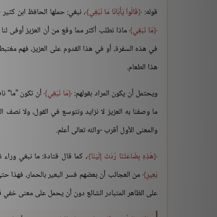
قوله:
قَالُواْ يَأَبَانَا مَا نَبْغِي
، نبغي: حملها الحافظ ابن كثير 
مَا نَبْغِي
ماذا نطلب أكثر مما وقع من أن العزيز أوفى لنا ا
في هذه السفرة، أو في هذا القدوم على العزيز، فهم مغتبط
هذا الطعام.
ويحتمل أن يكون المراد بقولهم:
مَا نَبْغِي
أن تكون ”ما“ ناف
ما وصفنا به العزيز لا نزايد ونتوسع في القول، ولا نصف العز
والمعنى الأول أقرب -والله تعالى أعلم.
هَذِهِ بِضَاعَتُنَا رُدّتْ إِلَيْنَا
، كما قال قتادة: ما نبغي وراء 
بَعِيرٍ
من العجائب أن بعضهم فسر البعير بالحمار، فهذا حتى ل
على الظاهر المتبادر الشائع دون أن يحمل على معنى خفي قل