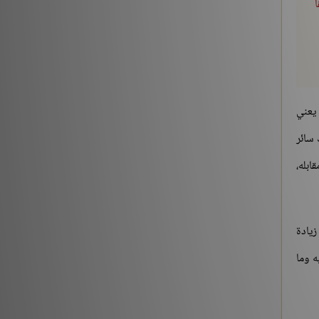
ً
 يعني
 سائر
ابله،
زيادة
ه وما