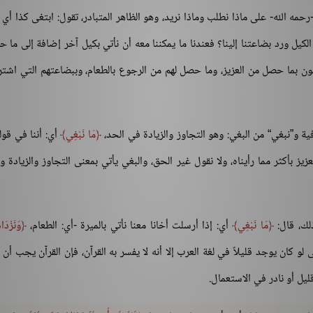
-رحمه الله- على ماذا نطلب وماذا نريد، وهو الظاهر المتبادر، تقول: ابتغى كذا أي
لكيل ورد بضاعتنا إلينا؟ فعندنا ما يمكننا معه أن نأتي بكيل آخر إضافة إلى ما ح
ون بما حصل من العزيز، وما حصل لهم من الرجوع بالطعام، وببضاعتهم التي اشترو
ية و”نبغي“ من البغي: وهو التجاوز والزيادة في الحد،
مَا نَبْغِي
أي: أننا في قول
يز بأكثر مما رأيناه، ولا نقول غير الحق، والبغي يأتي بمعنى التجاوز والزيادة وا
ذلك، قال:
مَا نَبْغِي
أي: إذا أرسلت أخانا معنا نأتي بالميرة -أي: الطعام،
وَنَزْدَا
و كان يوجد قليلاً في لغة العرب إلا أنه لا يفسر به القرآن، فإن القرآن يجب أن
يل أو نادر في الاستعمال.