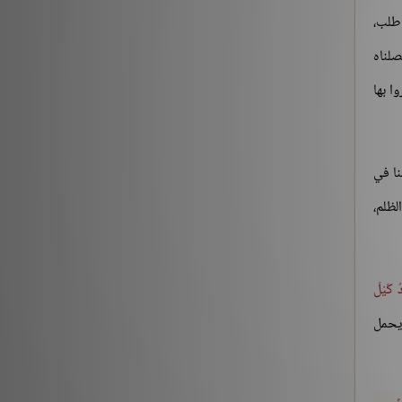
شروح الكتب
186196
 طلب،
صلناه
ا بها
نا في
لظلم،
دُ كَيْلَ
 يحمل