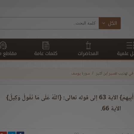
الكل
 علمية
المحاضرات
كلمات عامة
مقاطع م
في تهذيب تفسير ابن كثير
سورة يوسف
[8] من قوله تعالى: {فَلَمّا رَجِعُوا إِلَىَ أَبِيهِمْ} الآية 63 إلى قوله تعالى: {اللَّهُ عَلَى مَا نَقُولُ وَكِيلٌ}
الآية 66.