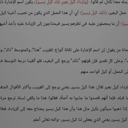
أرسله معنا نكتل، ثم قالوا:
وَنَزْدَادُ كَيْلَ بَعِيرٍ ذَلِكَ كَيْلٌ يَسِيرٌ
، يكون اسم الإشارة ذل
و حمل البعير،
ذَلِكَ كَيْلٌ يَسِيرٌ
أي: أن هذا الحمل الذي يكون من نصيب أخينا كيل
ِيرٌ
أن ما يحصلون عليه في نظرهم يسير فيحتاجون إلى الزيادة عليه بأخذ أخيه
اة من يقول: إن اسم الإشارة على ثلاثة أنواع: للقريب ”هذا“، والمتوسط ”ذاك“، ول
، وعلى كل تقدير فإن قولهم: ”ذلك“ يرجع إلى البعيد، فلو ألغينا درجة التوسط فـ
لى الحمل، أو كيل الواحد منهم.
داد كيلَ بعير لقال: هذا كيل يسير، يعني يرجع إلى القريب، وأكثر الأقوال المتقد
ا قبله، فإما أنهم قصدوا ما جاءوا به أصلًا، فقالوا: هذا ما يكفي لسنة، نرجع مرة ث
 إذا ذهبوا سيأتون بكيل مثل هذا وأن هذا كيل يسير يحتاج معه إلى الزيادة، فطالم
ل يسير، يعني الذي يعطى لنا كيل يسير، -والله تعالى أعلم.