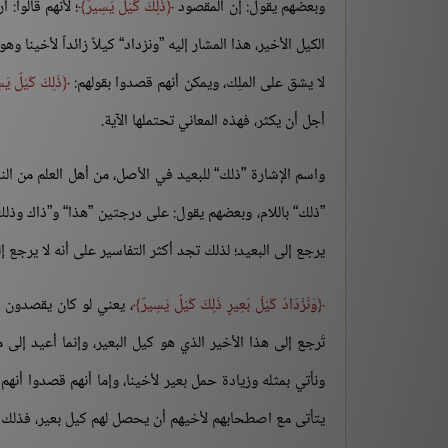
وبعضهم يقول: إن المقصود
ذَلِكَ كَيْلٌ يَسِيرٌ
؛ لأنهم قالوا: 
الكيل الأخير، هذا المشار إليه ”ونزداد“ كيلاً زائداً لأخينا وه
لا يشق على الملِك، ويمكن أنهم قصدوا بقولهم:
ذَلِكَ كَيْلٌ يَس
أجل أن يكثر، فهذه المعاني تحتملها الآية.
واسم الإشارة ”ذلك“ للبعيد في الأصل، من أهل العلم من النح
”ذلك“ باللام، وبعضهم يقول: على درجتين ”هذا“ و”ذاك وذلك“
يرجع إلى البعيد؛ لذلك تجد أكثر التفاسير على أنه لا يرجع إ
وَنَزْدَادُ كَيْلَ بَعِيرٍ ذَلِكَ كَيْلٌ يَسِيرٌ
، يعني لو كان يقصدون نز
تُرجع إلى هذا الأخير الذي هو كيل البعير، وإنما أعيد إلى م
ونأتي بمثله وزيادة حمل بعير لأخينا، وإما أنهم قصدوا أنهم
يتأتى مع اصطحابهم لأخيهم أن يحصل لهم كيل بعير، فذلك كي