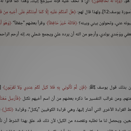
 هو،
وَإِنّا لَهُ لَحَافِظُونَ
أي: لا تخف عليه فإنه سيرجع إليك، وهذا كما قالوا له
رة يوسف:12]، ولهذا قال لهم:
هَلْ آمَنُكُمْ عَلَيْهِ إِلَّا كَمَا أَمِنْتُكُمْ عَلَى أَخِيهِ مِنْ قَ
يبونه عني، وتحولون بيني وبينه؟
فَاللَّهُ خَيْرٌ حَافِظاً
وقرأ بعضهم ”حِفظاً“
وَهُوَ أَ
ي ووَجْدي بولدي، وأرجو من الله أن يرده عليّ ويجمع شملي به، إنه أرحم الراحم
ون بذلك قول يوسف ﷺ:
فَإِن لَّمْ تَأْتُونِي بِهِ فَلاَ كَيْلَ لَكُمْ عِندِي وَلاَ تَقْرَبُونِ
[س
فَأَرْسِلْ مَعَنَآ
ط القراءة الأخرى التي أشار إليها، وهي قراءة الكوفيين ”يكتل“، وقراءة
نَكْتَلْ
ل
ين، ويحصل لنا ما نطلبه ونقصده من الكيل؛ لأن ذلك قد علق بهذا الشرط أن نأ