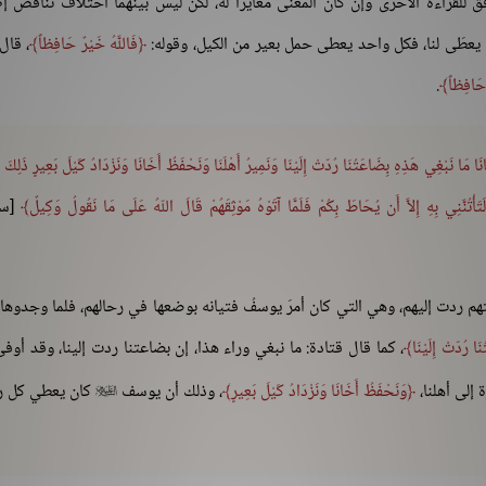
فق للقراءة الأخرى وإن كان المعنى مغايراً له، لكن ليس بينهما اختلاف تناقض إطل
 يعطَى لنا، فكل واحد يعطى حمل بعير من الكيل، وقوله:
فَاللَّهُ خَيْرٌ حَافِظاً
، قال:
حَافِظاً
.
انَا مَا نَبْغِي هَذِهِ بِضَاعَتُنَا رُدّتْ إِلَيْنَا وَنَمِيرُ أَهْلَنَا وَنَحْفَظُ أَخَانَا وَنَزْدَادُ كَيْلَ بَعِيرٍ ذَلِكَ 
[سو
م ردت إليهم، وهي التي كان أمرَ يوسفُ فتيانه بوضعها في رحالهم، فلما وجدوها
َا رُدّتْ إِلَيْنَا
، كما قال قتادة: ما نبغي وراء هذا، إن بضاعتنا ردت إلينا، وقد أوفى 
 إلى أهلنا،
وَنَحْفَظُ أَخَانَا وَنَزْدَادُ كَيْلَ بَعِيرٍ
، وذلك أن يوسف
كان يعطي كل 
