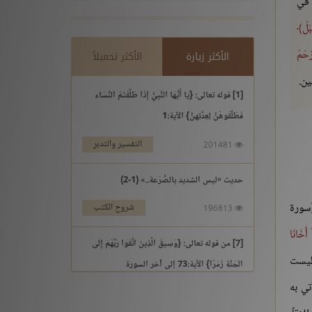
 في
بْلُ
رْحَمُ
الأكثر زيارة
الأكثر تحميلاً
ين.
[1] قوله تعالى: {يَا أَيُّهَا النَّبِيُّ إِذَا طَلَّقْتُمُ النِّسَاء
فَطَلِّقُوهُنَّ لِعِدَّتِهِنَّ} الآية:1
التفسير والتدبر
201481
حديث «ليس الشديد بالصُّرَعة..» (1-2)
ورة
شروح الكتب
196813
 أَخَانَا
[7] من قوله تعالى: {وَسِيقَ الَّذِينَ اتَّقَوْا رَبَّهُمْ إِلَى
يست
الْجَنَّةِ زُمَرًا} الآية:73 إلى آخر السورة
تي به
التفسير والتدبر
195969