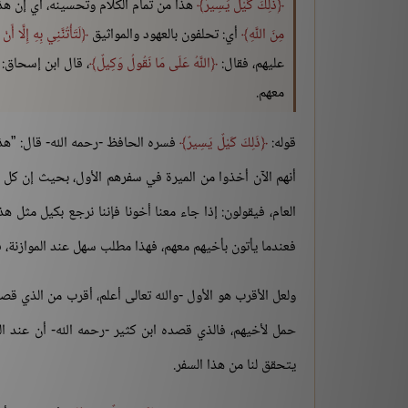
ذَلِكَ كَيْلٌ يَسِيرٌ
هذا من تمام الكلام وتحسينه، أي إن هذ
مِنَ اللَّهِ
أي: تحلفون بالعهود والمواثيق
لَتَأْتُنَّنِي بِهِ إِلَّا أَ
عليهم، فقال:
اللَّهُ عَلَى مَا نَقُولُ وَكِيلٌ
، قال ابن إسحاق: و
معهم.
قوله:
ذَلِكَ كَيْلٌ يَسِيرٌ
فسره الحافظ -رحمه الله- قال: ”هذا
أنهم الآن أخذوا من الميرة في سفرهم الأول، بحيث إن كل 
العام، فيقولون: إذا جاء معنا أخونا فإننا نرجع بكيل مثل هذ
فعندما يأتون بأخيهم معهم، فهذا مطلب سهل عند الموازنة، فع
ولعل الأقرب هو الأول -والله تعالى أعلم، أقرب من الذي قصد
حمل لأخيهم، فالذي قصده ابن كثير -رحمه الله- أن عند ال
يتحقق لنا من هذا السفر.