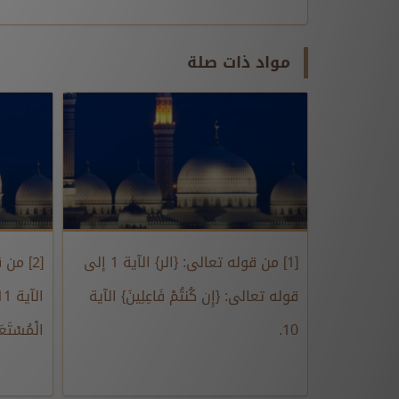
مواد ذات صلة
[1] من قوله تعالى: {الر} الآية 1 إلى
[2] من ق
قوله تعالى: {إِن كُنتُمْ فَاعِلِينَ} الآية
10.
الْمُسْتَعَ