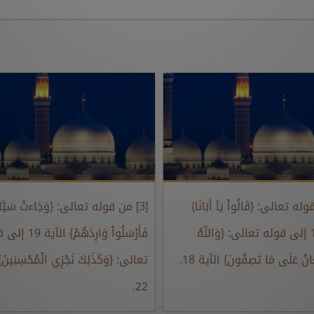
وله تعالى: {قَالُواْ يَآ أَبَانَا}
[3] من قوله تعالى: {وَجَاءتْ سَيَّار
الآية 11 إلى قوله تعالى: {وَاللّهُ
فَأَرْسَلُواْ وَارِدَهُمْ} 
انُ عَلَى مَا تَصِفُونَ} الآية 18.
تعالى: {وَكَذَلِكَ نَجْزِي الْمُحْسِنِينَ
22.