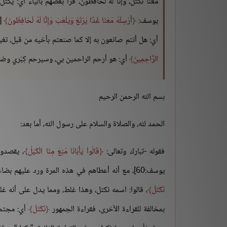
معنا نكتل، وإنا له لحافظون، قرأ بعضهم بالياء أي: يكتل
يوسف:
أَرْسِلْهُ مَعَنَا غَدًا يَرْتَعْ وَيَلْعَبْ وَإِنَّا لَهُ لَحَافِظُونَ
[سو
أي: هل أنتم صانعون به إلا كما صنعتم بأخيه من قبل، تغ
الرَّاحِمِينَ
أي: هو أرحم الراحمين بي، وسيرحم كِبَري وضعف
بسم الله الرحمن الرحيم
الحمد لله، والصلاة والسلام على رسول الله، أما بعد:
فقوله -تبارك وتعالى:
قَالُواْ يَأَبَانَا مُنِعَ مِنّا الْكَيْلُ
، يقصد
يوسف:60]، مع أنه أعطاهم في هذه المرة ورد عليهم بضاعتهم، ومن غرائب التفسير ما ذكره بعضهم من أن اسم أخيهم نكتل
نَكْتَلْ
، قالوا: اسمه نكتل، وهذا غلط، ومما يدل على أنه غل
بمخالفة للقراءة الأخرى، فقراءة الجمهور
نَكْتَلْ
أي: مجتمع