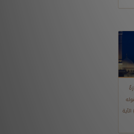
َةٌ
الآية 19 إلى قوله
} الآية