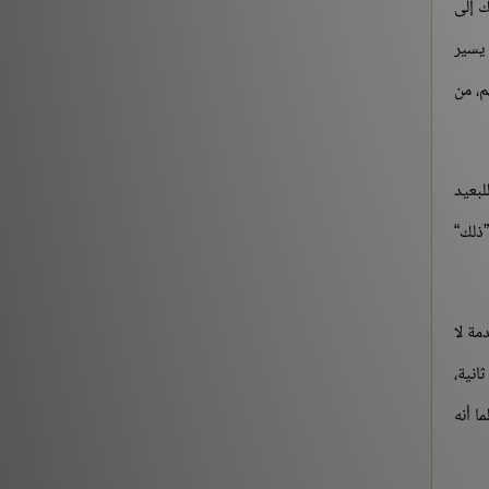
ك إلى
 يسير
م، من
لبعيد
”ذلك“
مة لا
انية،
ا أنه