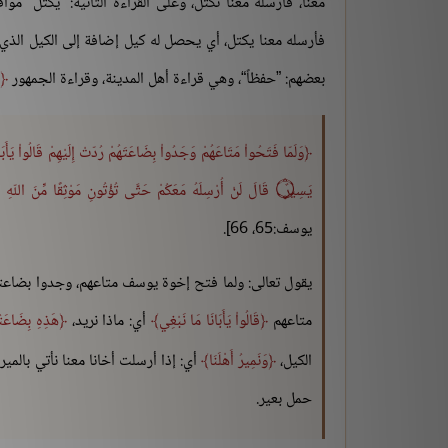
معنا، فأرسله معنا نكتل، وعلى القراءة الثانية: ”يكتل“ موا
فأرسله معنا يكتل، أي يحصل له كيل إضافة إلى الكيل الذي
بعضهم: ”حفظاً“، وهي قراءة أهل المدينة، وقراءة الجمهور
وَلَمّا فَتَحُواْ مَتَاعَهُمْ وَجَدُواْ بِضَاعَتَهُمْ رُدّتْ إِلَيْهِمْ قَالُواْ يَأَبَ
يَسِيرٌ ۝ قَالَ لَنْ أُرْسِلَهُ مَعَكُمْ حَتَّى تُؤْتُونِ مَوْثِقًا مِّنَ اللّهِ لَتَأْتُنَّنِي بِهِ إِلاَّ أَن يُحَاطَ بِكُمْ فَلَمَّا آتَوْهُ مَوْثِقَهُمْ قَالَ اللّهُ عَلَى مَا نَقُولُ وَكِيلٌ
يوسف:65، 66].
يقول تعالى: ولما فتح إخوة يوسف متاعهم، وجدوا بضاعته
متاعهم
قَالُواْ يَأَبَانَا مَا نَبْغِي
أي: ماذا نريد،
هَذِهِ بِضَاعَتُن
الكيل،
وَنَمِيرُ أَهْلَنَا
أي: إذا أرسلت أخانا معنا نأتي بالميرة
حمل بعير.