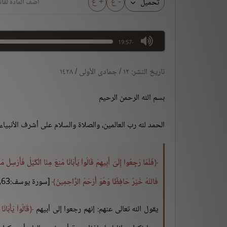
- ع
+ ع
تحميل
أضف المادة لقائ
max volume
-19:57
تاريخ النشر: ١٢ / جمادى الأولى / ١٤٢٨
بسم الله الرحمن الرحيم
الحمد لله رب العالمين، والصلاة والسلام على أشرف الأنبياء
فَلَمّا رَجِعُوا إِلَىَ أَبِيهِمْ قَالُواْ يَأَبَانَا مُنِعَ مِنّا الْكَيْلُ فَأَرْسِلْ م
فَاللّهُ خَيْرٌ حَافِظًا وَهُوَ أَرْحَمُ الرَّاحِمِينَ
[سورة يوسف:63، 64].
يقول الله تعالى عنهم: إنهم رجعوا إلى أبيهم
قَالُواْ يَأَبَانَا