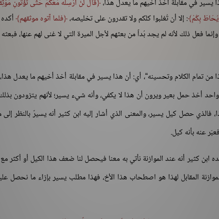
ا يسير في مقابلة أخذ أخيهم ما يعدل هذا،
قَالَ لَنْ أُرْسِلَهُ مَعَكُمْ حَتَّى تُؤْتُونِ مَوْثِقا
نْ يُحَاطَ بِكُمْ
: إلا أن تُغلبوا كلكم ولا تقدرون على تخليصه،
فلما آتوه موثقهم
أكده
إنما فعل ذلك لأنه لم يجد بُداً من بعثهم لأجل الميرة التي لا غنى لهم عنها، فبعثه
 من تمام الكلام وتحسينه“، أي: أن هذا يسير في مقابلة أخذ أخيهم ما يعدل هذا،
واحد أخذ حمل بعير ويرون أن هذا لا يكفي، وأنه شيء يسير؛ لأنهم يتزودون بذلك
ا، فالذي حصل كيل يسير، والمعنى الذي أشار إليه ابن كثير أنه يسيرٌ بالنظر إلى مق
بّر عنه بأنه كيل.
ه ابن كثير أنه عند الموازنة نأتي به معنا فيحصل لنا ضعف هذا الكيل أو أكثر مع 
موازنة المقابل لهذا هو اصطحاب هذا الأخ، فهذا مطلب يسير بإزاء ما نحصل علي