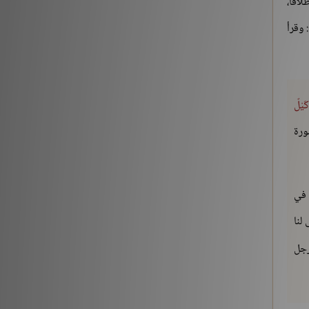
اقاً،
[3] من قوله تعالى: {يَوْمَ نَقُولُ لِجَهَنَّمَ هَلِ امْتَلَأْتِ}
 وقرأ
الآية:30 إلى آخر السورة
التفسير والتدبر
176213
حديث «إنما الأعمال بالنيات..» (1-2)
كَيْلٌ
شروح الكتب
259561
رة
حديث «إن الله لا ينظر إلى أجسامكم..» إلى «إذا
التقى المسلمان بسيفيهما..»
 في
شروح الكتب
212882
لنا
رجل
‏(22) لَبَّيْكَ اللَّهُمَّ لَبَّيْكَ، لَبَّيْكَ لاَ شَرِيكَ لَكَ لَبَّيْكَ، إِنَّ
الْحَمْدَ، وَالنِّعْمَةَ، لَكَ وَالْمُلْكَ، لاَ شَرِيكَ لَكَ – الجزء
الثاني