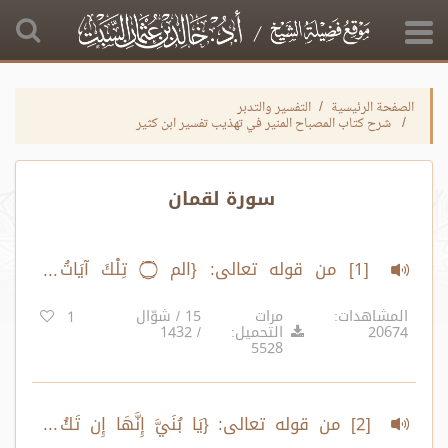
الصفحة الرئيسية
التفسير والتدبر
شرح كتاب المصباح المنير في تهذيب تفسير ابن كثير
سورة لقمان
‏ [1] من قوله تعالى: {الم ۝ تِلْكَ آيَاتُ
الْكِتَابِ الْحَكِيمِ} الآية:1 إلى قوله تعالى: {ثُمَّ
المشاهدات:
مرات
15 / شوّال
1
20674
التحميل:
/ 1432
إِلَيَّ مَرْجِعُكُمْ فَأُنَبِّئُكُم بِمَا كُنتُمْ تَعْمَلُونَ}
5528
الآية:15‏
‏ [2] من قوله تعالى: {يَا بُنَيَّ إِنَّهَا إِن تَكُ