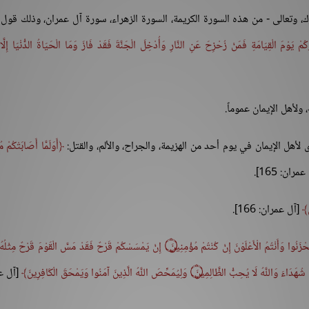
رك، وتعالى - من هذه السورة الكريمة، السورة الزهراء، سورة آل عمران، وذلك قول ا
كُمْ يَوْمَ الْقِيَامَةِ فَمَنْ زُحْزِحَ عَنِ النَّارِ وَأُدْخِلَ الْجَنَّةَ فَقَدْ فَازَ وَمَا الْحَيَاةُ الدُّنْيَا إِلَّا
لأهل الإيمان عموماً.
لأهل الإيمان في يوم أحد من الهزيمة، والجراح، والألم، والقتل:
أَوَلَمَّا أَصَابَتْكُمْ 
ران: 165].
[آل عمران: 166].
وَلَا تَهِنُوا وَلَا تَحْزَنُوا وَأَنْتُمُ الْأَعْلَوْنَ إِنْ كُنْتُمْ مُؤْمِنِينَ ۝ إِنْ يَمْسَسْكُمْ قَرْحٌ فَقَدْ مَسَّ الْقَوْمَ قَرْحٌ
ِمِينَ ۝ وَلِيُمَحِّصَ اللَّهُ الَّذِينَ آمَنُوا وَيَمْحَقَ الْكَافِرِينَ
[آل ع