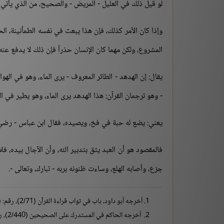
لو قيل ذلك في العليل - المريض - والصحيح، من الذي يأتي أجل
وإذا كان الأمر كذلك، فإن هذا يبعث في نفسه الطمأنينة، ال
المشروع، ولكن مهما كان الإنسان حذراً فإن ذلك لا يدفع عنه ق
يقال: إن الهدهد - الطائر المعروف - يرى الماء، وهو في اله
- وهو ترجمان القرآن: هذا الهدهد يرى الماء، وهو يطير في ا
يعني: يضع له حبة في فخ، ويصيده، فقال ابن عباس - رضي ال
فالمقصود هو أن العبد يثق بتدبير الله، وأن الآجال بيده،
جزع، وأصابه الهلع، وساءت ظنونه بربه - تبارك، وتعالى -.
أخرجه أبو داود، باب في ثواب قراءة القرآن (2/71)، رقم: (1455).