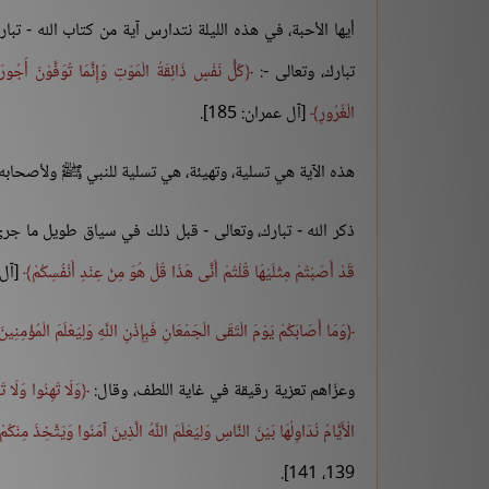
أيها الأحبة، في هذه الليلة نتدارس آية من كتاب الله - تبا
تبارك، وتعالى -:
كُلُّ نَفْسٍ ذَائِقَةُ الْمَوْتِ وَإِنَّمَا تُوَفَّوْنَ أُجُورَ
الْغُرُورِ
[آل عمران: 185].
هذه الآية هي تسلية، وتهيئة، هي تسلية للنبي ﷺ ولأصحابه، و
ذكر الله - تبارك، وتعالى - قبل ذلك في سياق طويل ما جرى 
قَدْ أَصَبْتُمْ مِثْلَيْهَا قُلْتُمْ أَنَّى هَذَا قُلْ هُوَ مِنْ عِنْدِ أَنْفُسِكُمْ
[آل عم
وَمَا أَصَابَكُمْ يَوْمَ الْتَقَى الْجَمْعَانِ فَبِإِذْنِ اللَّهِ وَلِيَعْلَمَ الْمُؤْمِنِينَ
وعزّاهم تعزية رقيقة في غاية اللطف، وقال:
الْأَيَّامُ نُدَاوِلُهَا بَيْنَ النَّاسِ وَلِيَعْلَمَ اللَّهُ الَّذِينَ آمَنُوا وَيَتَّخِذَ مِنْكُمْ شُهَدَاءَ وَاللَّهُ لَا يُحِبُّ الظَّال
139، 141].