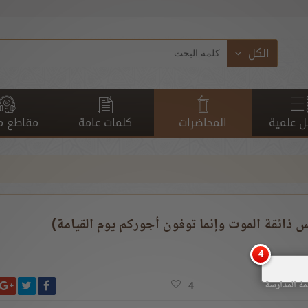
الكل
 علمية
المحاضرات
كلمات عامة
مقاطع م
 ذائقة الموت وإنما توفون أجوركم يوم القيامة)
انشر ت
شارك على ف
ش
مة المدارسة
4