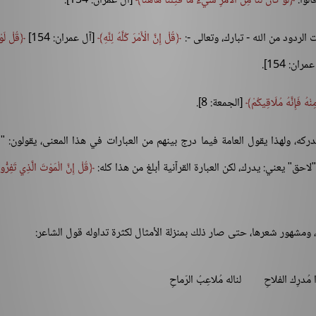
لوا:
لَوْ كَانَ لَنَا مِنَ الْأَمْرِ شَيْءٌ مَا قُتِلْنَا هَاهُنَا
[آل عمران: 154].
قُلْ إِنَّ الْأَمْرَ كُلَّهُ لِلَّهِ
[آل عمران: 154]
قُلْ لَوْ
ران: 154].
نْهُ فَإِنَّهُ مُلَاقِيكُمْ
[الجمعة: 8].
دركه، ولهذا يقول العامة فيما درج بينهم من العبارات في هذا المعنى، يقولون: "
، "لاحق" يعني: يدرك، لكن العبارة القرآنية أبلغ من هذا كله:
قُلْ إِنَّ الْمَوْتَ الَّذِي تَفِرُّو
 ومشهور شعرها، حتى صار ذلك بمنزلة الأمثال لكثرة تداوله قول الشاعر:
 مُدرِك الفلاحِ
لناله مُلاعِبُ الرّماحِ