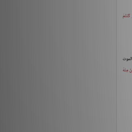
 كُنْتُمْ
الموت
نَ مِنْهُ