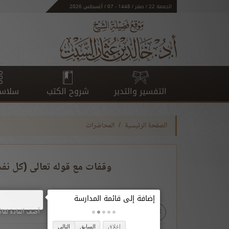
الجمعة 22 / صفر / 1448 - 07 / أغسطس 2026
التفسير والتدبر
شروح الكتب
سلاسل
الصفحة الرئيسية
المحاضرات
وقفات مع قوله تعالى (كل نفس
تحميل
أضف المادة لقائ
إغلاق
السابق
التالي