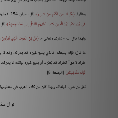
وكذلك أيضاً أرجف المنافقون بسبب ما وقع في يوم أحد، وقا
وقالوا:
هَلْ لَنَا مِنَ الْأَمْرِ مِنْ شَيْءٍ
[آل عمران: 154] فجاءت الردود من الله - تبارك، وتعالى -:
فِي بُيُوتِكُمْ لَبَرَزَ الَّذِينَ كُتِبَ عَلَيْهِمُ الْقَتْلُ إِلَى مَضَاجِعِهِمْ
[آل عم
ولهذا قال الله - تبارك، وتعالى -:
قُلْ إِنَّ الْمَوْتَ الَّذِي تَفِرُّونَ مِ
ما قال: فإنه يتبعكم، فالذي يتبع غيره قد يدركه، وقد لا ي
طَرّاد لاحق" الطرّاد قد يَطْرد، أو يتبع غيره، ولكنه لا يدركه
فَإِنَّهُ مُلَاقِيكُمْ
[الجمعة: 8].
تفرّ من شيء فيلقاك، ولهذا كان من كلام العرب في منظومها،
لو أنّ عبدًا