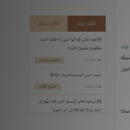
الأكثر زيارة
الأكثر تحميلاً
[1] قوله تعالى: {يَا أَيُّهَا النَّبِيُّ إِذَا طَلَّقْتُمُ النِّسَاء
 نزلت
فَطَلِّقُوهُنَّ لِعِدَّتِهِنَّ} الآية:1
لِّلة
التفسير والتدبر
201481
نزول
حديث «ليس الشديد بالصُّرَعة..» (1-2)
شروح الكتب
196813
[7] من قوله تعالى: {وَسِيقَ الَّذِينَ اتَّقَوْا رَبَّهُمْ إِلَى
الْجَنَّةِ زُمَرًا} الآية:73 إلى آخر السورة
مالنا
التفسير والتدبر
195969