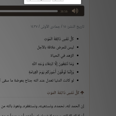
max volume
-38:58
تاريخ النشر: ١٥ / جمادى الأولى / ١٤٣٧
كُلُّ نَفْسٍ ذَائِقَةُ الْمَوْتِ
ليس للمرض علاقة بالأجل
الزهد في الحياة
وَمَا تُنْفِقُونَ إِلَّا ابْتِغَاءَ وَجْهِ اللَّهِ
وَإِنَّمَا تُوَفَّوْنَ أُجُورَكُمْ يَوْمَ الْقِيَامَةِ
لو كانت الدنيا تعدل عند الله جناح بعوضة ما سقى كا
كُلُّ نَفْسٍ ذَائِقَةُ الْمَوْتِ
إن الحمد لله، نحمده، ونستعينه، ونستغفره، ونعوذ بالله من 