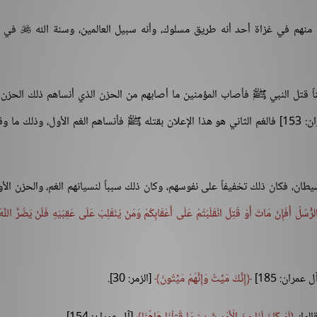
منهم في غزاة أحد أنه طريق مسلوك، وأنه سبيل العالمين، وسنة الله
في ا

لناً قتل النبي ﷺ فأصاب المؤمنين ما أصابهم من الحزن الذي أنساهم ذلك الحزن 
[آل عمران: 153] فالغم الثاني هو هذا الإعلان بقتله ﷺ فأنساهم الغم الأول، وذلك ما و
ن، فكان ذلك تخفيفاً على نفوسهم، وكان ذلك سبباً لنسيانهم الغم، والحزن الأو
ُّسُلُ أَفَإِنْ مَاتَ أَوْ قُتِلَ انْقَلَبْتُمْ عَلَى أَعْقَابِكُمْ وَمَنْ يَنْقَلِبْ عَلَى عَقِبَيْهِ فَلَنْ يَضُرَّ اللَّهَ
 عمران: 185]
إِنَّكَ مَيِّتٌ وَإِنَّهُمْ مَيِّتُونَ
[الزمر: 30].