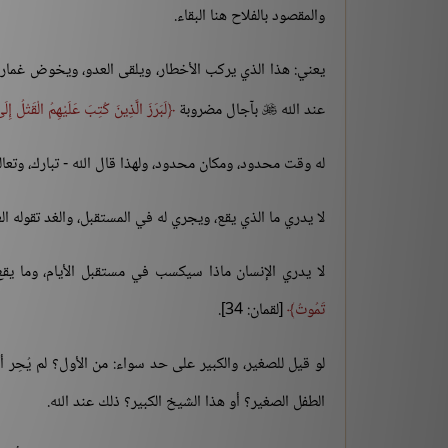
والمقصود بالفلاح هنا البقاء.
يعني: هذا الذي يركب الأخطار، ويلقى العدو، ويخوض غمار ال
عند الله
بآجال مضروبة
لَبَرَزَ الَّذِينَ كُتِبَ عَلَيْهِمُ الْقَتْلُ إ

له وقت محدود، ومكان محدود، ولهذا قال الله - تبارك، وتعال
لا يدري ما الذي يقع، ويجري له في المستقبل، والغد تقوله الع
لا يدري الإنسان ماذا سيكسب في مستقبل الأيام، وما يقع
تَمُوتُ
[لقمان: 34].
لو قيل للصغير، والكبير على حد سواء: من الأول؟ لم يُحِر
الطفل الصغير؟ أو هذا الشيخ الكبير؟ ذلك عند الله.