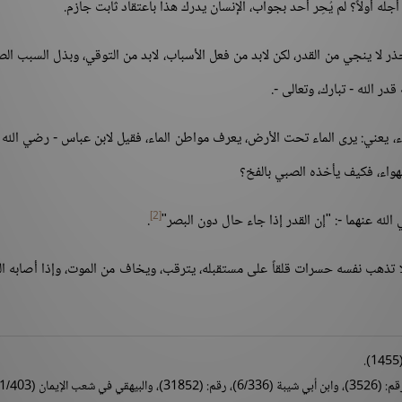
ه أولاً؟ لم يُحِر أحد بجواب، الإنسان يدرك هذا باعتقاد ثابت جازم.
حذر لا ينجي من القدر، لكن لابد من فعل الأسباب، لابد من التوقي، وبذل السبب ا
در الله - تبارك، وتعالى -.
واء، يعني: يرى الماء تحت الأرض، يعرف مواطن الماء، فقيل لابن عباس - رضي الله 
لهواء، فكيف يأخذه الصبي بالفخ؟
[2]
له عنهما -: "إن القدر إذا جاء حال دون البصر"
.
 فلا تذهب نفسه حسرات قلقاً على مستقبله، يترقب، ويخاف من الموت، وإذا أصابه 