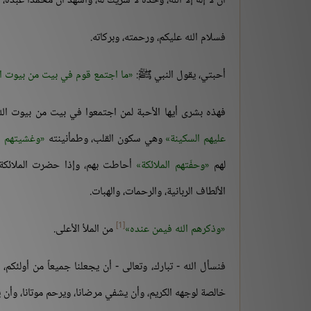
أن لا إله إلا الله، وحده لا شريك له، وأشهد أن محمداً عبده
فسلام الله عليكم، ورحمته، وبركاته.
أحبتي، يقول النبي ﷺ:
ما اجتمع قوم في بيت من بيوت الل
فهذه بشرى أيها الأحبة لمن اجتمعوا في بيت من بيوت الله
عليهم السكينة
وهي سكون القلب، وطمأنينته
وغشيتهم ا
لهم
وحفّتهم الملائكة
أحاطت بهم، وإذا حضرت الملائكة،
الألطاف الربانية، والرحمات، والهبات.
[1]
وذكرهم الله فيمن عنده
من الملأ الأعلى.
فنسأل الله - تبارك، وتعالى - أن يجعلنا جميعاً من أولئكم،
خالصة لوجهه الكريم، وأن يشفي مرضانا، ويرحم موتانا، وأن 