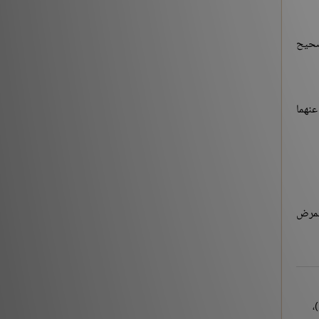
لصحيح
عنهما
المرض
أخرجه الحاكم في المستدرك على الصحيحين (2/440)، رقم: (3526)، وابن أبي شيبة (6/336)، رقم: (31852)، والبيهقي في شعب الإيمان (1/403)،