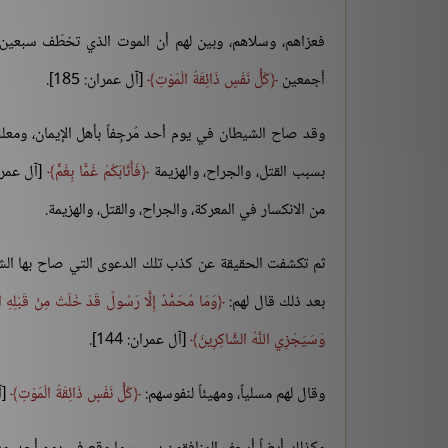
فعزاهم، وسلاهم، وبين لهم أن الموت الذي تخطّف سبعين 
أجمعين
كُلُّ نَفْسٍ ذَائِقَةُ الْمَوْتِ
[آل عمران: 185].
وقد صاح الشيطان في يوم أحد مُرجِفاً بأهل الإيمان، ومع
بسبب القتل، والجراح، والهزيمة
فَأَثَابَكُمْ غَمًّا بِغَمٍّ
من الانكسار في المعركة، والجراح، والقتل، والهزيمة.
ثم تكشفت الحقيقة عن كذب تلك الدعوى التي صاح بها الشيطا
بعد ذلك قال لهم:
وَمَا مُحَمَّدٌ إِلَّا رَسُولٌ قَدْ خَلَتْ مِنْ قَبْلِهِ الر
وَسَيَجْزِي اللَّهُ الشَّاكِرِينَ
[آل عمران: 144].
وقال لهم مسلياً، ومهيئاً لنفوسهم:
كُلُّ نَفْسٍ ذَائِقَةُ الْمَوْتِ
[آل