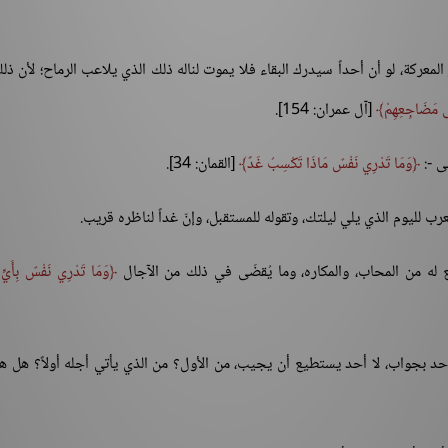
معركة، لو أن أحداً سيدرك البقاء فلا يموت لناله ذلك الذي يلاعب الرماح؛ لأن ذل
ِلَى مَضَاجِعِهِمْ
[آل عمران: 154].
ى -:
وَمَا تَدْرِي نَفْسٌ مَاذَا تَكْسِبُ غَدً
[القمان: 34].
رب لليوم الذي يلي ليلتك، وتقوله للمستقبل، وإنّ غداً لناظره قريب.
 له من المحاب، والمكاره، وما يُقضَى في ذلك من الآجال
وَمَا تَدْرِي نَفْسٌ بِأَيّ
 أحد بجواب، لا أحد يستطيع أن يجيب، من الأول؟ من الذي يأتي أجله أولاً؟ هل ه