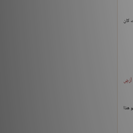
ك كان
ِ أَرْضٍ
و هذا