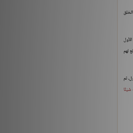
شروح الكتب
186196
لخلق
الأول
قع لهم
ل، ثم
 شَيْئًا