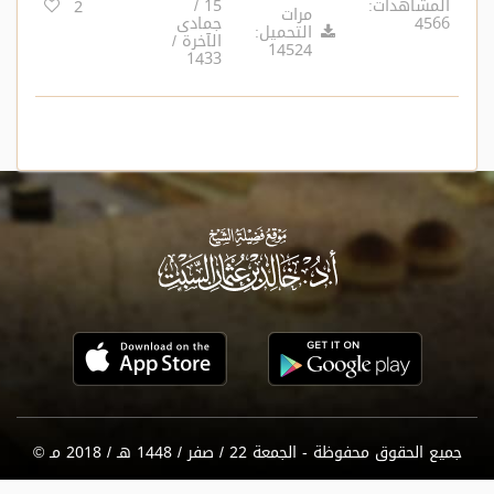
المشاهدات:
15 /
2
مرات
4566
جمادى
التحميل:
الآخرة /
14524
1433
جميع الحقوق محفوظة - الجمعة 22 / صفر / 1448 هـ / 2018 مـ ©