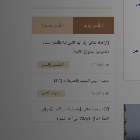
اف
الأكثر زيارة
الأكثر تحميلاً
[1] قوله تعالى: {يَا أَيُّهَا النَّبِيُّ إِذَا طَلَّقْتُمُ النِّسَاء
 من
فَطَلِّقُوهُنَّ لِعِدَّتِهِنَّ} الآية:1
التفسير والتدبر
201481
حديث «ليس الشديد بالصُّرَعة..» (1-2)
شروح الكتب
196813
[7] من قوله تعالى: {وَسِيقَ الَّذِينَ اتَّقَوْا رَبَّهُمْ إِلَى
الْجَنَّةِ زُمَرًا} الآية:73 إلى آخر السورة
التفسير والتدبر
195969