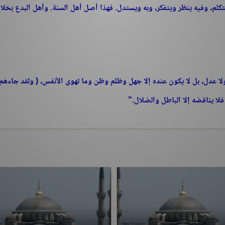
 يتكلم، وفيه ينظر ويتفكر، وبه ويستدل. فهذا أصل أهل السنة. وأهل البدع بخل
لا عدل، بل لا يكون عنده إلا جهل وظلم وظن وما تهوى الأنفس، ( ولقد جاءهم
 فلا يناقضه إلا الباطل والضلال."