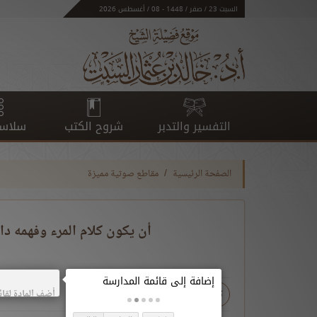
السبت 23 / صفر / 1448 - 08 / أغسطس 2026
التفسير والتدبر
شروح الكتب
سلاسل
الصفحة الرئيسية
مقاطع صوتية مميزة
أن يكون كلام المرء وفهمه دائ
- ع
+ ع
تحميل
أضف المادة لقائ