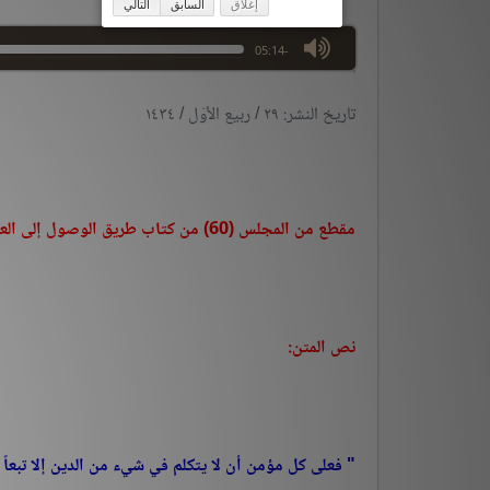
إغلاق
السابق
التالي
max volume
-05:14
تاريخ النشر: ٢٩ / ربيع الأوّل / ١٤٣٤
مقطع من المجلس (60) من كتاب طريق الوصول إلى العلم المأمول للشيخ عبدالرحمن السعدي رحمه الله
نص المتن:
" فعلى كل مؤمن أن لا يتكلم في شيء من الدين إلا تبعاً لم