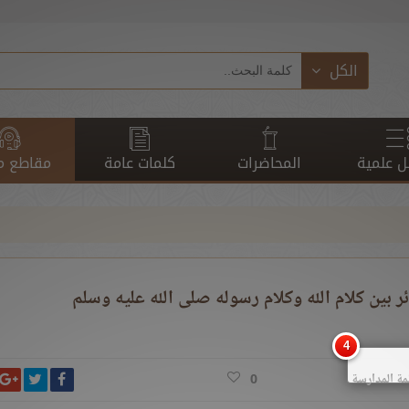
الكل
 علمية
المحاضرات
كلمات عامة
مقاطع م
ر بين كلام الله وكلام رسوله صلى الله ‏عليه وسلم
انشر ت
شارك على ف
ش
مة المدارسة
0