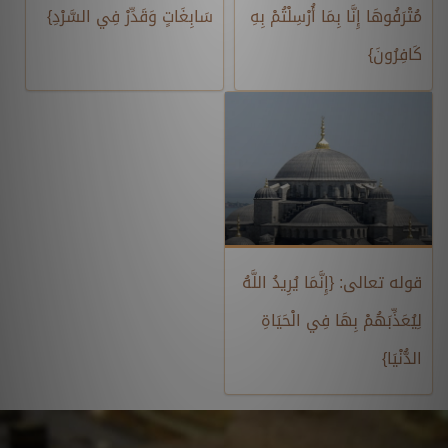
مُتْرَفُوهَا إِنَّا بِمَا أُرْسِلْتُمْ بِهِ
سَابِغَاتٍ وَقَدِّرْ فِي السَّرْدِ}
كَافِرُونَ}
قوله تعالى: {إِنَّمَا يُرِيدُ اللَّهُ
لِيُعَذِّبَهُمْ بِهَا فِي الْحَيَاةِ
الدُّنْيَا}