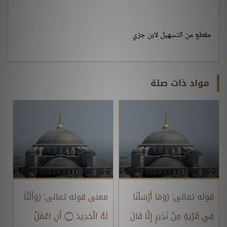
مقطع من التسهيل لابن جزي
مواد ذات صلة
قوله تعالى: {وَمَا أَرْسَلْنَا
معنى قوله تعالى: {وَأَلَنَّا
فِي قَرْيَةٍ مِنْ نَذِيرٍ إِلَّا قَالَ
لَهُ الْحَدِيدَ ۝ أَنِ اعْمَلْ