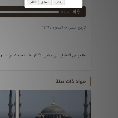
إغلاق
السابق
التالي
max volume
-03:12
تاريخ النشر: ٠٨ / محرّم / ١٤٣٦
مقطع من التعليق على معاني الأذكار عند الحديث عن دعا
مواد ذات صلة