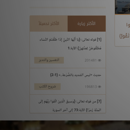
الأكثر زيارة
الأكثر تحميلاً
وا
فُورُ}
[1] قوله تعالى: {يَا أَيُّهَا النَّبِيُّ إِذَا طَلَّقْتُمُ النِّسَاء
فَطَلِّقُوهُنَّ لِعِدَّتِهِنَّ} الآية:1
التفسير والتدبر
201481
حديث «ليس الشديد بالصُّرَعة..» (1-2)
شروح الكتب
196813
[7] من قوله تعالى: {وَسِيقَ الَّذِينَ اتَّقَوْا رَبَّهُمْ إِلَى
الْجَنَّةِ زُمَرًا} الآية:73 إلى آخر السورة
التفسير والتدبر
195969