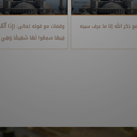
ع ذكر الله إلا ما عرف سببه
وقفات مع قوله تعالى: {إِذَا أُلْقُ
فِيهَا سَمِعُوا لَهَا شَهِيقًا وَهِيَ تَ