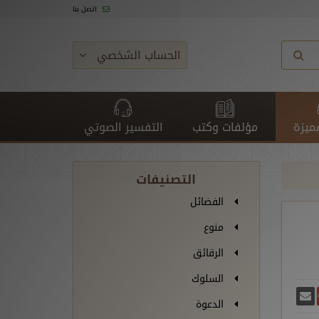
اتصل بنا
الحساب الشخصي
ميزة
مؤلفات وكتب
التفسير الصوتي
التصنيفات
الفضائل
منوع
الرقائق
السلوك
غريدة
يسبوك
أرسل بريدًا
ارك على غوغل بلس
الدعوة