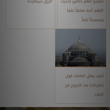
تصحيح فهم خاطئ لحديث
الرزق سيطاردك
اللهم أعط منفقاً خلفا
وممسكاً تلفاً
كيف يعلل العلماء قول
(غفرانك) عند الخروج من
الخلاء