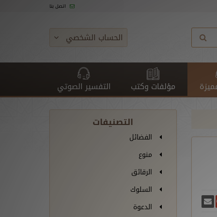
اتصل بنا
الحساب الشخصي
ميزة
مؤلفات وكتب
التفسير الصوتي
التصنيفات
الفضائل
منوع
الرقائق
السلوك
غريدة
يسبوك
أرسل بريدًا
ارك على غوغل بلس
الدعوة