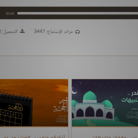
00:00
مرات الإستماع: 3447
التحميل: 6902
در ... وقفات وتنبيهات
أذكركم ونفسي العشر من ذي ا