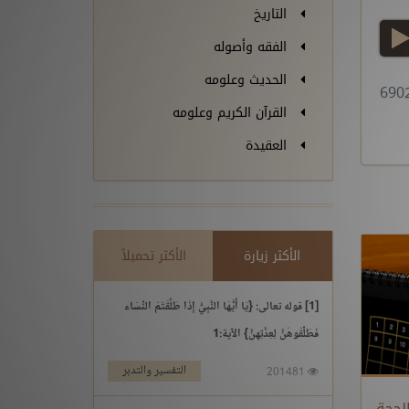
التاريخ
play
الفقه وأصوله
الحديث وعلومه
القرآن الكريم وعلومه
العقيدة
الأكثر زيارة
الأكثر تحميلاً
[1] قوله تعالى: {يَا أَيُّهَا النَّبِيُّ إِذَا طَلَّقْتُمُ النِّسَاء
فَطَلِّقُوهُنَّ لِعِدَّتِهِنَّ} الآية:1
التفسير والتدبر
201481
لحجة