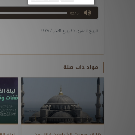
max volume
-02:15
تاريخ النشر: ٢٠ / ربيع الآخر / ١٤٣٧
مواد ذات صلة
ها قد صفدت الشياطين فهل من
ليلة الق