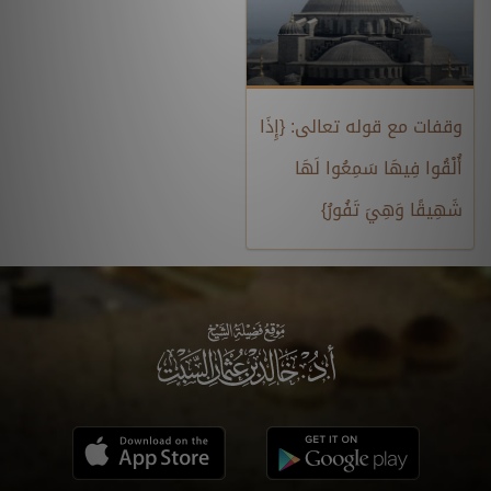
وقفات مع قوله تعالى: {إِذَا
أُلْقُوا فِيهَا سَمِعُوا لَهَا
شَهِيقًا وَهِيَ تَفُورُ}