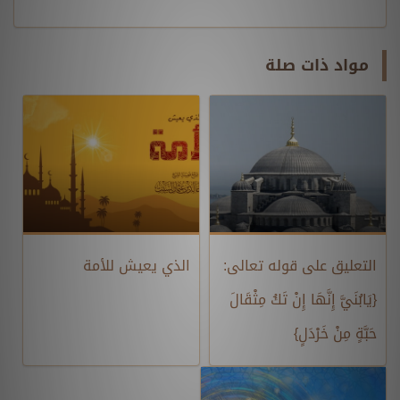
مواد ذات صلة
التعليق على قوله تعالى:
الذي يعيش للأمة
{يَابُنَيَّ إِنَّهَا إِنْ تَكُ مِثْقَالَ
حَبَّةٍ مِنْ خَرْدَلٍ}