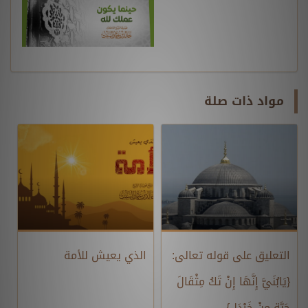
مواد ذات صلة
التعليق على قوله تعالى:
الذي يعيش للأمة
{يَابُنَيَّ إِنَّهَا إِنْ تَكُ مِثْقَالَ
حَبَّةٍ مِنْ خَرْدَلٍ}