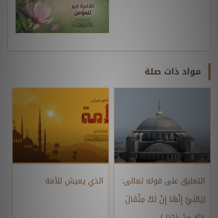
مواد ذات صلة
التعليق على قوله تعالى:
الذي يعيش للأمة
{يَابُنَيَّ إِنَّهَا إِنْ تَكُ مِثْقَالَ
حَبَّةٍ مِنْ خَرْدَلٍ}