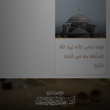
قوله تعالى: {إِنَّمَا يُرِيدُ اللَّهُ
لِيُعَذِّبَهُمْ بِهَا فِي الْحَيَاةِ
الدُّنْيَا}