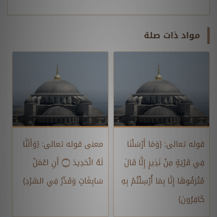
مواد ذات صلة
قوله تعالى: {وَمَا أَرْسَلْنَا
معنى قوله تعالى: {وَأَلَنَّا
فِي قَرْيَةٍ مِنْ نَذِيرٍ إِلَّا قَالَ
لَهُ الْحَدِيدَ ۝ أَنِ اعْمَلْ
مُتْرَفُوهَا إِنَّا بِمَا أُرْسِلْتُمْ بِهِ
سَابِغَاتٍ وَقَدِّرْ فِي السَّرْدِ}
كَافِرُونَ}