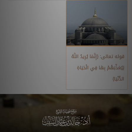
قوله تعالى: {إِنَّمَا يُرِيدُ اللَّهُ
لِيُعَذِّبَهُمْ بِهَا فِي الْحَيَاةِ
الدُّنْيَا}