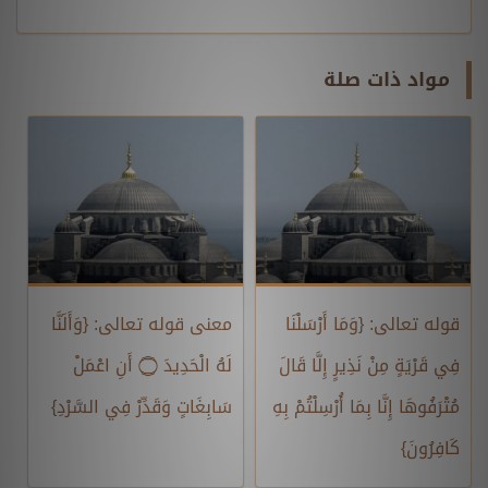
مواد ذات صلة
قوله تعالى: {وَمَا أَرْسَلْنَا
معنى قوله تعالى: {وَأَلَنَّا
فِي قَرْيَةٍ مِنْ نَذِيرٍ إِلَّا قَالَ
لَهُ الْحَدِيدَ ۝ أَنِ اعْمَلْ
مُتْرَفُوهَا إِنَّا بِمَا أُرْسِلْتُمْ بِهِ
سَابِغَاتٍ وَقَدِّرْ فِي السَّرْدِ}
كَافِرُونَ}