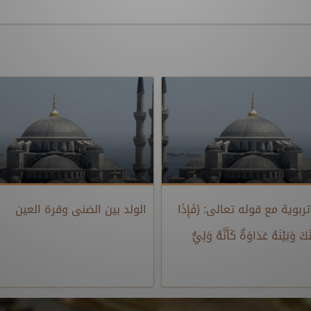
بوية مع قوله تعالى: {فَإِذَا
الولد بين الضنى وقرة العين
َكَ وَبَيْنَهُ عَدَاوَةٌ كَأَنَّهُ وَلِيٌّ