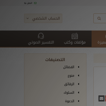
اتصل بنا
الحساب الشخصي
ميزة
مؤلفات وكتب
التفسير الصوتي
التصنيفات
الفضائل
منوع
الرقائق
السلوك
غريدة
يسبوك
أرسل بريدًا
ارك على غوغل بلس
الدعوة