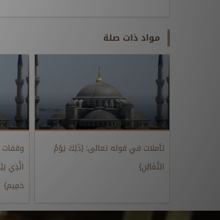
مواد ذات صلة
تأملات في قوله تعالى: {ذَلِكَ يَوْمُ
وقفات تر
التَّغَابُنِ}
الَّذِي بَيْن
حَمِيم}