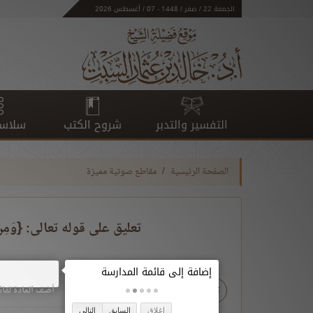
الجمعة 22 / صفر / 1448 - 07 / أغسطس 2026
التفسير والتدبر
شروح الكتب
سلاسل
الصفحة الرئيسية
مقاطع صوتية مميزة
تعليق على قوله تعالى: {وَمِنْ ش
- ع
+ ع
تحميل
أضف المادة لقائ
إغلاق
السابق
التالي