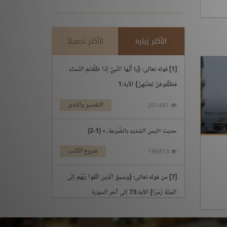
الأكثر زيارة
الأكثر تحميلاً
[1] قوله تعالى: {يَا أَيُّهَا النَّبِيُّ إِذَا طَلَّقْتُمُ النِّسَاء
فَطَلِّقُوهُنَّ لِعِدَّتِهِنَّ} الآية:1
التفسير والتدبر
201481
حديث «ليس الشديد بالصُّرَعة..» (1-2)
شروح الكتب
196813
[7] من قوله تعالى: {وَسِيقَ الَّذِينَ اتَّقَوْا رَبَّهُمْ إِلَى
الْجَنَّةِ زُمَرًا} الآية:73 إلى آخر السورة
التفسير والتدبر
195969