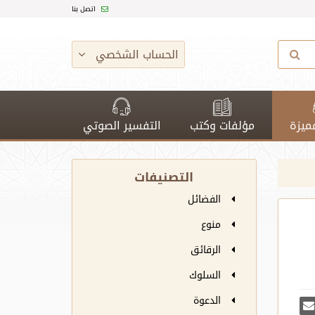
اتصل بنا
الحساب الشخصي
ميزة
مؤلفات وكتب
التفسير الصوتي
التصنيفات
الفضائل
منوع
الرقائق
السلوك
الدعوة
يدة
سبوك
أرسل بريدًا
رك على غوغل بلس