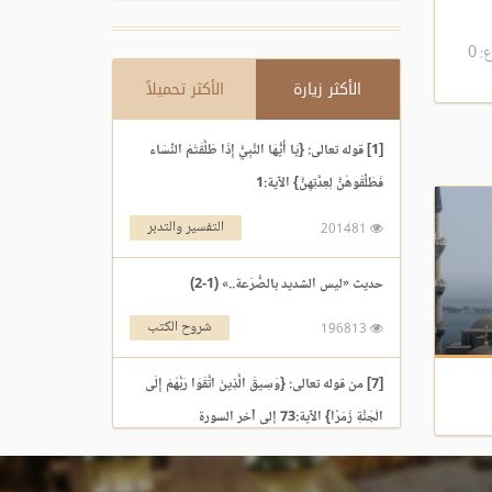
 0
الأكثر زيارة
الأكثر تحميلاً
[1] قوله تعالى: {يَا أَيُّهَا النَّبِيُّ إِذَا طَلَّقْتُمُ النِّسَاء
فَطَلِّقُوهُنَّ لِعِدَّتِهِنَّ} الآية:1
التفسير والتدبر
201481
حديث «ليس الشديد بالصُّرَعة..» (1-2)
شروح الكتب
196813
[7] من قوله تعالى: {وَسِيقَ الَّذِينَ اتَّقَوْا رَبَّهُمْ إِلَى
الْجَنَّةِ زُمَرًا} الآية:73 إلى آخر السورة
التفسير والتدبر
195969