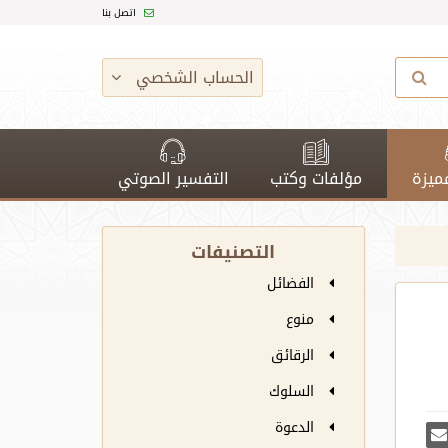
اتصل بنا
الحساب الشخصي
ميزة
مؤلفات وكتب
التفسير الصوتي
التصنيفات
الفضائل
منوع
الرقائق
السلوك
الدعوة
يدة
سبوك
أرسل بريدًا
رك على غوغل بلس