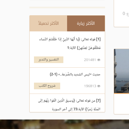
 0
الأكثر زيارة
الأكثر تحميلاً
[1] قوله تعالى: {يَا أَيُّهَا النَّبِيُّ إِذَا طَلَّقْتُمُ النِّسَاء
فَطَلِّقُوهُنَّ لِعِدَّتِهِنَّ} الآية:1
التفسير والتدبر
201481
حديث «ليس الشديد بالصُّرَعة..» (1-2)
شروح الكتب
196813
[7] من قوله تعالى: {وَسِيقَ الَّذِينَ اتَّقَوْا رَبَّهُمْ إِلَى
الْجَنَّةِ زُمَرًا} الآية:73 إلى آخر السورة
التفسير والتدبر
195969