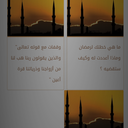
ما هي خطتك لرمضان
وقفات مع قوله تعالى"
وماذا أعددت له وكيف
والذين يقولون ربنا هب لنا
ستقضيه ؟
من أزواجنا وذرياتنا قرة
أعين "