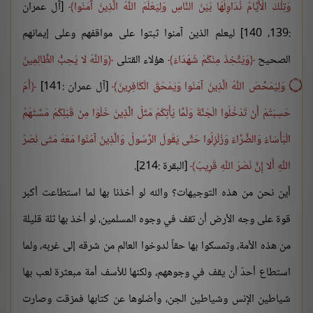
وَتِلْكَ الْأَيَّامُ نُدَاوِلُهَا بَيْنَ النَّاسِ وَلِيَعْلَمَ اللَّهُ الَّذِينَ آمَنُوا
[آل عمران
:139، 140] ليعلم الذين آمنوا ثبتوا على مواقفهم وعلى إيمانهم
الصحيح
وَيَتَّخِذَ مِنْكُمْ شُهَدَاءَ
هؤلاء القتلى
وَاللَّهُ لا يُحِبُّ الظَّالِمِينَ
۝
وَلِيُمَحِّصَ اللَّهُ الَّذِينَ آمَنُوا وَيَمْحَقَ الْكَافِرِينَ
[آل عمران :141]
أَمْ
حَسِبْتُمْ أَنْ تَدْخُلُوا الْجَنَّةَ وَلَمَّا يَأْتِكُمْ مَثَلُ الَّذِينَ خَلَوْا مِنْ قَبْلِكُمْ مَسَّتْهُمُ
الْبَأْسَاءُ وَالضَّرَّاءُ وَزُلْزِلُوا حَتَّى يَقُولَ الرَّسُولُ وَالَّذِينَ آمَنُوا مَعَهُ مَتَى نَصْرُ
اللَّهِ أَلا إِنَّ نَصْرَ اللَّهِ قَرِيبٌ
[البقرة :214].
أين نحن من هذه التوجيهات؟ والله لو أخذنا بها لما استطاعت أكبر
قوة على وجه الأرض أن تقف في وجوه المسلمين، لو أخذ بها ثلة قليلة
من هذه الأمة، وتمسكوا بها حقاً لدوخوا العالم من شرقه إلى غربه، ولما
استطاع أحدٌ أن يقف في وجوههم، ولكنها للأسف أمة مبعثرة لعب بها
شياطين الإنس وشياطين الجن، وأضلوها عن كتابها فمزقت وصارت