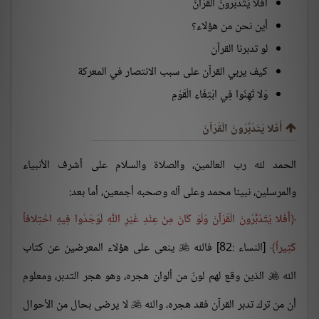
أَفَلا يَتَدَبَّرُونَ الْقُرْآنَ
أين نحن من هؤلاء؟
لو تدبرنا القرآن
كيف يربي القرآن على سبب الانتصار في المعركة
وَلا تَهِنُوا فِي ابْتِغَاءِ الْقَوْمِ
أَفَلا يَتَدَبَّرُونَ الْقُرْآنَ
الحمد لله رب العالمين، والصلاة والسلام على أشرف الأنبياء
والمرسلين، نبينا محمد وعلى آله وصحبه أجمعين، أما بعد:
أَفَلا يَتَدَبَّرُونَ الْقُرْآنَ وَلَوْ كَانَ مِنْ عِنْدِ غَيْرِ اللَّهِ لَوَجَدُوا فِيهِ اخْتِلافاً
كَثِيراً
[النساء :82] فالله
ينعى على هؤلاء المعرضين عن كتاب

الله
الذين وقع لهم لونٌ من ألوان هجره، وهو هجر التدبر، ومعلوم

أن من ترك تدبر القرآن فقد هجره، والله
لا يرضى بحال من الأحوال
