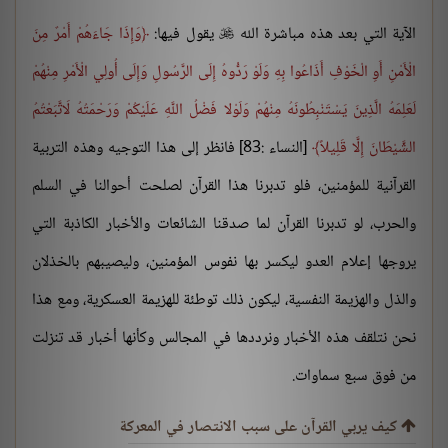
الآية التي بعد هذه مباشرة الله
يقول فيها:
وَإِذَا جَاءَهُمْ أَمْرٌ مِنَ

الْأَمْنِ أَوِ الْخَوْفِ أَذَاعُوا بِهِ وَلَوْ رَدُّوهُ إِلَى الرَّسُولِ وَإِلَى أُولِي الْأَمْرِ مِنْهُمْ
لَعَلِمَهُ الَّذِينَ يَسْتَنْبِطُونَهُ مِنْهُمْ وَلَوْلا فَضْلُ اللَّهِ عَلَيْكُمْ وَرَحْمَتُهُ لَاتَّبَعْتُمُ
الشَّيْطَانَ إِلَّا قَلِيلاً
[النساء :83] فانظر إلى هذا التوجيه وهذه التربية
القرآنية للمؤمنين، فلو تدبرنا هذا القرآن لصلحت أحوالنا في السلم
والحرب، لو تدبرنا القرآن لما صدقنا الشائعات والأخبار الكاذبة التي
يروجها إعلام العدو ليكسر بها نفوس المؤمنين، وليصيبهم بالخذلان
والذل والهزيمة النفسية، ليكون ذلك توطئة للهزيمة العسكرية، ومع هذا
نحن نتلقف هذه الأخبار ونرددها في المجالس وكأنها أخبار قد تنزلت
من فوق سبع سماوات.
كيف يربي القرآن على سبب الانتصار في المعركة