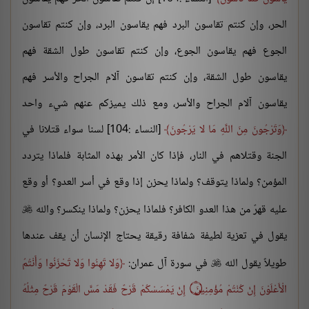
الحر، وإن كنتم تقاسون البرد فهم يقاسون البرد، وإن كنتم تقاسون
الجوع فهم يقاسون الجوع، وإن كنتم تقاسون طول الشقة فهم
يقاسون طول الشقة، وإن كنتم تقاسون آلام الجراح والأسر فهم
يقاسون آلام الجراح والأسر، ومع ذلك يميزكم عنهم شيء واحد
وَتَرْجُونَ مِنَ اللَّهِ مَا لا يَرْجُونَ
[النساء :104] لسنا سواء قتلانا في
الجنة وقتلاهم في النار، فإذا كان الأمر بهذه المثابة فلماذا يتردد
المؤمن؟ ولماذا يتوقف؟ ولماذا يحزن إذا وقع في أسر العدو؟ أو وقع
عليه قهرٌ من هذا العدو الكافر؟ فلماذا يحزن؟ ولماذا ينكسر؟ والله

يقول في تعزية لطيفة شفافة رقيقة يحتاج الإنسان أن يقف عندها
طويلاً يقول الله
في سورة آل عمران:
وَلا تَهِنُوا وَلا تَحْزَنُوا وَأَنْتُمُ

الْأَعْلَوْنَ إِنْ كُنْتُمْ مُؤْمِنِينَ
۝
إِنْ يَمْسَسْكُمْ قَرْحٌ فَقَدْ مَسَّ الْقَوْمَ قَرْحٌ مِثْلُهُ