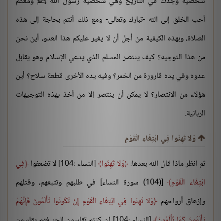
شخصية وجدت في التاريخ وهي شخصية رسول الله ﷺ ومعكم
أحب الخلق إلى الله -تبارك وتعالى- ومع ذلك أنتم بحاجة إلى هذه
الصلاة، وبهذه الكيفية من أجل أن لا يغير عليكم هذا العدو، أين نحن
من هذا التوجيه؟ كيف ينتصر المسلم الذي يدعي الإسلام وهو يقابل
عدوه وفي يده قارورة من الخمر؟ وفيه يده الأخرى قطعة سلاح؟ أين
هؤلاء من الانتصار؟ لا يمكن أن ينتصر إلا من أخذ بهذه التوجيهات
الربانية.
وَلا تَهِنُوا فِي ابْتِغَاءِ الْقَوْمِ
ثم انظر ماذا قال الله بعدها:
وَلا تَهِنُوا
[النساء :104] لا تضعفوا
فِي
ابْتِغَاء الْقَوْمِ
[(104) سورة النساء] في طلبهم وتتبعهم، وقتلهم
وإزهاق أرواحهم
وَلا تَهِنُوا فِي ابْتِغَاءِ الْقَوْمِ إِنْ تَكُونُوا تَأْلَمُونَ فَإِنَّهُمْ
يَأْلَمُونَ كَمَا تَأْلَمُونَ
[النساء :104] إن كنتم تقاسون الحر فهم يقاسون