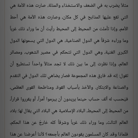
مثلاً يضرب به في الضعف والاستخذاء والمذلة، صارت هذه الأمة هي
التي تقع عليها المذابح في كل مكان، وصارت هذه الأمة هي أحط
الأمم، وإذا تأملت من المحيط إلى المحيط رأيت أن ما وراء ذلك غرباً
وما وراءه شرقاً هي الدول الصناعية، هي الدول التي يسمونها الدول
الكبرى الغنية، وهي الدول التي تتحكم في مصير الشعوب، ومصائر
العالم، وإذا نظرت إلى ما بين ذلك لا تجد مثالاً واحداً تستطيع أن
تقول: إنه قد فارق هذه المجموعة فصار يضاهي تلك الدول في التقدم
والصناعة والابتكار، والأخذ بأسباب القوة، ومناطحة القوى العظمى،
فيُحسب له ألف حساب حينما يريدون أن يبرموا أمراً، أو يقرروا قراراً،
من المحيط إلى المحيط، البلاد الإسلامية هي البلاد التي يقال لها: بلاد
العالم الثالث، وما وراء ذلك غرباً وشرقاً كله خارجٌ عن هذا الحكم،
فلماذا وقد كان المسلمون يقودون العالم بأجمعه؟ لأننا أعرضنا عن هذا