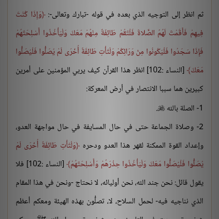
ثم انظر إلى التوجيه الذي بعده في قوله -تبارك وتعالى-:
وَإِذَا كُنْتَ
فِيهِمْ فَأَقَمْتَ لَهُمُ الصَّلاةَ فَلْتَقُمْ طَائِفَةٌ مِنْهُمْ مَعَكَ وَلْيَأْخُذُوا أَسْلِحَتَهُمْ
فَإِذَا سَجَدُوا فَلْيَكُونُوا مِنْ وَرَائِكُمْ وَلْتَأْتِ طَائِفَةٌ أُخْرَى لَمْ يُصَلُّوا فَلْيُصَلُّوا
مَعَكَ
[النساء :102] انظر هذا القرآن كيف يربي المؤمنين على أمرين
كبيرين هما سببا الانتصار في أرض المعركة:
1- الصلة بالله
.

2- وصلاة الجماعة حتى في حال المسايفة في حال مواجهة العدو،
وإعداد القوة الممكنة لقهر هذا العدو ودحره
وَلْتَأْتِ طَائِفَةٌ أُخْرَى لَمْ
يُصَلُّوا فَلْيُصَلُّوا مَعَكَ وَلْيَأْخُذُوا حِذْرَهُمْ وَأَسْلِحَتَهُمْ
[النساء :102] فلا
يقول قائل: نحن جند الله، نحن أوليائه، لا نحتاج -ونحن في هذا المقام
الذي نناجيه فيه- لحمل السلاح، لا، تصلُّون بهذه الهيئة ومعكم أعظم