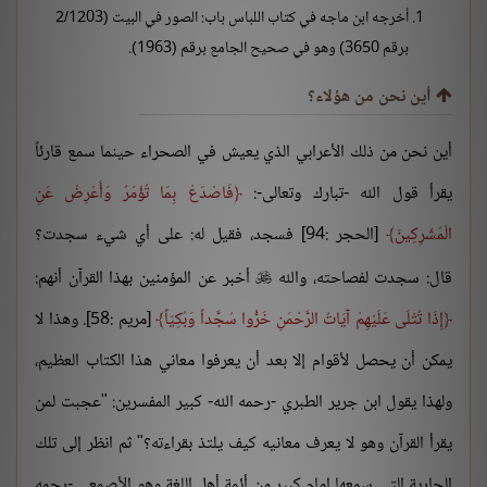
أخرجه ابن ماجه في كتاب اللباس باب: الصور في البيت (2/1203
برقم 3650) وهو في صحيح الجامع برقم (1963).
أين نحن من هؤلاء؟
أين نحن من ذلك الأعرابي الذي يعيش في الصحراء حينما سمع قارئاً
يقرأ قول الله -تبارك وتعالى-:
فَاصْدَعْ بِمَا تُؤْمَرُ وَأَعْرِضْ عَنِ
الْمُشْرِكِينَ
[الحجر :94] فسجد، فقيل له: على أي شيء سجدت؟
قال: سجدت لفصاحته، والله
أخبر عن المؤمنين بهذا القرآن أنهم:

إِذَا تُتْلَى عَلَيْهِمْ آيَاتُ الرَّحْمَنِ خَرُّوا سُجَّداً وَبُكِيّاً
[مريم :58]. وهذا لا
يمكن أن يحصل لأقوام إلا بعد أن يعرفوا معاني هذا الكتاب العظيم،
ولهذا يقول ابن جرير الطبري -رحمه الله- كبير المفسرين: "عجبت لمن
يقرأ القرآن وهو لا يعرف معانيه كيف يلتذ بقراءته؟" ثم انظر إلى تلك
الجارية التي سمعها إمام كبير من أئمة أهل اللغة وهو الأصمعي -رحمه