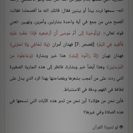
الله- سمعها تردد بيتاً أو بيتين فقال: قاتلكِ الله ما أفصحك! فقالت:
أفصح مني من جمع في آية واحدة بشارتين، وأمرين، ونهيين -تعني
قوله تعالى-:
وَأَوْحَيْنَا إِلَى أُمِّ مُوسَى أَنْ أَرْضِعِيهِ فَإِذَا خِفْتِ عَلَيْهِ
فَأَلْقِيهِ فِي الْيَمِّ
[لقصص :7] فهذان أمران
وَلا تَخَافِي وَلا تَحْزَنِي
فهذان نهيان
إِنَّا رَادُّوهُ إِلَيْكِ
هذا خبر وبشارة
وَجَاعِلُوهُ مِنَ
الْمُرْسَلِينَ
وهذا أيضاً خبر وبشارة، فانظر إلى هذه الجارية الصغيرة
التي ردت على من أعجب بشعرها وبفصاحتها بهذا الرد الذي يدل على
لطافة في الفهم، ودقة في الاستنباط.
فأين نحن من هؤلاء؟ أين نحن من تدبر هذه الآيات التي نسمعها في
هذه الصلاة وفي غيرها؟
لو تدبرنا القرآن