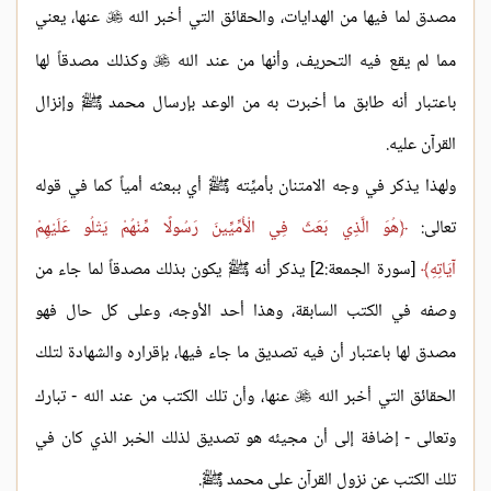
مصدق لما فيها من الهدايات، والحقائق التي أخبر الله
عنها، يعني

مما لم يقع فيه التحريف، وأنها من عند الله
وكذلك مصدقاً لها

باعتبار أنه طابق ما أخبرت به من الوعد بإرسال محمد ﷺ وإنزال
القرآن عليه.
ولهذا يذكر في وجه الامتنان بأميِّته ﷺ أي ببعثه أمياً كما في قوله
تعالى:
هُوَ الَّذِي بَعَثَ فِي الْأُمِّيِّينَ رَسُولًا مِّنْهُمْ يَتْلُو عَلَيْهِمْ
آيَاتِهِ
[سورة الجمعة:2] يذكر أنه ﷺ يكون بذلك مصدقاً لما جاء من
وصفه في الكتب السابقة، وهذا أحد الأوجه، وعلى كل حال فهو
مصدق لها باعتبار أن فيه تصديق ما جاء فيها، بإقراره والشهادة لتلك
الحقائق التي أخبر الله
عنها، وأن تلك الكتب من عند الله - تبارك

وتعالى - إضافة إلى أن مجيئه هو تصديق لذلك الخبر الذي كان في
تلك الكتب عن نزول القرآن على محمد ﷺ.