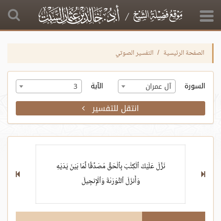
الصفحة الرئيسية
التفسير الصوتي
السورة
الآية
آل عمران
3
انتقل للتفسير
نَزَّلَ عَلَيْكَ ٱلْكِتَٰبَ بِٱلْحَقِّ مُصَدِّقًا لِّمَا بَيْنَ يَدَيْهِ
وَأَنزَلَ ٱلتَّوْرَىٰةَ وَٱلْإِنجِيلَ