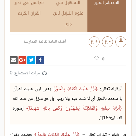
المصباح المنير
التسهيل في
مجالس في تدبر
علوم التنزيل لابن
القرآن الكريم
جزي
- ع
+ ع
أضف المادة لقائمة المدارسة
انشر تغريدة
شارك على فيسبوك
أرسل بر
شارك على غو
0
مرات الإستماع: 0
"وقوله تعالى:
نَزَّلَ عَلَيْكَ الْكِتَابَ بِالْحَقِّ
يعني نزل عليك القرآن
يا محمد بالحق أي لا شك فيه ولا ريب، بل هو منزل من عند الله
أَنزَلَهُ بِعِلْمِهِ وَالْمَلآئِكَةُ يَشْهَدُونَ وَكَفَى بِاللّهِ شَهِيدًا
[سورة
النساء:166]".
في قوله - تبارك، تعالى -:
نَزَّلَ عَلَيْكَ الْكِتَابَ بِالْحَقِّ
بعضهم يقول: