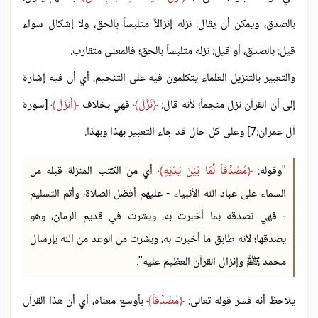
بالصدق، ويمكن أن يقال: نزله إنزالاً متلبساً بالحق، ولا إشكال سواء
قيل: بالصدق، أو قيل: نزله متلبساً بالحق؛ فالمعنى متقارب.
والتعبير بالتنزيل العلماء يتكلمون فيه على التنجيم، أي أن فيه إشارة
إلى أن القرآن نزل منجماً؛ لأنه قال:
نَزَّلَ
فهي بخلاف
أَنزَلَ
[سورة
آل عمران:7] وعلى كل حال قد جاء التعبير بهذا وبهذا.
"وقوله:
مُصَدِّقاً لِّمَا بَيْنَ يَدَيْهِ
أي من الكتب المنزلة قبله من
السماء على عباد الله الأنبياء - عليهم أفضل الصلاة، وأتم التسليم
- فهي تصدقه بما أخبرت به، وبشرت في قديم الزمان، وهو
يصدقها؛ لأنه طابق ما أخبرت به، وبشرت من الوعد من الله بإرسال
محمد ﷺ وإنزال القرآن العظيم عليه".
يلاحظ أنه فسر قوله تعالى:
مُصَدِّقاً
بأوسع معناه، أي أن هذا القرآن