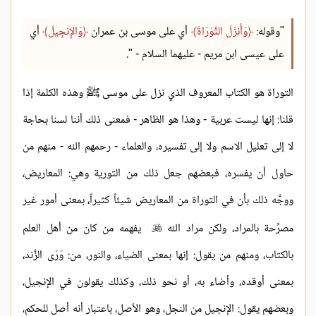
"وقوله:
وَأَنزَلَ التَّوْرَاةَ
أي على موسى بن عمران
وَالإِنجِيلَ
أي
على عيسى ابن مريم - عليهما السلام - ".
التوراة هو الكتاب المعروف الذي نزل على موسى ﷺ وهذه الكلمة إذا
قلنا: إنها ليست عربية - وهذا هو الظاهر - فمعنى ذلك أننا لسنا بحاجة
لا إلى تعليل الاسم ولا إلى تفسيره، والعلماء - رحمهم الله - منهم من
حاول أن يفسره، فبعضهم جعل ذلك من التورية وهي: المعاريض،
ووجَّه ذلك بأن في التوراة من المعاريض شيئاً كثيراً، بمعنى أمور غير
مصرِّحة بالمراد، ولكن مراد الله
يفهمه من كان من أهل العلم

بالكتاب، ومنهم من يقول: إنها بمعنى الضياء، والنور، من: وَرَى الزَّند،
بمعنى أوقده، وأضاء به، أو نحو ذلك، وكذلك يقولون في الإنجيل،
وبعضهم يقول: الإنجيل من النجل، وهو الأصل، باعتبار أنه أصل للحكم،