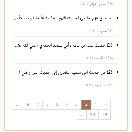
١٧ / جمادى الأولى / ١٤٣٣
تصحيح فهم خاطئ لحديث اللهم أعط منفقاً خلفا وممسكاً تلفاً
١٣ / محرّم / ١٤٣٣
(3) حديث عقبة بن عامر وأبي سعيد الخدري رضي الله عنهم
١٨ / ذو الحجة / ١٤٣١
(2) من حديث أبي سعيد الخدري إلى حديث أنس رضي الله عنهم
١٤ / ذو الحجة / ١٤٣١
...
8
7
6
5
4
3
2
1
«
»
90
89