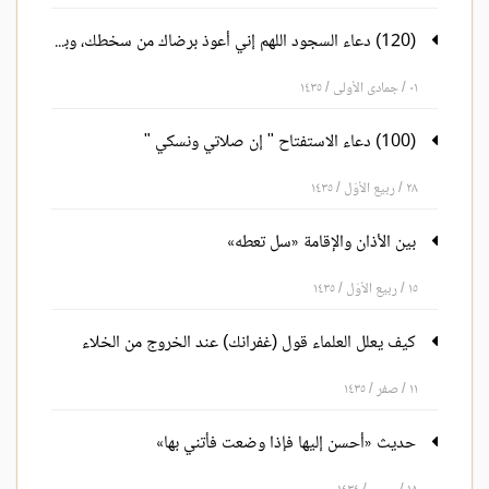
(120) دعاء السجود اللهم إني أعوذ برضاك من سخطك، وبمعافاتك من عقوبتك
٠١ / جمادى الأولى / ١٤٣٥
(100) دعاء الاستفتاح " إن صلاتي ونسكي "‏
٢٨ / ربيع الأوّل / ١٤٣٥
بين الأذان والإقامة «سل تعطه»
١٥ / ربيع الأوّل / ١٤٣٥
كيف يعلل العلماء قول (غفرانك) عند الخروج من الخلاء
١١ / صفر / ١٤٣٥
حديث «أحسن إليها فإذا وضعت فأتني بها»