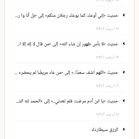
١٨ / رجب / ١٤٣٤
حديث «إني أوعك كما يوعك رجلان منكم» إلى «بل أنا وا رأساه!»
١٨ / رجب / ١٤٣٤
حديث «لا بأس طهور إن شاء الله» إلى «من قال لا إله إلا الله والله أكبر..»
١٧ / رجب / ١٤٣٤
حديث «اللهم اشف سعدًا..» إلى «من عاد مريضًا لم يحضره أجله..»
١٦ / رجب / ١٤٣٤
حديث «يا ابن آدم مرضت فلم تعدني..» إلى «الحمد لله الذي أنقذه من النار»
١٥ / رجب / ١٤٣٤
الرزق سيطاردك