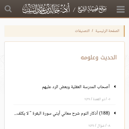
الصفحة الرئيسية
التصنيفات
الحديث وعلومه
أصحاب المدرسة العقلية وبعض الرد عليهم
٠٥ / ذو القعدة / ١٤٣٥
(188) أذكار النوم شرح معاني آيتي سورة البقرة " لا يكلف الله نفسا إلا وسعها..."
٠٨ / شوّال / ١٤٣٥