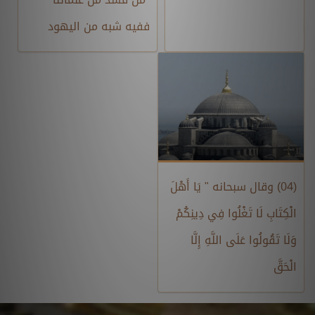
ففيه شبه من اليهود
(04) وقال سبحانه " يَا أَهْلَ
الْكِتَابِ لَا تَغْلُوا فِي دِينِكُمْ
وَلَا تَقُولُوا عَلَى اللَّهِ إِلَّا
الْحَقَّ