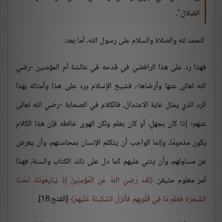
الضلال".
الحمد لله والصلاة والسلام على رسول الله، أما بعد:
فهذا رد على هذا الرافضي في قدحه في عائشة أم المؤمنين -رضي
الله تعالى عنها وأرضاها-، فشيخ الإسلام يرد على هذا وأمثاله بهذا
الرد الذي يمثل غاية الاعتدال، فالكلام في الصحابة -رضي الله تعالى
عنهم- إذا كان بجهلٍ، أو كان بعلم ولكن الهوى خالطه فإن هذا الكلام
يكون مذمومًا، وإنما الواجب أن يتكلم الإنسان بمحاسنهم، وأن يعرض
عن مساوئهم، وأن يثني عليهم كما دل على ذلك الكتاب والسنة، فهذا
أمر معلوم متيقن
لَقَدْ رَضِيَ اللهُ عَنِ الْمُؤْمِنِينَ إِذْ يُبَايِعُونَكَ تَحْتَ
الشَّجَرَةِ فَعَلِمَ مَا فِي قُلُوبِهِمْ فَأَنْزَلَ السَّكِينَةَ عَلَيْهِمْ
[الفتح:18].