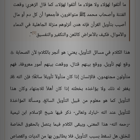
ما أتلفوا لهؤلاء ولا هؤلاء ما أتلفوا لهؤلاء، كما قال الزهري: وقعت
الفتنة وأصحاب محمد ﷺ متوافرون، فأجمعوا أن كل دم أو مال
أصيب بتأويل القرآن فإنه هدر، أنزلوهم منزلة الجاهلية في الدماء
[9]
والأموال، فكيف بالأعراض كاللعن والتكفير والتفسيق
".
هذا الكلام في مسائل التأويل، يعني: هو أنجر بالكلام؛ لأن الصحابة

وقع لهم تأويل، ووقع بينهم قتال، ووقعت بينهم أمور معروفة، فهم
متأولون مجتهدون، فالإنسان إذا كان متأولاً تأويلاً سائغًا؛ فإن الله

يغفر له ذلك ولا يؤاخذه بخطئه إذا كان أهلاً للاجتهاد وكان هذا
التأويل كما هو معلوم من قبيل التأويل السائغ، ومسألة المؤاخذة
للتأويل عند الله -تبارك وتعالى- ذكر فيها شيخ الإسلام ابن تيمية
-رحمه الله- هذا المعنى، ويبقى الكلام فيما يتصل بالحقوق الخاصة
للخلق، هل تسقط بسبب التأويل، فلا يطالبون بها من الديات والقصاص