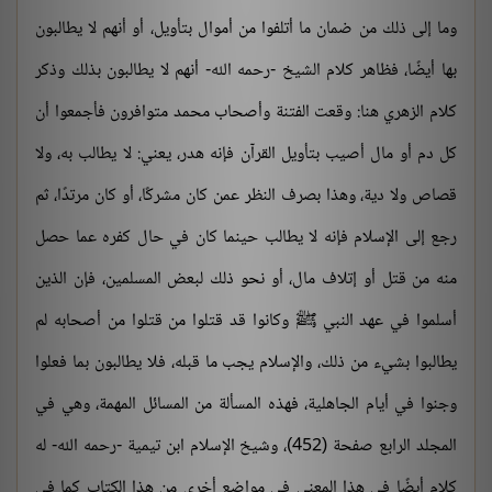
وما إلى ذلك من ضمان ما أتلفوا من أموال بتأويل، أو أنهم لا يطالبون
بها أيضًا، فظاهر كلام الشيخ -رحمه الله- أنهم لا يطالبون بذلك وذكر
كلام الزهري هنا: وقعت الفتنة وأصحاب محمد متوافرون فأجمعوا أن
كل دم أو مال أصيب بتأويل القرآن فإنه هدر، يعني: لا يطالب به، ولا
قصاص ولا دية، وهذا بصرف النظر عمن كان مشركًا، أو كان مرتدًا، ثم
رجع إلى الإسلام فإنه لا يطالب حينما كان في حال كفره عما حصل
منه من قتل أو إتلاف مال، أو نحو ذلك لبعض المسلمين، فإن الذين
أسلموا في عهد النبي ﷺ وكانوا قد قتلوا من قتلوا من أصحابه لم
يطالبوا بشيء من ذلك، والإسلام يجب ما قبله، فلا يطالبون بما فعلوا
وجنوا في أيام الجاهلية، فهذه المسألة من المسائل المهمة، وهي في
المجلد الرابع صفحة (452)، وشيخ الإسلام ابن تيمية -رحمه الله- له
كلام أيضًا في هذا المعنى في مواضع أخرى من هذا الكتاب كما في