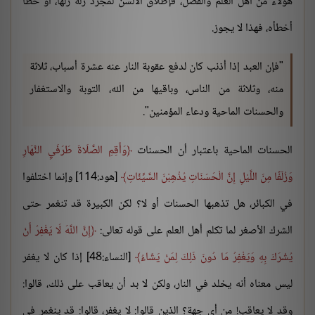
هؤلاء من أهل العلم والفضل، فإطلاق الألسن لمجرد زلة زلها، أو خطأ
أخطأه، فهذا لا يجوز.
"فإن العبد إذا أذنب كان لدفع عقوبة النار عنه عشرة أسباب، ثلاثة
منه، وثلاثة من الناس، وباقيها من الله، التوبة والاستغفار
والحسنات الماحية ودعاء المؤمنين".
الحسنات الماحية باعتبار أن الحسنات
وَأَقِمِ الصَّلَاةَ طَرَفَيِ النَّهَارِ
وَزُلَفًا مِنَ اللَّيْلِ إِنَّ الْحَسَنَاتِ يُذْهِبْنَ السَّيِّئَاتِ
[هود:114] وإنما اختلفوا
في الكبائر، هل تذهبها الحسنات أو لا؟ لكن الكبيرة قد تنغمر حتى
الشرك الأصغر لما تكلم أهل العلم على قوله تعالى:
إِنَّ اللَّهَ لَا يَغْفِرُ أَنْ
يُشْرَكَ بِهِ وَيَغْفِرُ مَا دُونَ ذَلِكَ لِمَنْ يَشَاءُ
[النساء:48] إذا كان لا يغفر
ليس معناه أنه يخلد في النار، ولكن لا بد أن يعاقب على ذلك، قالوا:
وقد لا يعاقب! من أي جهة؟ الذين قالوا: لا يغفر، قالوا: قد ينغمر في