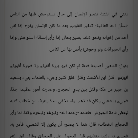
يعني في الفتنة يصير الإنسان إلى حال يستوحش فيها من الناس
-نسأل الله العافية- تتغير القلوب، بعد ما كان الإنسان يفرح إذا لقي
أحد من إخوانه ونحو ذلك، يصير بحال إذا رأى إنسانًا؛ استوحش وإذا
رأى الحيوانات ولو وحوش؛ يأنس بها عن الناس.
يقول: الشعبي أصابتنا فتنة لم نكن فيها بررة أتقياء، ولا فجرة أقوياء،
انهزموا، قتل ابن الأشعث وقتل خلق كثير وجيء بالعلماء، جيء بسعيد
بن جبير من مكة وقتل بين يدي الحجاج، وصارت أمور عظيمة جدًا،
فجيء بالشعبي وكان قد ذهب واستخفى مدة وعرف من خطاب كتبه
لبعض قادة الجيوش، فلعلمه -رحمه الله- ونبوغه وتبحره وكذا، لما رأى
الحجاج الخطاب؛ قال: هذا لا يصلح أن يكون إلا الشعبي، فأمر به،
فجيء به ولقيه بعضهم قبل الدخول على الحجاج، وقال: اتقِ الله،