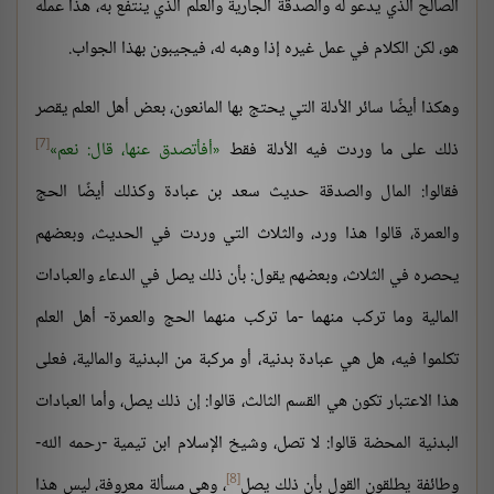
الصالح الذي يدعو له والصدقة الجارية والعلم الذي ينتفع به، هذا عمله
هو، لكن الكلام في عمل غيره إذا وهبه له، فيجيبون بهذا الجواب.
وهكذا أيضًا سائر الأدلة التي يحتج بها المانعون، بعض أهل العلم يقصر
[7]
ذلك على ما وردت فيه الأدلة فقط
أفأتصدق عنها، قال: نعم
فقالوا: المال والصدقة حديث سعد بن عبادة وكذلك أيضًا الحج
والعمرة، قالوا هذا ورد، والثلاث التي وردت في الحديث، وبعضهم
يحصره في الثلاث، وبعضهم يقول: بأن ذلك يصل في الدعاء والعبادات
المالية وما تركب منهما -ما تركب منهما الحج والعمرة- أهل العلم
تكلموا فيه، هل هي عبادة بدنية، أو مركبة من البدنية والمالية، فعلى
هذا الاعتبار تكون هي القسم الثالث، قالوا: إن ذلك يصل، وأما العبادات
البدنية المحضة قالوا: لا تصل، وشيخ الإسلام ابن تيمية -رحمه الله-
[8]
وطائفة يطلقون القول بأن ذلك يصل
، وهي مسألة معروفة، ليس هذا