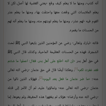
أنه كذب-، ومنها ما لا يعلم كيف وقع -يعني القضية لها أصل، لكن لا
يعلم الملابسات التي وقعت معها واحتفّت بها-، ومنها ما يعلم عذر
القوم فيه -لهم عذر-، ومنها ما يعلم توبتهم منه، ومنها ما يعلم أنه لهم
من الحسنات ما يغمره.
فالله -تبارك وتعالى- رضي عن المؤمنين الذين بايعوا النبي ﷺ تحت
الشجرة، فهذه من الحسنات العظيمة الماحية، وكذلك قال النبي ﷺ
في حق أهل بدر
إن الله اطلع على أهل بدر، فقال: اعملوا ما شئتم
[1]
فقد غفرت لكم
، وهكذا أيضًا قال في حق عثمان -رضي الله تعالى
[2]
عنه-:
ما ضر عثمان ما فعل بعد اليوم
، فهؤلاء الذين نالوا من
عثمان -رضي الله تعالى عنه- وتمالؤوا عليه، ثم آل الأمر إلى قتله
-رضي الله عنه وأرضاه- هؤلاء لم يفقهوا هذه الحقيقة، ولم يعوها، إما