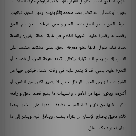
عنهم- أو فرج أصيب بتأويل القرآن؛ فإنه هدر، أنزلوهم منزلة الجاهلية"
يقول: "وذلك أن الله تعالى بعث محمد ﷺ بالهدى ودين الحق، فبالهدى
يعرف الحق وبدين الحق يقصد الخير ويعمل به، فلا بد من علم بالحق
وقصد له وقدرة عليه -انتبهوا الكلام في غاية الدقة- يقول: والفتنة
تضاد ذلك، يقول: فإنها تمنع معرفة الحق، يبقى مشتبها ملتبسا على
الناس، إلا من رحم الله -تبارك وتعالى- تمنع معرفة الحق، أو قصده، أو
القدرة عليه، يعني: قد لا يقدر عليه في وقت الفتنة، فيكون فيها من
الشبهات ما يلبس الحق بالباطل حتى لا يتميز لكثير من الناس، أو
أكثرهم ويكون فيها من الأهواء والشبهات ما يمنع قصد الحق وإرادته
ويكون فيها من ظهور قوة الشر ما يضعف القدرة على الخير" وهذا
كلام دقيق يحتاج الإنسان أن يقرأه بنفسه، ويتأمل فيه، وينظر إلى ما
وراء الحروف كما يقال.