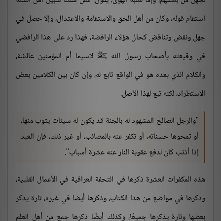
لجهل من بعضهم، وإما لغلبة الهوى، يقول: فمن سلك سبيل أهل السنة
استقام قوله، وكان من أهل الحق والاستقامة والاعتدال، وإلا حصل في
جهل ونقض وتناقض كحال هؤلاء الرافضة، فهذا رد على هذا الرافضي
في وقيعته بأصحاب رسول الله ﷺ لاسيما أم المؤمنين عائشة،
والكلام الذي بعده هو في الواقع تابع له، وإن كان بين الكلامين بعض
الاستطراد، لكنه تبع لهذا الأصل.
"والرجل الصالح المشهود له بالجنة قد يكون له سيئات يتوب منها،
أو تمحوها حسناته، أو تكفر عنه بالمصائب، أو غير ذلك، فإن العبد
إذا أذنب كان لدفع عقوبة النار عنه عشرة أسباب".
هذه المكفرات العشرة ذكرها في التحفة العراقية في الأعمال القلبية،
وذكرها في مواضع من هذا الكتاب، وذكرها أيضا في غيره، تارة يذكر
بعضها وتارة يذكرها جميعًا، وكذلك أيضًا ذكرها جمع من أهل العلم