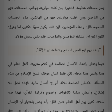
بحر حسنات عظيمة، فالعبرة بمن ثقلت موازينه بجانب الحسنات، فهو
من الناجين ومن خفت موازينه، فهو من الهالكين، هذه الحسنات
الماحية، قال: ودعاء المؤمنين، فإن ذلك يكون سببًا لتكفير، لما يقول:
اللهم اغفر له، استغفر للمؤمنين والمؤمنات، فقد يقبل لبعض هؤلاء.
"وإهدائهم لهم العمل الصالح وشفاعة نبينا ﷺ".
فيما يتعلق بإهداء الأعمال الصالحة في كلام معروف لأهل العلم في
هذا وليس هذا محله، لكن فقط لبيان موقف شيخ الإسلام من هذه
المسألة، الأعمال الصالحة ثلاثة أنواع: أعمال مالية؛ فهذه تصل بلا
إشكال، وأعمال بدنية كالطواف والصوم وقراءة القرآن؛ فهذا فيه
خلاف كثير بين أهل العلم، فمن قائل: بأنه يصل باعتبار أن الإنسان
أهدى ثواب العمل، ولا إشكال في هذا، وأن المرأة التي سألت النبي ﷺ