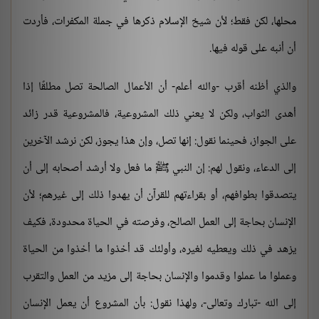
محلها، لكن فقط؛ لأن شيخ الإسلام ذكرها في جملة المكفرات، فأردت
أن أنبه على قوله فيها.
والذي أظنه أقرب -والله أعلم- أن الأعمال الصالحة تصل مطلقًا إذا
أهدى الثواب، ولكن لا يعني ذلك المشروعية، فالمشروعية قدر زائد
على الجواز، فحينما نقول: إنها تصل، وإن هذا يجوز، لكن نرشد الآخرين
إلى الدعاء، ونقول لهم: إن النبي ﷺ ما فعل ولا أرشد أصحابه إلى أن
يتصدقوا بطوافهم، أو بقراءتهم للقرآن أن يهدوا ذلك إلى غيرهم؛ لأن
الإنسان بحاجة إلى العمل الصالح، وفرصته في الحياة محدودة، فكيف
يزهد في ذلك ويعطيه لغيره، وأولئك قد أخذوا ما أخذوا من الحياة
وعملوا ما عملوا وقدموا والإنسان بحاجة إلى مزيد من العمل والتقرب
إلى الله -تبارك وتعالى-، ولهذا نقول: بأن المشروع أن يعمل الإنسان