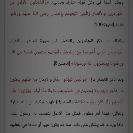
وهكذا أيضًا في مثل قوله -تبارك وتعالى-:
وَالسَّابِقُونَ الْأَوَّلُونَ مِنَ
الْمُهَاجِرِينَ وَالْأَنْصَارِ وَالَّذِينَ اتَّبَعُوهُمْ بِإِحْسَانٍ رَضِيَ اللَّهُ عَنْهُمْ وَرَضُوا
عَنْهُ
[التوبة:100].
وكذلك لما ذكر المهاجرين والأنصار في سورة الحشر:
لِلْفُقَرَاءِ
الْمُهَاجِرِينَ الَّذِينَ أُخْرِجُوا مِنْ دِيَارِهِمْ وَأَمْوَالِهِمْ يَبْتَغُونَ فَضْلاً مِنَ اللَّهِ
وَرِضْوَانًا وَيَنْصُرُونَ اللَّهَ وَرَسُولَهُ
[الحشر:8].
ولما ذكر الأنصار قال:
وَالَّذِينَ تَبَوَّءُوا الدَّارَ وَالْإِيمَانَ مِنْ قَبْلِهِمْ يُحِبُّونَ
مَنْ هَاجَرَ إِلَيْهِمْ وَلَا يَجِدُونَ فِي صُدُورِهِمْ حَاجَةً مِمَّا أُوتُوا وَيُؤْثِرُونَ عَلَى
أَنْفُسِهِمْ وَلَوْ كَانَ بِهِمْ خَصَاصَةٌ
[الحشر:9] فهذه تزكية من الله -تبارك
وتعالى- فهذا أمر معلوم، فمثل هذا الأصل يتمسك به، ويعول عليه،
فإذا ورد ما قد يشكل على ذلك، مما قد يكون عيبا أو قدحا في بعضهم