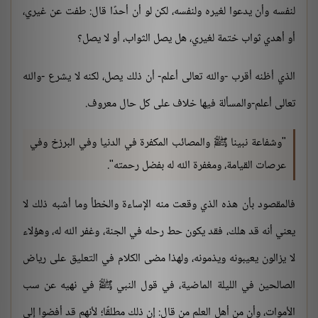
لنفسه وأن يدعوا لغيره ولنفسه، لكن لو أن أحدًا قال: طفت عن غيري،
أو أهدي ثواب ختمة لغيري، هل يصل الثواب، أو لا يصل؟
الذي أظنه أقرب -والله تعالى أعلم- أن ذلك يصل، لكنه لا يشرع -والله
تعالى أعلم-والمسألة فيها خلاف على كل حال معروف.
"وشفاعة نبينا ﷺ والمصائب المكفرة في الدنيا وفي البرزخ وفي
عرصات القيامة، ومغفرة الله له بفضل رحمته".
فالمقصود بأن هذه الذي وقعت منه الإساءة والخطأ وما أشبه ذلك لا
يعني أنه قد هلك، فقد يكون حط رحله في الجنة، وغفر الله له، وهؤلاء
لا يزالون يعيبونه ويذمونه، ولهذا مضى الكلام في التعليق على رياض
الصالحين في الليلة الماضية، في قول النبي ﷺ في نهيه عن سب
الأموات، وأن من أهل العلم من قال: إن ذلك مطلقًا؛ لأنهم قد أفضوا إلى