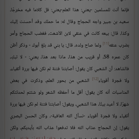
فإنما أنت للمسلمين -يعني: هذا العلم-يعني: قل كلاما فيه مخرجًا،
سعيد بن جبير واجه الحجاج وقال له: ما حملك وقد أحسنت إليك
وكذا، قال: بيعه كانت في عنقي لابن الأشعث، فغضب الحجاج وأمر
[11]
بضرب عنقه
ولما صاح ولده، قال: يا بني قد بلغ أبوك - وذكر أظن
كان عمره 58، أو قريب من هذا، ماذا بعد هذا، يعني: - لا تبكِ،
فالشاهد: أن الشعبي كان يقول: أصابتنا فتنة لم نكن فيها بررة أتقياء،
[12]
ولا فجرة أقوياء
الشعبي من بحور العلم، وذكرت في بعض
المناسبات أنه كان يقول: أقل ما أحفظه الشعر ولو شئتم لحدثتكم
شهرًا، لا أعيد بيتًا، هذا الشعبي، ويقول: أصابتنا فتنة لم نكن فيها بررة
أتقياء ولا فجرة أقوياء -نسأل الله العافية-، وكان الحسن البصري
يقول: إن الحجاج عذاب الله فلا تدفعوا عذاب الله بأيديكم، ولكن