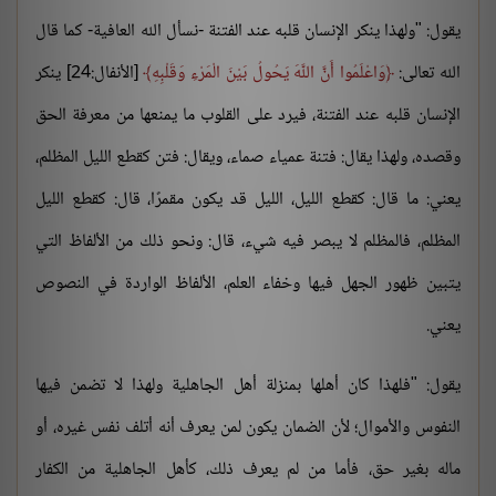
يقول: "ولهذا ينكر الإنسان قلبه عند الفتنة -نسأل الله العافية- كما قال
الله تعالى:
وَاعْلَمُوا أَنَّ اللَّهَ يَحُولُ بَيْنَ الْمَرْءِ وَقَلْبِهِ
[الأنفال:24] ينكر
الإنسان قلبه عند الفتنة، فيرد على القلوب ما يمنعها من معرفة الحق
وقصده، ولهذا يقال: فتنة عمياء صماء، ويقال: فتن كقطع الليل المظلم،
يعني: ما قال: كقطع الليل، الليل قد يكون مقمرًا، قال: كقطع الليل
المظلم، فالمظلم لا يبصر فيه شيء، قال: ونحو ذلك من الألفاظ التي
يتبين ظهور الجهل فيها وخفاء العلم، الألفاظ الواردة في النصوص
يعني.
يقول: "فلهذا كان أهلها بمنزلة أهل الجاهلية ولهذا لا تضمن فيها
النفوس والأموال؛ لأن الضمان يكون لمن يعرف أنه أتلف نفس غيره، أو
ماله بغير حق، فأما من لم يعرف ذلك، كأهل الجاهلية من الكفار