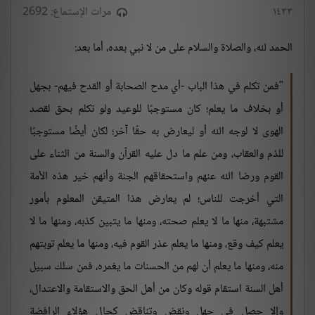
١٤٣٣
مرات الإستماع: 2692
الحمد لله، والصلاة والسلام على من لا نبي بعده، أما بعد:
"فمن تكلم في هذا الباب -أي مدح الصحابة أو القدح فيهم- بجهل
أو بخلاف ما يعلم؛ كان مستوجبًا للوعيد ولو تكلم بحق لقصد
الهوى لا لوجه الله أو ليعارض به حقًا آخر؛ لكان أيضًا مستوجبًا
للذم والعقاب، ومن علم ما دل عليه القرآن والسنة من الثناء على
القوم ورضا الله عنهم واستحقاقهم الجنة وأنهم خير هذه الأمة
التي أخرجت للناس؛ لم يعارض هذا المتيقن المعلوم بأمور
مشتبهة، منها ما لا يعلم صحته، ومنها ما يتبين كذبه، ومنها ما لا
يعلم كيف وقع، ومنها ما يعلم عذر القوم فيه، ومنها ما يعلم توبتهم
منه، ومنها ما يعلم أن لهم من الحسنات ما يغمره، فمن سلك سبيل
أهل السنة استقام قوله وكان من أهل الحق والاستقامة والاعتدال،
وإلا حصل في جهل ونقض وتناقض كحال هؤلاء الرافضة