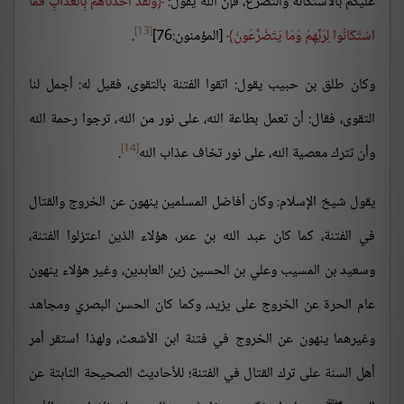
عليكم بالاستكانة والتضرع، فإن الله يقول:
وَلَقَدْ أَخَذْنَاهُمْ بِالْعَذَابِ فَمَا
[13]
اسْتَكَانُوا لِرَبِّهِمْ وَمَا يَتَضَرَّعُونَ
[المؤمنون:76]
.
وكان طلق بن حبيب يقول: اتقوا الفتنة بالتقوى، فقيل له: أجمل لنا
التقوى، فقال: أن تعمل بطاعة الله، على نور من الله، ترجوا رحمة الله
[14]
وأن تترك معصية الله، على نور تخاف عذاب الله
.
يقول شيخ الإسلام: وكان أفاضل المسلمين ينهون عن الخروج والقتال
في الفتنة، كما كان عبد الله بن عمر، هؤلاء الذين اعتزلوا الفتنة،
وسعيد بن المسيب وعلي بن الحسين زين العابدين، وغير هؤلاء ينهون
عام الحرة عن الخروج على يزيد، وكما كان الحسن البصري ومجاهد
وغيرهما ينهون عن الخروج في فتنة ابن الأشعث، ولهذا استقر أمر
أهل السنة على ترك القتال في الفتنة؛ للأحاديث الصحيحة الثابتة عن