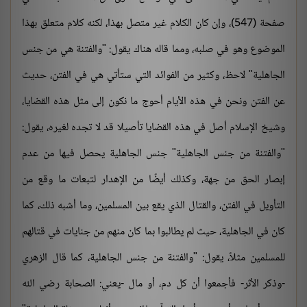
صفحة (547)، وإن كان الكلام غير متصل بهذا، لكنه كلام متعلق بهذا
الموضوع وهو في صلبه، ومما قاله هناك يقول: "والفتنة هي من جنس
الجاهلية" لاحظ، وكثير من الفوائد التي ستأتي هي في الفتن، حديث
عن الفتن ونحن في هذه الأيام أحوج ما نكون إلى مثل هذه القضايا،
وشيخ الإسلام أصل في هذه القضايا تأصيلا قد لا تجده لغيره، يقول:
"والفتنة من جنس الجاهلية" جنس الجاهلية يحصل فيها من عدم
إبصار الحق من جهة، وكذلك أيضًا من الإهدار لتبعات ما وقع من
التأويل في الفتن، والقتال الذي يقع بين المسلمين، وما أشبه ذلك، كما
كان في الجاهلية، حيث لم يطالبوا بما كان منهم من جنايات في قتالهم
للمسلمين مثلاً، يقول: "والفتنة من جنس الجاهلية، كما قال الزهري
-وذكر الأثر- فأجمعوا أن كل دم، أو مال -يعني: الصحابة رضي الله