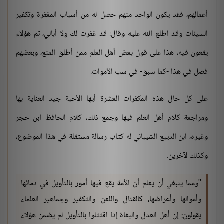
أعمالهم، فقد يكون الواحد منهم حصل له من أسباب المغفرة وتكفير
السيئات وقد اطلع الله عليه وقال: قد غفرت لك ولا أبالي، ثم هؤلاء
يقعون فيه، هذا على قول بعض أهل العلم ممن أطلق المنع، وبعضهم
فصل في هذا -كما سبق- في سب الأموات.
على كل حال هذه المكفرات العشرة أيها الأحبة جيد العناية بها
ومراجعة كلام أهل العلم فيها وجمع ذلك، كلام الحافظ ابن حجر
وغيره، ابن الديبع الشيباني له كتاب رسالة مستقلة في هذا الموضوع،
وكذلك لآخرين.
"ومما ينبغي أن يعلم أن الأمة يقع فيها أمور بالتأويل في دمائها
وأموالها وأعراضها، كالقتال واللعن والتكفير وجماهير العلماء
يقولون: إن أهل العدل والبغاة إذا اقتتلوا بالتأويل لم يضمن هؤلاء