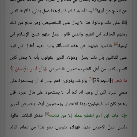
[3]
عن الحج عن أبيها
وما أشبه ذلك، قالوا: هذا عمل بدني، فأقرها النبي
ﷺ على ذلك وقالوا: هذا لا يدل على التخصيص، ومن مانع من ذلك
ومنهم الحافظ ابن القيم، والذين قالوا: يصل منهم شيخ الإسلام ابن
[4]
تيمية
فافترق قولهما في هذه المسألة، وابن القيم أطال في الرد
على القائلين بأن ذلك يصل، وهؤلاء الذين يقولون: بأنه لا يصل كابن
القيم وكثير من أهل العلم يحتجون بالنصوص
وَأَنْ لَيْسَ لِلْإِنْسَانِ إِلَّا
[5]
مَا سَعَى
[النجم:39]
وأولئك يقولون: نعم ليس له أن يستحوذ على
سعي غيره، لكن إن وهبه له، كما أنه لا يستحوذ على مال غيره، فإن
وهبه؛ كان له، فيقولون: بهذا الاعتبار، ويحتجون أيضا بنصوص أخرى
[6]
إذا مات ابن آدم انقطع عمله إلا من ثلاث
فذكر الثلاث، قالوا:
وليس عمل الآخرين منها، فهؤلاء يقولون: نعم هذا من عمله، الولد