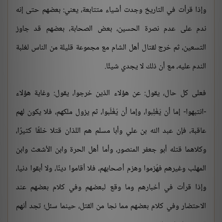
وإذا قرأت في التاريخ وجدت أشياء متتابعة، يعني: بعضهم حتى إنه
ندم على عدم نصرة الحسين، بعض الصحابة، بعضهم قد جاوز
التسعين، ثم خرج لقتال أهل الشام مع مجموعة قليلة من الناس لغلبة
الندم عليه، مع أن ذلك لا يجدي شيئًا.
فعلى كل حال، يقول: عن هؤلاء الذين خرجوا، يقول: وغاية هؤلاء
-انتبهوا- إما أن يَغْلِبوا، وإما أن يُغْلَبوا، ثم يزول ملكهم، فلا يكون لهم
عاقبة، فإن عبد الله بن علي وأبا مسلم هم اللذان قتلا خلقًا كثيرًا،
وكلاهما قتله أبو جعفر المنصور، وأما أهل الحرة وابن الأشعث وابن
المهلب وغيرهم فهُزموا وهزم أصحابهم، فلا أقاموا دينًا، ولا أبقوا دنيا،
وإذا قرأت في أخبارهم وما وقع لبعضهم وفي كلام بعضهم عند
الاحتضار وفي كلام بعضهم مما نجا من القتل، حينما سئل؛ تجد أنهم