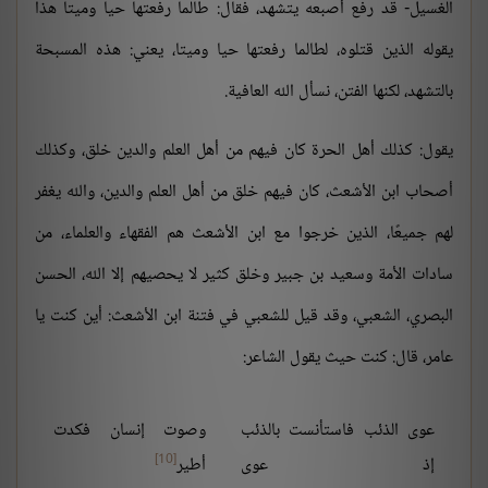
الغسيل- قد رفع أصبعه يتشهد، فقال: طالما رفعتها حيا وميتا هذا
يقوله الذين قتلوه، لطالما رفعتها حيا وميتا، يعني: هذه المسبحة
بالتشهد، لكنها الفتن، نسأل الله العافية.
يقول: كذلك أهل الحرة كان فيهم من أهل العلم والدين خلق، وكذلك
أصحاب ابن الأشعث، كان فيهم خلق من أهل العلم والدين، والله يغفر
لهم جميعًا، الذين خرجوا مع ابن الأشعث هم الفقهاء والعلماء، من
سادات الأمة وسعيد بن جبير وخلق كثير لا يحصيهم إلا الله، الحسن
البصري، الشعبي، وقد قيل للشعبي في فتنة ابن الأشعث: أين كنت يا
عامر، قال: كنت حيث يقول الشاعر:
عوى الذئب فاستأنست بالذئب
وصوت إنسان فكدت
[10]
إذ عوى
أطير