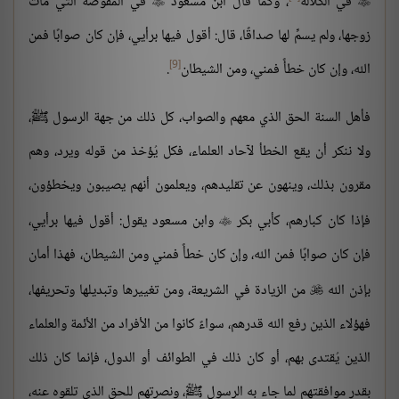
في الكلالة
، وكما قال ابن مسعود
في المفوضة التي مات


زوجها، ولم يسمِّ لها صداقًا، قال: أقول فيها برأيي، فإن كان صوابًا فمن
[9]
الله، وإن كان خطأً فمني، ومن الشيطان
.
فأهل السنة الحق الذي معهم والصواب، كل ذلك من جهة الرسول ﷺ،
ولا ننكر أن يقع الخطأ لآحاد العلماء، فكل يُؤخذ من قوله ويرد، وهم
مقرون بذلك، وينهون عن تقليدهم، ويعلمون أنهم يصيبون ويخطؤون،
فإذا كان كبارهم، كأبي بكر
وابن مسعود يقول: أقول فيها برأيي،

فإن كان صوابًا فمن الله، وإن كان خطأً فمني ومن الشيطان، فهذا أمان
بإذن الله
من الزيادة في الشريعة، ومن تغييرها وتبديلها وتحريفها،

فهؤلاء الذين رفع الله قدرهم، سواءً كانوا من الأفراد من الأئمة والعلماء
الذين يُقتدى بهم، أو كان ذلك في الطوائف أو الدول، فإنما كان ذلك
بقدر موافقتهم لما جاء به الرسول ﷺ، ونصرتهم للحق الذي تلقوه عنه،