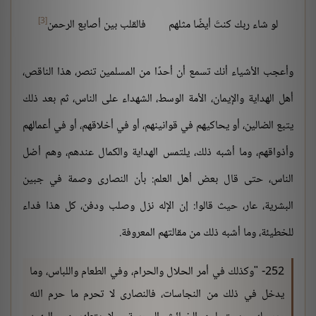
[3]
لو شاء ربك كنتَ أيضًا مثلهم
فالقلب بين أصابع الرحمن
وأعجب الأشياء أنك تسمع أن أحدًا من المسلمين تنصر، هذا الناقص،
أهل الهداية والإيمان، الأمة الوسط، الشهداء على الناس، ثم بعد ذلك
يتبع الضالين، أو يحاكيهم في قوانينهم، أو في أخلاقهم، أو في أعمالهم
وأذواقهم، وما أشبه ذلك، يلتمس الهداية والكمال عندهم، وهم أضل
الناس، حتى قال بعض أهل العلم: بأن النصارى وصمة في جبين
البشرية، عار، حيث قالوا: إن الإله نزل وصلب ودفن، كل هذا فداء
للخطيئة، وما أشبه ذلك من مقالتهم المعروفة.
252- "وكذلك في أمر الحلال والحرام، وفي الطعام واللباس، وما
يدخل في ذلك من النجاسات، فالنصارى لا تحرم ما حرم الله