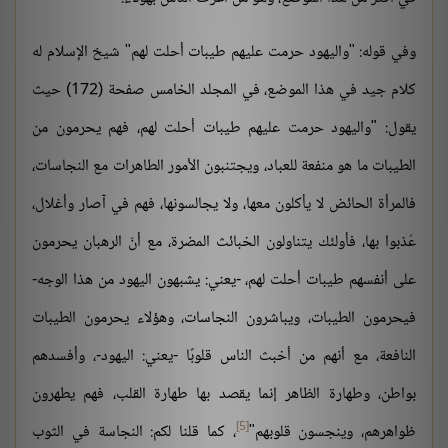
وفي قوله: "واليهود حرمت عليهم طيبات أحلت لهم" شيخ الإسلام له
كلام جيد في هذا الموضع، في المجلد الخامس صفحة (172) حيث
يقول: "واليهود حرمت عليهم طيبات أحلت لهم، فهم يحرمون من
الطيبات ما هو منفعة للعباد، ويجتنبون الأمور الطاهرات مع النجاسات،
فالمرأة الحائض لا يأكلون معها، ولا يجالسونها، فهم في آصار وأغلال،
عُذبوا بها، فأولئك يتناولون الخبائث المضرة، مع أنّ الرهبان يحرمون
على أنفسهم طيبات أحلت لهم، -يعني: يشبهون اليهود من هذا الوجه-
فيحرمون الطيبات، ويباشرون النجاسات، وهؤلاء يحرمون الطيبات
النافعة، مع أنهم من أخبث الناس قلوبًا -يعني: اليهود-، وأفسدهم
بواطن، وطهارة الظاهر إنما يقصد بها طهارة القلب، فهم يطهرون
[5]
ظواهرهم، وينجسون قلوبهم"
، كما قلنا لكم: النجاسة في الثوب