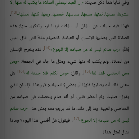
وفي ثنايا هذا ذكر حديث:
إن العبد ليصلي الصلاة ما يكتب له منها إلا
[13]
عشرها، تسعها، ثمنها، سبعها، سدسها، خمسها، ربعها، ثلثها، نصفها
،
فهذا فيه جواب عن سؤال أو سؤلات لربما ترد وتتكرر، منها: هذه
الصلاة التي يصليها الإنسان، أو العبادة، كالصيام مثلاً التي قال النبي
[14]
ﷺ:
رب صائم ليس له من صيامه إلا الجوع
، فقد يخرج الإنسان
من الصلاة، ولم يكتب له منها شيء، ومثل ما جاء في الجمعة:
ومن
[16]
[15]
مس الحصى فقد لغا
، وقال:
ومن تكلم فلا جمعة له
هل
معنى ذلك أنه يصليها ظهرًا أو يقضي؟ الجواب: لا، وهذا الإنسان الذي
يقول: صليتُ ولم أحضر قلبي، أو أنه صام وحصلت في صيامه من
المعاصي والغيبة، وما إلى ذلك، ما قد يرجع معه بمثل هذا:
رب صائم
[17]
ليس له من صيامه إلا الجوع
، فيقول: هل أقضي هذا اليوم؟ وماذا
يقال لمثل هذا؟