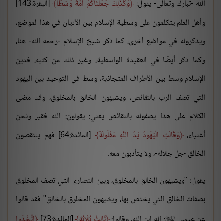
الله -تبارك وتعالى- يقول:
وَكَذَلِكَ جَعَلْنَاكُمْ أُمَّةً وَسَطًا
[البقرة:143]
وأهل العلم يتكلمون على وسطية الإسلام بين الأديان في هذا الموضع،
ويذكرونه في مواضع أخرى، كما ذكر شيخ الإسلام -رحمه الله- هنا،
وكما ذكر أيضًا في العقيدة الواسطية، وغير ذلك من كتبه، فدين
الإسلام وسط بين الأطراف المتجاذبة، وسط في التوحيد بين اليهود
التي تصف الرب بالنقائص، ويشبهون الخالق بالمخلوق، وقد مضى
الكلام على هذا يصفونه بالنقائص يعني: يقولون: الله فقير ونحن
أغنياء،
وَقَالَتِ الْيَهُودُ يَدُ اللَّهِ مَغْلُولَةٌ
[المائدة:64] فهم ينتقصون
الخالق -جل جلاله-، ولا يتأدبون معه.
يقول: "ويشبهون الخالق بالمخلوق، وبين النصارى التي تصف المخلوق
بصفات الخالق التي يختص بها، ويشبهون المخلوق بالخالق" فقد قالوا
عن عيسى
: إنه ابن الله، وقالوا:
ثَالِثُ ثَلَاثَةٍ
[المائدة:73]
اتَّخَذُوا
