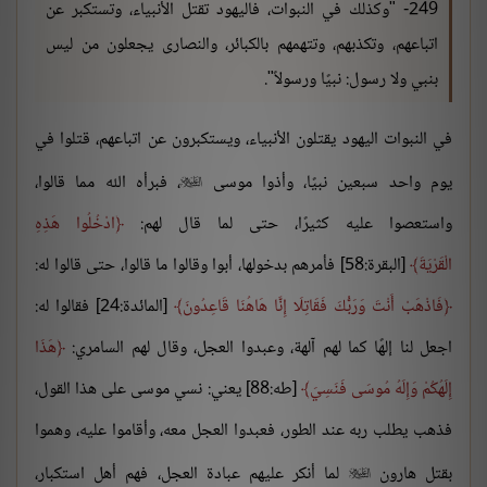
249- "وكذلك في النبوات، فاليهود تقتل الأنبياء، وتستكبر عن
اتباعهم، وتكذبهم، وتتهمهم بالكبائر، والنصارى يجعلون من ليس
بنبي ولا رسول: نبيًا ورسولاً".
في النبوات اليهود يقتلون الأنبياء، ويستكبرون عن اتباعهم، قتلوا في
يوم واحد سبعين نبيًا، وأذوا موسى
، فبرأه الله مما قالوا،

واستعصوا عليه كثيرًا، حتى لما قال لهم:
ادْخُلُوا هَذِهِ
الْقَرْيَةَ
[البقرة:58] فأمرهم بدخولها، أبوا وقالوا ما قالوا، حتى قالوا له:
فَاذْهَبْ أَنْتَ وَرَبُّكَ فَقَاتِلَا إِنَّا هَاهُنَا قَاعِدُونَ
[المائدة:24] فقالوا له:
اجعل لنا إلهًا كما لهم آلهة، وعبدوا العجل، وقال لهم السامري:
هَذَا
إِلَهُكُمْ وَإِلَهُ مُوسَى فَنَسِيَ
[طه:88] يعني: نسي موسى على هذا القول،
فذهب يطلب ربه عند الطور، فعبدوا العجل معه، وأقاموا عليه، وهموا
بقتل هارون
لما أنكر عليهم عبادة العجل، فهم أهل استكبار،
