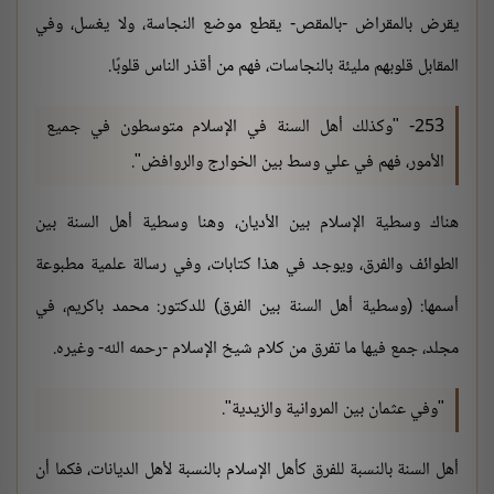
يقرض بالمقراض -بالمقص- يقطع موضع النجاسة، ولا يغسل، وفي
المقابل قلوبهم مليئة بالنجاسات، فهم من أقذر الناس قلوبًا.
253- "وكذلك أهل السنة في الإسلام متوسطون في جميع
الأمور، فهم في علي وسط بين الخوارج والروافض".
هناك وسطية الإسلام بين الأديان، وهنا وسطية أهل السنة بين
الطوائف والفرق، ويوجد في هذا كتابات، وفي رسالة علمية مطبوعة
أسمها: (وسطية أهل السنة بين الفرق) للدكتور: محمد باكريم، في
مجلد، جمع فيها ما تفرق من كلام شيخ الإسلام -رحمه الله- وغيره.
"وفي عثمان بين المروانية والزيدية".
أهل السنة بالنسبة للفرق كأهل الإسلام بالنسبة لأهل الديانات، فكما أن