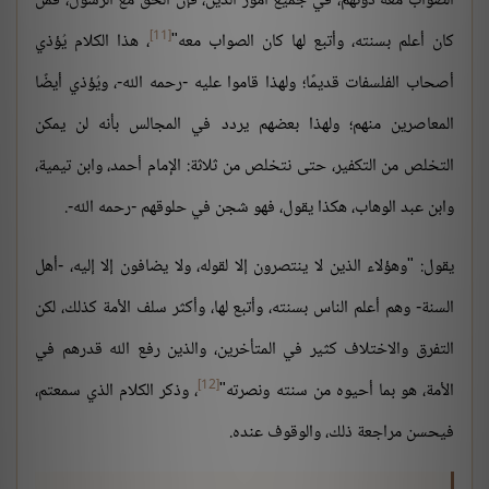
الصواب معه دونهم، في جميع أمور الدين، فإن الحق مع الرسول، فمن
[11]
كان أعلم بسنته، وأتبع لها كان الصواب معه"
، هذا الكلام يُؤذي
أصحاب الفلسفات قديمًا؛ ولهذا قاموا عليه -رحمه الله-، ويُؤذي أيضًا
المعاصرين منهم؛ ولهذا بعضهم يردد في المجالس بأنه لن يمكن
التخلص من التكفير، حتى نتخلص من ثلاثة: الإمام أحمد، وابن تيمية،
وابن عبد الوهاب، هكذا يقول، فهو شجن في حلوقهم -رحمه الله-.
يقول: "وهؤلاء الذين لا ينتصرون إلا لقوله، ولا يضافون إلا إليه، -أهل
السنة- وهم أعلم الناس بسنته، وأتبع لها، وأكثر سلف الأمة كذلك، لكن
التفرق والاختلاف كثير في المتأخرين، والذين رفع الله قدرهم في
[12]
الأمة، هو بما أحيوه من سنته ونصرته"
، وذكر الكلام الذي سمعتم،
فيحسن مراجعة ذلك، والوقوف عنده.