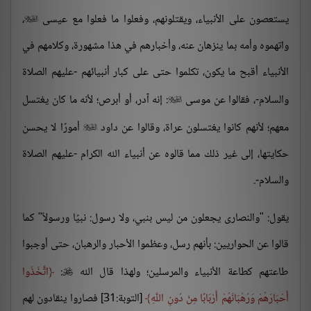
يستعصون على الأنبياء، ويقتلونهم، وفعلوا ما فعلوا مع عيسى
،

واتهموه وأمه بما ينزهان عنه، وأخبارهم في هذا مشهورة، وكلامهم في
الأنبياء أقبح ما يكون، تكلموا حتى على كبار أنبيائهم -عليهم الصلاة
والسلام-، فقالوا عن موسى
: إنه آدر، أو أبرص؛ لأنه ما كان يغتسل

معهم؛ لأنهم كانوا يغتسلون عراة، وقالوا عن داود
أمورًا لا يحسن

حكايتها، إلى غير ذلك مما قالوه عن أنبياء الله الكرام -عليهم الصلاة
والسلام-.
يقول: "والنصارى يجعلون من ليس بنبي، ولا رسول: نبيًا ورسولاً" كما
قالوا عن الحواريين: بأنهم رسل، وعظموا الأحبار والرهبان، حتى أوجبوا
طاعتهم كطاعة الأنبياء والمرسلين؛ ولهذا قال الله
:
اتَّخَذُوا

أَحْبَارَهُمْ وَرُهْبَانَهُمْ أَرْبَابًا مِنْ دُونِ اللَّهِ
[التوبة:31] فصاروا ينقادون لهم