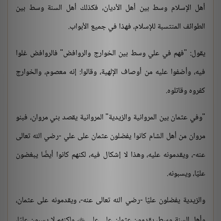
أهل الإسلام وسط بين أهل الأديان، فكذلك أهل السنة وسط بين
الطوائف المنتسبة للإسلام، فهذا في جميع الأبواب.
يقول: "فهم في علي وسط بين الخوارج والروافض" فالروافض غلوا
فيه، وأضفوا عليه من أوصاف الإلهية، وقالوا: إنه معصوم، والخوارج
كفروه وقاتلوه.
"وفي عثمان بين المروانية والزيدية" المروانية يقصد بني مروان، فبنو
مروان من أهل الشام كانوا يفضلون عثمان على علي -رضي الله تعالى
عنه-، ويقدمونه عليه، وهذا لا إشكال فيه، لكنهم كانوا أيضًا يبغضون
عليًا، ويسبونه.
والزيدية يفضلون عليًا -رضي الله تعالى عنه-، ويقدمونه على عثمان،
وأهل السنة وسط، يقدمون عثمان على علي
، ولكنهم لا يسبون عليًا،
