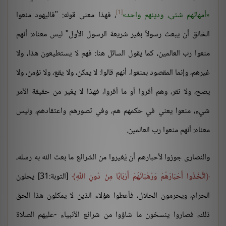
[1]
أمهاتهم شتى، ودينهم واحد
، فهذا معنى قوله: "فاليهود منعوا
الخالق أن يبعث رسولاً بغير شريعة الرسول الأول" ليس معناه: أنهم
منعوا رب العالمين، كما يقول السائل هنا: فهم لا يستطيعون هذا، ولا
غيرهم، وإنما المقصود بمنعوا، أنهم قالوا: لا يمكن، ولا يقع، ولا نؤمن، ولا
يصح، ولا نقر، وهم أقروا أو ما أقروا، فهذا لا يغير من حقيقة الأمر
شيء، منعوا يعني في حكمهم هم، وفي تصورهم واعتقادهم، وليس
معناه: أنهم منعوا رب العالمين.
والنصارى جوزوا لأحبارهم أن يُغيروا من الشرائع ما بعث الله به رسله،
اتَّخَذُوا أَحْبَارَهُمْ وَرُهْبَانَهُمْ أَرْبَابًا مِنْ دُونِ اللَّهِ
[التوبة:31] يحلون
الحرام، ويحرمون الحلال، فأعطوا هؤلاء الذين لا يمكلون هذا الحق
ذلك، فصاروا ينسخون ما شاؤوا من شرائع الأنبياء -عليهم الصلاة