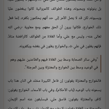
بل يتولونه ويحبونه، وهذه الطوائف كالمروانية كانوا يبغضون عليًا
ويسبونه، لكن قد لا يصل الأمر إلى حد أنهم يحكمون بكفره، إنما فعل
ذلك الخوارج، فكانوا يرون أن الحق معهم، ومع معاوية -رضي الله
تعالى عنه-، وليس مع علي، وأما الغلاة من الطوائف كالرافضة مثلاً،
فإنهم يغلون في علي
، والخوارج يغلون في بغضه ويكفرونه.

"وفي سائر الصحابة وسط بين الغلاة فيهم والطاعنين عليهم، وهم
في الوعيد وسط بين الخوارج والمعتزلة وبين المرجئة".
فالخوارج والمعتزلة يقولون: إن فاعل الكبيرة مخلد في النار، هذا باب
يسمونه باب الوعيد (باب الأحكام)، وفي باب الأسماء، الخوارج يقولون:
كافر، والمعتزلة يقولون: فاسق ملي، فيسلبقون عنه اسم الإيمان،
والمرجئة من الغلاة يقولون: لا يضر مع الإيمان ذنب، وفي باب الإسماء