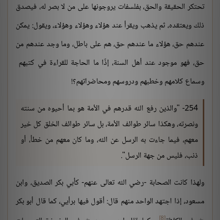
تحتكر الحقيقة والحق، بفلسفات يروجونها على من لا بصر له، فيصدق
ذلك ويعتقده، ثم يذهب ويقرأ عند هؤلاء وهؤلاء وهؤلاء، ويقول: يمكن
عندهم حق، هؤلاء ما عندهم حق، هم على باطل، وما وجد عندهم من
حق، فهو موجود عند أهل السنة، إذًا ما الحاجة للقراءة في كتبهم
وسماع كلامهم وخطبهم ودروسهم ومحاضراتهم؟!
254- "والذين رفع الله قدرهم في الأمة هو بما أحيوه من سنته
ونصرته، وهكذا سائر طوائف الأمة، بل سائر طوائف الخلق كل خير
معهم، فيما جاءت به الرسل عن الله، وما كان معهم من خطأ، أو
ذنب، فليس من جهة الرسل".
ولهذا كانت الصحابة -رضي الله تعالى عنهم- كأبي بكر الصديق، وابن
مسعود، إذا اجتهد الواحد منهم قال: أقول فيها برأيي، كما قال أبو بكر
[8]