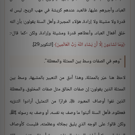
العباد، وأجبرهم عليها، فالعبد عندهم كريشة في مهب الريح، ليس له
قدرة ولا مشيئة ولا إرادة، هؤلاء المجبرة، وأهل السنة يقولون: بأن الله
خلق أفعال العباد، وأعطاهم قدرة ومشيئة وإرادة، ولكن -كما قال-:
وَمَا تَشَاءُونَ إِلَّا أَنْ يَشَاءَ اللَّهُ رَبُّ الْعَالَمِينَ
[التكوير:29].
"وهم في الصفات وسط بين الممثلة والمعطلة".
لاحظ هنا عبّر بالممثلة، وهذا أدق من التعبير بالمشبهة، وسط بين
الممثلة الذين يقولون: إن صفات الخالق مثل صفات المخلوق، والمعطلة
الذين نفوا أوصاف المعبود
، فرارًا من التمثيل، أرادوا التنزيه

فعطلوه، فأهل السنة أثبتوا ما وصف به نفسه، أو وصف به رسوله ﷺ،
ولكن قالوا: على الوجه الذي يليق بجلاله وعظمته، فليست كأوصاف