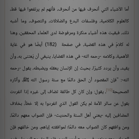
أما الأشياء التي أنحرف فيها من أنحرف، فأنهم لم يرتفعوا فيها قط،
كالعلوم الكلامية، وفلسفات البدع والضلالات، والتصوف، وما أشبه
ذلك، فبقيت هذه أشياء منكرة ومرفوضة لدى العلماء المحققين، وهنا
له كلامٌ في هذه القضية، في صفحة (182) أيضًا هو في غاية
الأهمية، وكلامه -رحمه الله- في هذه القضايا، ينبغي أن يُعتنى به، وأن
يقيد، وأن يردد كثيرًا، بحيث إن الإنسان يعقله ويضبطه، يقول -رحمه
الله-: "فإن المقصود أن الحق دائمًا مع سنة رسول الله ﷺ، وآثاره
[10]
الصحيحة
، يقول: وإن كان كل طائفة تضاف إلى غيره إذا انفردت
بقول عن سائر الأمة لم يكن القول الذي انفردوا به إلا خطأ، بخلاف
المضافين إليه -يعني أهل السنة والحديث- فإن الصواب معهم دائمًا،
ومن وافقهم كان الصواب معه دائمًا؛ لموافقته إياهم، ومن خالفهم فإن