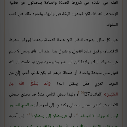
الفقه في الكلام في شروط الصلاة والعبادة يتحدثون عن قضية
الإخلاص لله
، لكن تجدون الإخلاص والرياء ونحوه ذلك في كتب

السلوك.
على كل حال -بصرف النظر- الآن عندنا الصحة، وعندنا إجزاء -سقوط
الاقتضاء- وفوق ذلك: القبول، والقبول هذا عند الله
، ونحن لا نعلم

هي مقبولة أو لا؟ ولهذا كان ابن عمر وغيره يقولون: لو علمت أن الله
تقبل مني سجدة واحدة، أو صدقة درهم، لم يكن غائب أحب إِلَيّ من
الموت، تدري ممَّن يتقبَّل الله؟
إِنَّمَا يَتَقَبَّلُ اللَّهُ مِنَ
[19]
الْمُتَّقِينَ
[المائدة:27]
؛ ولهذا بعض الناس مثلاً قد يحتج ببعض
الأحاديث: كالذي يعصي ويصلي ركعتين، إلى آخره، أو:
والحج المبرور
[21]
[20]
ليس له جزاء إلا الجنة
، أو
ورمضان إلى رمضان
إلى آخره،
من قام ليلة القدر إيمانًا واحتسابًا، غفر له ما تقدم من ذنبه، ومن صام