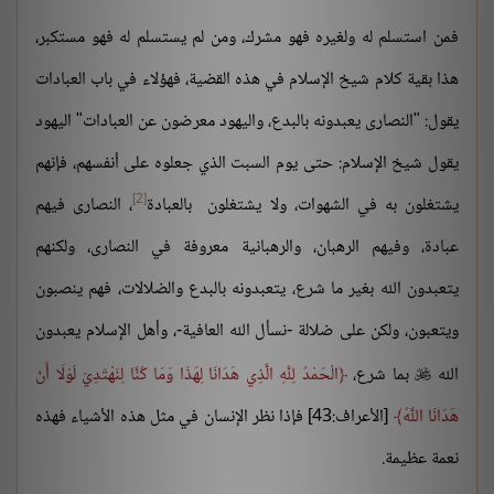
فمن استسلم له ولغيره فهو مشرك، ومن لم يستسلم له فهو مستكبر،
هذا بقية كلام شيخ الإسلام في هذه القضية، فهؤلاء في باب العبادات
يقول: "النصارى يعبدونه بالبدع، واليهود معرضون عن العبادات" اليهود
يقول شيخ الإسلام: حتى يوم السبت الذي جعلوه على أنفسهم، فإنهم
[2]
يشتغلون به في الشهوات، ولا يشتغلون بالعبادة
، النصارى فيهم
عبادة، وفيهم الرهبان، والرهبانية معروفة في النصارى، ولكنهم
يتعبدون الله بغير ما شرع، يتعبدونه بالبدع والضلالات، فهم ينصبون
ويتعبون، ولكن على ضلالة -نسأل الله العافية-، وأهل الإسلام يعبدون
الله
بما شرع،
الْحَمْدُ لِلَّهِ الَّذِي هَدَانَا لِهَذَا وَمَا كُنَّا لِنَهْتَدِيَ لَوْلَا أَنْ

هَدَانَا اللَّهُ
[الأعراف:43] فإذا نظر الإنسان في مثل هذه الأشياء فهذه
نعمة عظيمة.