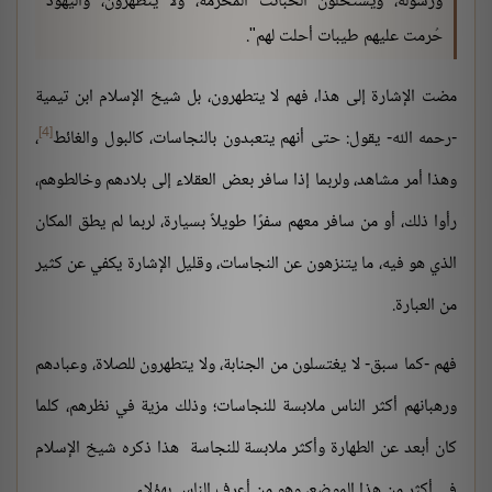
ورسوله، ويستحلون الخبائث المحرمة، ولا يتطهرون، واليهود
حُرمت عليهم طيبات أحلت لهم".
مضت الإشارة إلى هذا، فهم لا يتطهرون، بل شيخ الإسلام ابن تيمية
[4]
-رحمه الله- يقول: حتى أنهم يتعبدون بالنجاسات، كالبول والغائط
،
وهذا أمر مشاهد، ولربما إذا سافر بعض العقلاء إلى بلادهم وخالطوهم،
رأوا ذلك، أو من سافر معهم سفرًا طويلاً بسيارة، لربما لم يطق المكان
الذي هو فيه، ما يتنزهون عن النجاسات، وقليل الإشارة يكفي عن كثير
من العبارة.
فهم -كما سبق- لا يغتسلون من الجنابة، ولا يتطهرون للصلاة، وعبادهم
ورهبانهم أكثر الناس ملابسة للنجاسات؛ وذلك مزية في نظرهم، كلما
كان أبعد عن الطهارة وأكثر ملابسة للنجاسة هذا ذكره شيخ الإسلام
في أكثر من هذا الموضع، وهو من أعرف الناس بهؤلاء.