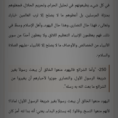
في كل شيء، يطيعونهم في تحليل الحرام، وتحريم الحلال، فجعلوهم
بمنزلة المرسلين، بل أعطوهم ما لا يصلح إلا لرب العالمين -تبارك
وتعالى-، فهذا حال النصارى، وهذا حال اليهود، وأهل الإسلام وسطٌ في
ذلك، فهم يعظمون الإنبياء التعظيم اللائق، ولا يعطون أحدًا من سوى
الأنبياء من الخصائص والأوصاف ما لا يصلح إلا للأنبياء -عليهم الصلاة
والسلام-.
250- "وأما الشرائع فاليهود منعوا الخالق أن يبعث رسولاً بغير
شريعة الرسول الأول، والنصارى جوزوا لأحبارهم أن يغيروا من
الشرائع ما بعث الله به رسله".
اليهود منعوا الخالق أن يبعث رسولاً بغير شريعة الرسول الأول؛ لماذا؟
لأنهم منعوا النسخ، وقالوا: إنه يستلزم البداء، يعني: أنه بدا لله أمرٌ كان