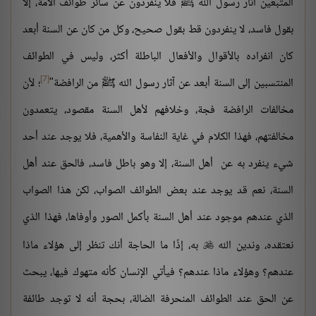
المتبعين آثار رسول الله ﷺ فلا ينفردون عن سائر طوائف الأمة، إلا
بقول فاسد، لا ينفردون قط بقول صحيح، وكل من كان عن السنة أبعد
كان انفراده بالأقوال والأفعال الباطلة أكثر، وليس في الطوائف
[7]
المنتسبين إلى السنة أبعد عن آثار رسول الله ﷺ من الرافضة"
؛ لأن
مخالفات الرافضة فجة، وخلافهم لأهل السنة مقصود، يتعمدون
مخالفتهم، فهذا الكلام في غاية النفاسة والأهمية، فلا يوجد عند أحد
شيء ينفرد به عن أهل السنة، إلا وهو باطل فاسد، فالحق عند أهل
السنة، نعم قد يوجد عند بعض الطوائف الصواب، لكن هذا الصواب
الذي عندهم موجود عند أهل السنة بأكمل الصور وأوفاها، فهذا الذي
نعتقده، وندين الله
به، إذًا ما الحاجة أنك تنظر إلى هؤلاء ماذا

عندهم؟ وهؤلاء ماذا عندهم؟ فيأتي الإنسان كأنه متهوك فيها، يبحث
عن الحق عند الطوائف المنحرفة الضالة، بحجة أنه لا توجد طائفة