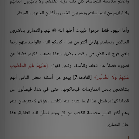
وأعظم ملامسة للنجاسة، كان ذلك مزية عندهم، ولا يطهرون أبدانهم
ولا ثيابهم من النجاسات، ويشربون الخمر، ويأكلون الخنزير والميتة.
وأما اليهود فقط حرموا طيبات أحلها الله
لهم، والنصارى يعاشرون

الحائض ويجامعونها، بل أكثر من هذا -أكرمكم الله- فالواحد منهم لربما
يلعق فرج الحائض في وقت حيضها، وهذا يصعب ذكره، فضلاً عن
تصوره فضلاً عن فعله، وللأسف ونحن نقول:
عَلَيْهِمْ غَيْرِ الْمَغْضُوبِ
عَلَيْهِمْ وَلَا الضَّالِّينَ
[الفاتحة:7] يبدو من أسئلة بعض الناس أنهم
يشاهدون بعض الممارسات فيحاكونها، حتى في هذا، فيسألون عن
قضايا كهذه، فمثل هذا لربما يتنزه عنه الكلاب، وهؤلاء لا يتنزهون عنه،
وهم أكثر الناس ملامسة للكلاب من كل وجه، نسأل الله العافية، هذا
حال النصارى.