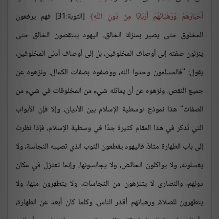
أَحْبَارَهُمْ وَرُهْبَانَهُمْ أَرْبَابًا مِنْ دُونِ اللَّهِ
[التوبة:31] فهم يرفعون
المخلوق حتى يصير بمنزلة الخالق، اليهود ينتقصون الخالق حتى
ينزلون صفته إلى أوصاف المخلوقين، بل إلى أوصاف أدنى المخلوقين،
يقول: "فالمسلمون وحدوا الله، ووصفوه بصفات الكمال، ونزهوه عن
جميع النقص، ونزهوه عن أن يماثله شيء من المخلوقات في شيء من
الصفات" هذا نموذج لوسطية الإسلام بين الأديان، وإلا فإن الأبواب
التي تُذكر في هذا المقام كثيرة جدًا في وسطية الإسلام، فإذا نظرتَ
إلى باب الطهارة مثلاً، فاليهود يقطعون الثوب الذي تصيبه النجاسة، ولا
يغسلونه، ولا يواكلون الحائض، ولا يجالسونها، وإنما تعتزل في مكان
دونهم، والنصارى لا يتنزهون من النجاسات، ولا يتطهرون منها، ولا
يتطهرون للصلاة، ورهبانهم أقذر الناس، وكلما كان أبعد عن الطهارة،