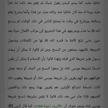
خافيًا عليه، كما يبدو للبشر، يقول شيئًا، ثم يُغيّر بعد ذلك؛ لما طرأ
عليه، وبدا له مما كان خافيًا عنه، والله منزه عن هذا، وأنما يشرع بعلم
وحكمة، ويشرّع في وقت ما يصلح للناس في ذلك الوقت، ثم ينسخ
الله
ما شاء، ويدرجهم في هذا التشريع إلى مراتب الكمال حينًا بعد

حين، حتى تبلغ الأمة ما قدره الله
لها من الكمالات، وشمول

الشريعة، فاليهود يمنعون من النسخ، ومن ثم قالوا: لا يمكن أن يُبعث
رسول بغير شريعة الذي قبله؛ ولهذا قالوا: بأن الإسلام لا يمكن أن يكون
ناسخًا لشريعة موسى
، بل منعوا النسخ من أصله، أو منعه بعض

طوائفهم، مع أنهم يقرون بأن شريعة موسى
، أو شريعة يعقوب


كانت ناسخة لشرائع الأولين، هم يقرون بهذا، ومع ذلك يناقضون
أنفسهم، فإذا جاء نبي بعد ذلك قالوا: لا نؤمن بشريعة تنسخ شريعة
موسى
، ونحن نعرف أن
الأنبياء إخوة لعلات
كما قال النبي ﷺ:
