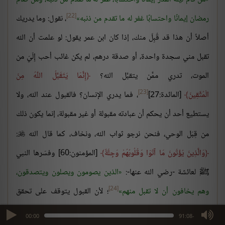
[22]
رمضان إيمانًا واحتسابًا غفر له ما تقدم من ذنبه
، نقول: وما يدريك
أصلاً أن هذا قد قُبِلَ منك، إذا كان ابن عمر يقول: لو علمت أن الله
تقبل مني سجدة واحدة، أو صدقة درهم، لم يكن غائب أحب إِلَيّ من
الموت، تدري ممَّن يتقبَّل الله؟
إِنَّمَا يَتَقَبَّلُ اللَّهُ مِنَ
[23]
الْمُتَّقِينَ
[المائدة:27]
، فما يدري الإنسان؟ فالقبول عند الله، ولا
يستطيع أحد أن يحكم أن عبادته مقبولة أو غير مقبولة، إنما يكون ذلك
من قِبَل الوحي، فنحن نرجو ثواب الله، ونخاف، كما قال الله
:

وَالَّذِينَ يُؤْتُونَ مَا آتَوْا وَقُلُوبُهُمْ وَجِلَةٌ
[المؤمنون:60] وفسّرها النبي
ﷺ لعائشة -رضي الله عنها-:
الذين يصومون ويصلون ويتصدقون،
[24]
وهم يخافون أن لا تقبل منهم
؛ لأن القبول يتوقف على تحقق
شروط، وانتفاء موانع، فإذًا عندنا القبول مرتبة هذه لا أحد يستطيع أن
max volume
00:00
-91:08