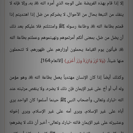
إلا إذا قام بهذه الفريضة على الوجه الذي أمره الله
به، وإلا فإنه لا

ينفك من التبعة بحال من الأحوال، لا يضركم من ضل إذا اهتديتم إذا
قمتم بطاعة الله
وطاعة رسوله ﷺ وامتثلتم فلا عليكم بعد ذلك

أن يضل من ضل، بمعنى أنكم أمرتموهم ونهيتموهم وعملتم بطاعة الله
فيأتون يوم القيامة يحملون أوزارهم على ظهورهم، لا تتحملون

منها شيئاً،
وَلاَ تَزِرُ وَازِرَةٌ وِزْرَ أُخْرَى
[الأنعام:164].
وكذلك أيضاً إذا كان الإنسان مهتدياً يعمل بطاعة الله
وهو مؤمن

وله أب أو أخ على غير الإيمان فإن ذلك لا يضره، ولا ينقص مرتبته عند
الله -تبارك وتعالى، وأصحاب النبي ﷺ حينما أسلموا كان الواحد يرى
أباه على غير الإسلام، ويرى أمه على غير الإسلام، ويرى إخوته
وعشيرته على غير الإيمان فالله -تبارك وتعالى- أخبر أن ذلك لا يضرهم؛