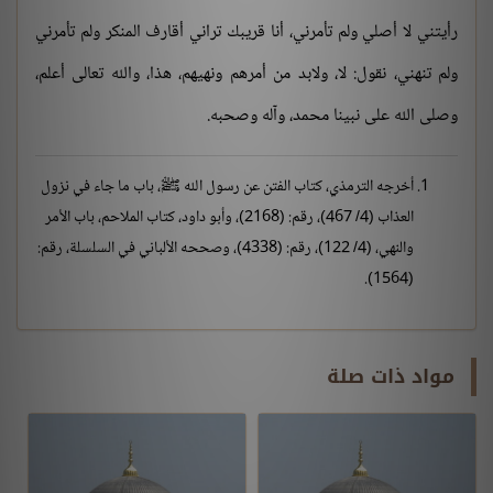
رأيتني لا أصلي ولم تأمرني، أنا قريبك تراني أقارف المنكر ولم تأمرني
ولم تنهني، نقول: لا، ولابد من أمرهم ونهيهم، هذا، والله تعالى أعلم،
وصلى الله على نبينا محمد، وآله وصحبه.
أخرجه الترمذي، كتاب الفتن عن رسول الله ﷺ، باب ما جاء في نزول
العذاب (4/ 467)، رقم: (2168)، وأبو داود، كتاب الملاحم، باب الأمر
والنهي، (4/ 122)، رقم: (4338)، وصححه الألباني في السلسلة، رقم:
(1564).
مواد ذات صلة