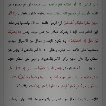
إن الناس إذا رأوا الظالم فلم يأخذوا على يديه
أي: لم يمنعوه من
ظلمه
أوشك أن يعمهم الله بعقاب منه
، وقوله -تبارك وتعالى:
يَا أَيُّهَا
الَّذِينَ آمَنُواْ عَلَيْكُمْ أَنفُسَكُمْ
أي: الزموا طاعة الله
، واعملوا بمرضاته،

فإن فعلتم ذلك فإنه لا يضركم ضلال من ضل حينما يضل،
لاَ يَضُرُّكُم
مَّن ضَلَّ إِذَا اهْتَدَيْتُمْ
، ولا يكون الإنسان بحال من الأحوال مهتدياً
مستقيماً على طاعة الله -تبارك وتعالى- إلا إذا أمر بالمعروف ونهى عن
المنكر، وإلا فإن الذين تركوا الأمر بالمعروف والنهي عن المنكر لعنهم
الله
على ألسنة الرسل،
لُعِنَ الَّذِينَ كَفَرُواْ مِن بَنِي إِسْرَائِيلَ عَلَى

لِسَانِ دَاوُودَ وَعِيسَى ابْنِ مَرْيَمَ ذَلِكَ بِمَا عَصَوا وَّكَانُواْ يَعْتَدُونَ
۝
كَانُواْ لاَ
يَتَنَاهَوْنَ عَن مُّنكَرٍ فَعَلُوهُ لَبِئْسَ مَا كَانُواْ يَفْعَلُونَ
[المائدة:78-79].
فالإنسان لا يسلم بحال من الأحوال، ولا ينجو عند الله -تبارك وتعالى-