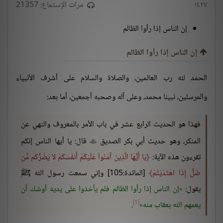
١٤٢٧
مرات الإستماع: 21357
إن الناس إذا رأوا الظالم
إن الناس إذا رأوا الظالم
الحمد لله رب العالمين، والصلاة والسلام على أشرف الأنبياء
والمرسلين، نبينا محمد، وعلى آله وصحبه أجمعين، أما بعد:
فهذا هو الحديث الرابع عشر في باب الأمر بالمعروف والنهي عن
المنكر، وهو حديث أبي بكر الصديق
قال: يا أيها الناس إنكم

تقرءون هذه الآية:
يَا أَيُّهَا الَّذِينَ آمَنُواْ عَلَيْكُمْ أَنفُسَكُمْ لاَ يَضُرُّكُم مَّن
ضَلَّ إِذَا اهْتَدَيْتُمْ
[المائدة:105] وإني سمعت رسول الله ﷺ
يقول:
إن الناس إذا رأوا الظالم فلم يأخذوا على يديه أوشك أن
[1]
يعمهم الله بعقاب منه
.