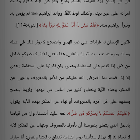
لأن كل إنسان يرد القيامة بعمله، ونوح ﷺ كان ابنه كافراً، وكانت
امرأته على غير دينه، وكذلك لوط ﷺ، ووالد إبراهيم
لم يؤمن به،

وتبرأ إبراهيم منه،
فَلَمَّا تَبَيَّنَ لَهُ أَنَّهُ عَدُوٌّ لِلّهِ تَبَرَّأَ مِنْهُ
[التوبة:114].
فكون الإنسان له قرابات على غير الهدى والصلاح لا يؤثر ذلك في عمله
وحاله ودرجته عند ربه -تبارك وتعالى، هذا معنى الآية، لا يضركم ضلال
من ضل إذا كنتم على استقامة وهدى، ولن تكونوا على استقامة وهدى
إلا إذا قمتم بما افترض الله عليكم من الأمر بالمعروف والنهي عن
المنكر، وهذه الآية يخطئ كثير من الناس في فهمها، ولربما يحتج
بعضهم على مَن أمره بالمعروف، أو نهاه عن المنكر بهذه الآية، يقول:
عَلَيْكُمْ أَنفُسَكُمْ لاَ يَضُرُّكُم مَّن ضَلَّ
، نعم علينا أنفسنا، وإنّ من قيامنا
بالعمل الذي يتعلق بنفوسنا أن نأمرك بالمعروف وننهاك عن المنكر؛ لأنه
لا نجاة لنا إلا بهذا، ستأتينا يوم القيامة تتعلق برقبتنا وتقول: أنا جارك