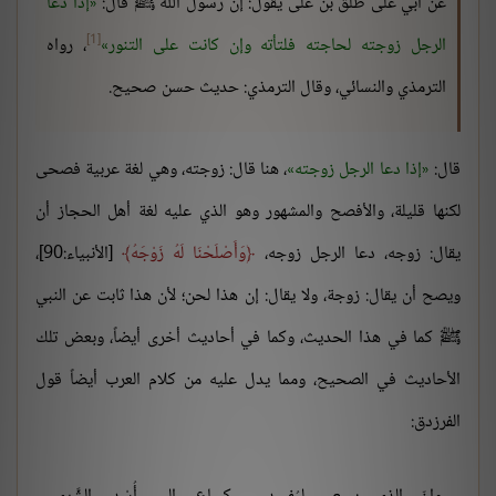
عن أبي على طلق بن على يقول: إن رسول الله ﷺ قال:
إذا دعا
[1]
الرجل زوجته لحاجته فلتأته وإن كانت على التنور
، رواه
الترمذي والنسائي، وقال الترمذي: حديث حسن صحيح.
قال:
إذا دعا الرجل زوجته
، هنا قال: زوجته، وهي لغة عربية فصحى
لكنها قليلة، والأفصح والمشهور وهو الذي عليه لغة أهل الحجاز أن
يقال: زوجه، دعا الرجل زوجه،
وَأَصْلَحْنَا لَهُ زَوْجَهُ
[الأنبياء:90]،
ويصح أن يقال: زوجة، ولا يقال: إن هذا لحن؛ لأن هذا ثابت عن النبي
ﷺ كما في هذا الحديث، وكما في أحاديث أخرى أيضاً، وبعض تلك
الأحاديث في الصحيح، ومما يدل عليه من كلام العرب أيضاً قول
الفرزدق: