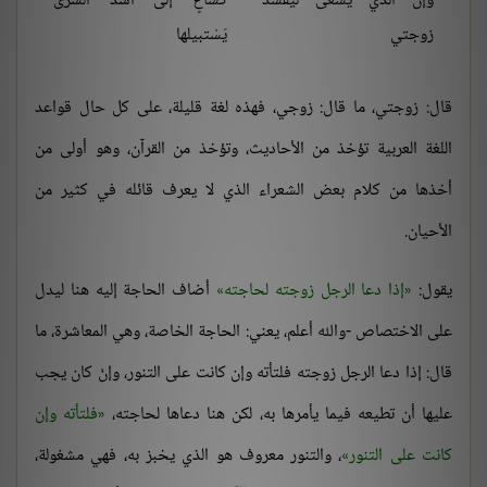
وإنّ الذي يسعى ليُفسد
كساعٍ إلى أُسْد الشَّرى
زوجتي
يَسْتبيلها
قال: زوجتي، ما قال: زوجي، فهذه لغة قليلة، على كل حال قواعد
اللغة العربية تؤخذ من الأحاديث، وتؤخذ من القرآن، وهو أولى من
أخذها من كلام بعض الشعراء الذي لا يعرف قائله في كثير من
الأحيان.
يقول:
إذا دعا الرجل زوجته لحاجته
أضاف الحاجة إليه هنا ليدل
على الاختصاص -والله أعلم، يعني: الحاجة الخاصة، وهي المعاشرة، ما
قال: إذا دعا الرجل زوجته فلتأته وإن كانت على التنور، وإنْ كان يجب
عليها أن تطيعه فيما يأمرها به، لكن هنا دعاها لحاجته،
فلتأته وإن
كانت على التنور
، والتنور معروف هو الذي يخبز به، فهي مشغولة،