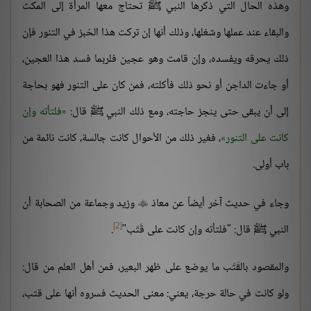
وهذه الحال التي ذكرها النبي ﷺ تحتاج معها المرأة إلى المكث
والبقاء عند عملها وشغلها، وذلك أنها إن تركت هذا الخبز في التنور فإن
ذلك يحرقه ويفسده، وإن قامت وهو عجين فلربما فسد هذا العجين،
أو جاءت الداجن أو نحو ذلك فأكلته، فمن كان على التنور فهو بحاجة
إلى أن يبقى حتى ينجز حاجته، ومع ذلك النبي ﷺ قال:
فلتأته وإن
كانت على التنور
، فغير ذلك من الأحوال كانت جالسة، كانت نائمة من
باب أولى.
وجاء في حديث آخر أيضاً عن معاذ
وزيد وجماعة من الصحابة أن

[2]
النبي ﷺ قال: "فلتأته وإن كانت على قَتَب"
.
والمقصود بالقَتَب ما يوضع على ظهر البعير، فمن أهل العلم من قال:
ولو كانت في حالة حرجة، يعني: معنى الحديث فسروه أنها على قتب،