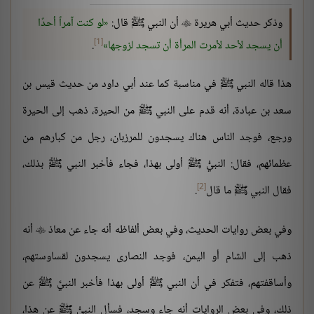
وذكر حديث أبي هريرة
أن النبي ﷺ قال:
لو كنت آمراً أحدًا

[1]
أن يسجد لأحد لأمرت المرأة أن تسجد لزوجها
.
هذا قاله النبي ﷺ في مناسبة كما عند أبي داود من حديث قيس بن
سعد بن عبادة، أنه قدم على النبي ﷺ من الحيرة، ذهب إلى الحيرة
ورجع، فوجد الناس هناك يسجدون للمرزبان، رجل من كبارهم من
عظمائهم، فقال: النبيُّ ﷺ أولى بهذا، فجاء فأخبر النبي ﷺ بذلك،
[2]
فقال النبي ﷺ ما قال
.
وفي بعض روايات الحديث، وفي بعض ألفاظه أنه جاء عن معاذ
أنه

ذهب إلى الشام أو اليمن، فوجد النصارى يسجدون لقساوستهم،
وأساقفتهم، فتفكر في أن النبي ﷺ أولى بهذا فأخبر النبيَّ ﷺ عن
ذلك، وفي بعض الروايات أنه جاء وسجد، فسأل النبيُّ ﷺ عن هذا،