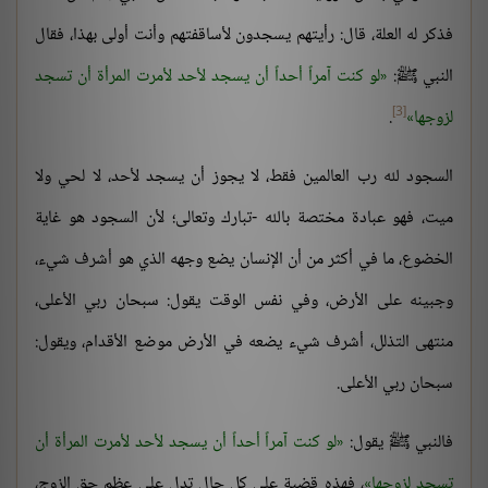
فذكر له العلة، قال: رأيتهم يسجدون لأساقفتهم وأنت أولى بهذا، فقال
النبي ﷺ:
لو كنت آمراً أحداً أن يسجد لأحد لأمرت المرأة أن تسجد
[3]
لزوجها
.
السجود لله رب العالمين فقط، لا يجوز أن يسجد لأحد، لا لحي ولا
ميت، فهو عبادة مختصة بالله -تبارك وتعالى؛ لأن السجود هو غاية
الخضوع، ما في أكثر من أن الإنسان يضع وجهه الذي هو أشرف شيء،
وجبينه على الأرض، وفي نفس الوقت يقول: سبحان ربي الأعلى،
منتهى التذلل، أشرف شيء يضعه في الأرض موضع الأقدام، ويقول:
سبحان ربي الأعلى.
فالنبي ﷺ يقول:
لو كنت آمراً أحداً أن يسجد لأحد لأمرت المرأة أن
تسجد لزوجها
، فهذه قضية على كل حال تدل على عظم حق الزوج،