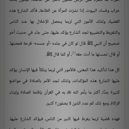
خراب وفساد البيوت، إذا نشزت المرأة عن الطاعة، فأكد الشارع هذه
القضية، ولذلك الأمور التي لربما يحصل الإخلال بها عند الناس
والتفريط والتضييع تجد الشارع يؤكد عليها، حتى جاء في حديث آخر
صحيح أن النبي ﷺ قال: لو كان في جلده -أو جسده- قرحة فمصتها،
[6]
أو قال: لحستها ما أدت حقه
، أو كما قال ﷺ.
كل هذا لتأكيد هذا المعنى، فالأمور التي لربما يتلكأ فيها الإنسان يؤكد
عليها الشارع هذه المؤكدات، ولذلك تجد الأمر بالصلاة في مواضع
كثيرة جدًّا، أكثر ما يأمر الله
به في القرآن بإقامة الصلاة وإيتاء

الزكاة، ومع ذلك كم عدد الذين لا يصلون؟ كثير.
فهذه قضية لربما يفرط فيها كثير من الناس، فيؤكد الشارع عليها،