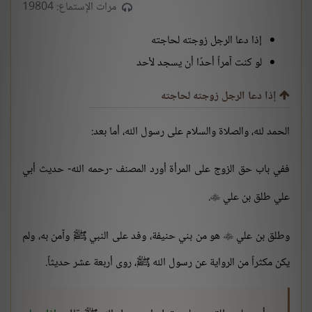
مرات الإستماع: 19804
إذا دعا الرجل زوجته لحاجته
لو كنت آمراً أحدًا أن يسجد لأحد
إذا دعا الرجل زوجته لحاجته
الحمد لله، والصلاة والسلام على رسول الله، أما بعد:
ففي باب حق الزوج على المرأة أورد المصنف -رحمه الله- حديث أبي
علي طلق بن علي
.

وطلق بن علي
هو من بني حنيفة، وفد على النبي ﷺ وآمن به، ولم

يكن مكثراً من الرواية عن رسول الله ﷺ، روى أربعة عشر حديثاً.