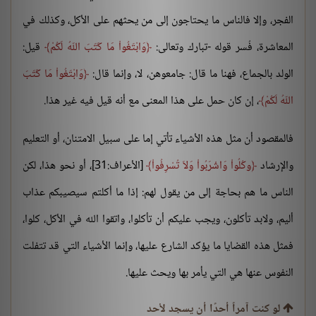
الفجر، وإلا فالناس ما يحتاجون إلى من يحثهم على الأكل، وكذلك في
المعاشرة، فُسر قوله -تبارك وتعالى:
وَابْتَغُواْ مَا كَتَبَ اللّهُ لَكُمْ
قيل:
الولد بالجماع، فهنا ما قال: جامعوهن، لا، وإنما قال:
وَابْتَغُواْ مَا كَتَبَ
اللّهُ لَكُمْ
، إن كان حمل على هذا المعنى مع أنه قيل فيه غير هذا.
فالمقصود أن مثل هذه الأشياء تأتي إما على سبيل الامتنان، أو التعليم
والإرشاد
وكُلُواْ وَاشْرَبُواْ وَلاَ تُسْرِفُواْ
[الأعراف:31]، أو نحو هذا، لكن
الناس ما هم بحاجة إلى من يقول لهم: إذا ما أكلتم سيصيبكم عذاب
أليم، ولابد تأكلون، ويجب عليكم أن تأكلوا، واتقوا الله في الأكل، كلوا،
فمثل هذه القضايا ما يؤكد الشارع عليها، وإنما الأشياء التي قد تتفلت
النفوس عنها هي التي يأمر بها ويحث عليها.
لو كنت آمراً أحدًا أن يسجد لأحد