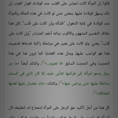
قالوا: إن المرأة كانت تجلس على القتب عند الولادة، تقول العرب: إن
ذلك يسهل الولادة عليها، بمعنى حتى لو كانت في هذه الحالة، والمرأة
عند الولادة في غاية الذهول، "فلتأته وإن كانت على قَتَب"، لكن هذا
خلاف التفسير المشهور، والأقرب -والله أعلم- المتبادر "وإن كانت على
قَتَب"، يعني: ولو كانت على بعير، هي مرتحلة راكبة فدعاها فتجيبه،
هذا هو الواجب عليها، ومثل هذه القضايا كما ترون هنا في هذا
[3]
الحديث وفي الحديث السابق
لا تصوم...
، وكذلك أيضاً
ما من
رجل يدعو امرأته إلى فراشها فتأبى عليه، إلا كان الذي في السماء
[4]
ساخطًا عليها حتى يرضى عنها
، وكذلك:
بات غضبان عليها لعنتها
[5]
الملائكة
.
كل هذا من أجل تأكيد حق الرجل على المرأة لتنصاع له، لتطيعه؛ لأن
المرأة قد تتمرد على الرجل فتكون ناشزاً عن طاعته، فيكون بذلك