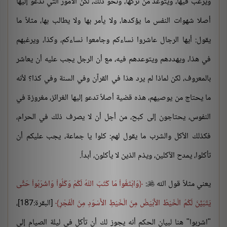
ويرغب فيها، ويتوعد مَن تركها، ونحو ذلك، لكن الأمور التي تدعو إليها
أصلا شهوات النفس ما يؤكدها، ولا يأمر بها ولا يطالب بها، مثلاً ما
يقول: أيها الرجال عاشروا نساءكم وجامعوا نساءكم، وكذا، ويرغبهم
في هذا، ويهددهم ويتوعدهم فيه، مع أن الرجل يجب عليه أن يعاشر
بالمعروف، لكن لماذا لم يرد هذا في القرآن وفي السنة وفي كذا؟ لأنه
ما يحتاج من يوصيهم، هذه قضية أصلاً تدعو إليها الغرائز، مغروزة في
النفوس، يحتاجون إلى كبح، من أجل أن لا يصرف ذلك في الحرام،
فكذلك الأكل والشرب ما يقول لهم: كلوا يا جماعة، يجب عليكم أن
تأكلوا، يمدح الآكلين، ويذم الذين لا يأكلون، أبداً.
يعني مثلاً قول الله
:
وَابْتَغُواْ مَا كَتَبَ اللّهُ لَكُمْ وَكُلُواْ وَاشْرَبُواْ حَتَّى

يَتَبَيَّنَ لَكُمُ الْخَيْطُ الأَبْيَضُ مِنَ الْخَيْطِ الأَسْوَدِ مِنَ الْفَجْرِ
[البقرة:187]،
"اشربوا" هنا لبيان الحكم أنه يجوز لك أن تأكل في ليلة الصيام إلى