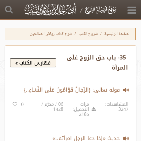
الصفحة الرئيسية
شروح الكتب
شرح كتاب رياض الصالحين
35- باب حق الزوج عَلَى
فهارس الكتاب
المرأة
قوله تعالى: {الرِّجَالُ قَوَّامُونَ عَلَى النِّسَاءِ..}
المشاهدات:
مرات
06 / محرّم /
0
3247
التحميل:
1428
2185
حديث «إذا دعا الرجل امرأته..»