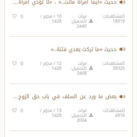
حديث «أيما امرأة ماتت..» ، «لا تؤذي امرأة
زوجها..»
المشاهدات:
مرات
10 / محرّم /
0
18919
التحميل:
1428
2440
حديث «ما تركت بعدي فتنة..»
المشاهدات:
مرات
12 / محرّم /
0
39325
التحميل:
1428
3468
بعض ما ورد عن السلف في باب حق الزوج
على المرأة
المشاهدات:
مرات
13 / محرّم /
0
4916
التحميل:
1428
2004