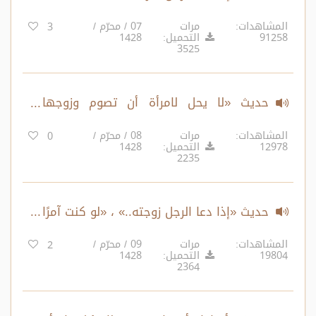
المشاهدات:
مرات
07 / محرّم /
3
91258
التحميل:
1428
3525
حديث «لا يحل لامرأة أن تصوم وزوجها
شاهد..» ، «كلكم راع..»
المشاهدات:
مرات
08 / محرّم /
0
12978
التحميل:
1428
2235
حديث «إذا دعا الرجل زوجته..» ، «لو كنت آمرًا
أحدًا أن يسجد لأحد..»
المشاهدات:
مرات
09 / محرّم /
2
19804
التحميل:
1428
2364