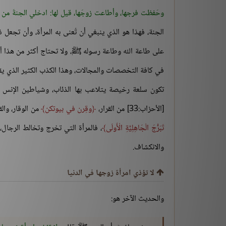
وحَفظت فرجها، وأطاعت زوجَها، قيل لها: ادخلي الجنةَ من 
الجنة، فهذا هو الذي ينبغي أن تُعنى به المرأة، وأن تجعل ذل
على طاعة الله وطاعة رسوله ﷺ، ولا تحتاج أكثر من هذا أبداً
في كافة التخصصات والمجالات، وهذا الكذب الكثير الذي يق
تكون سلعة رخيصة يتلاعب بها الذئاب، وشياطين الإنس وا
[الأحزاب:33] من القرار،
وقِرن في بيوتكن
من الوقار، وال
تَبَرُّجَ الْجَاهِلِيَّةِ الْأُولَى
، فالمرأة التي تخرج وتخالط الرجال،
والانكشاف.
لا تؤذي امرأة زوجها في الدنيا
والحديث الآخر هو: