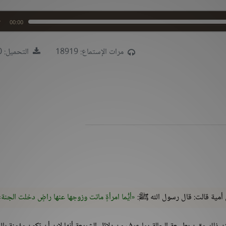
00:00
مرات الإستماع: 18919
التحميل: 2440
 أمية قالت: قال رسول الله ﷺ:
أيُّما امرأةٍ ماتت وزوجها عنها راضٍ دخلت الجنة