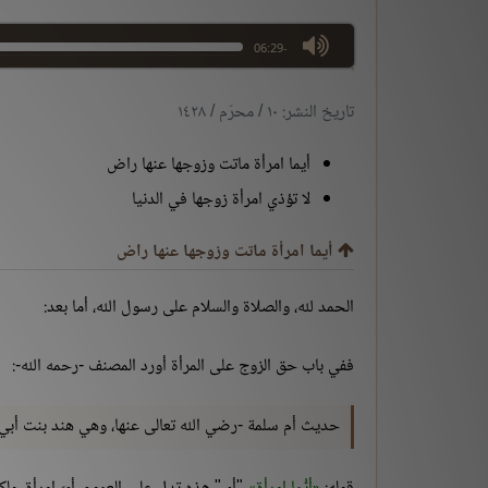
max volume
-06:29
تاريخ النشر: ١٠ / محرّم / ١٤٢٨
أيما امرأة ماتت وزوجها عنها راض
لا تؤذي امرأة زوجها في الدنيا
أيما امرأة ماتت وزوجها عنها راض
الحمد لله، والصلاة والسلام على رسول الله، أما بعد:
ففي باب حق الزوج على المرأة أورد المصنف -رحمه الله-:
حديث أم سلمة -رضي الله تعالى عنها، وهي هند بنت أبي