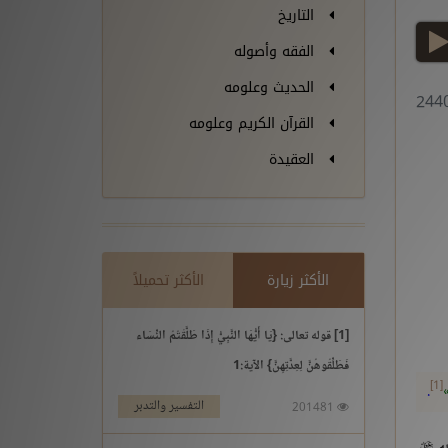
التاريخ
play
الفقه وأصوله
الحديث وعلومه
القرآن الكريم وعلومه
العقيدة
الأكثر زيارة
الأكثر تحميلاً
[1] قوله تعالى: {يَا أَيُّهَا النَّبِيُّ إِذَا طَلَّقْتُمُ النِّسَاء
فَطَلِّقُوهُنَّ لِعِدَّتِهِنَّ} الآية:1
[1]
.
التفسير والتدبر
201481
