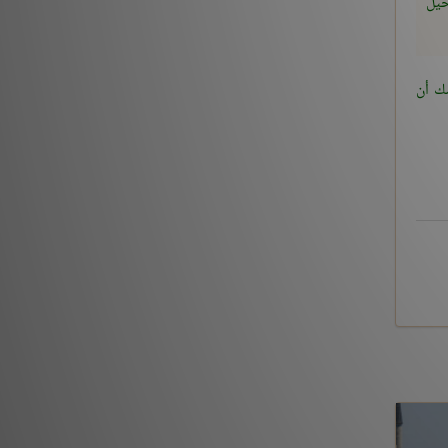
خيل
شك أن