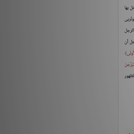
التقى المسلمان بسيفيهما..»
ل بها
شروح الكتب
212882
تُربى
الرجل
‏(22) لَبَّيْكَ اللَّهُمَّ لَبَّيْكَ، لَبَّيْكَ لاَ شَرِيكَ لَكَ لَبَّيْكَ، إِنَّ
جل أن
الْحَمْدَ، وَالنِّعْمَةَ، لَكَ وَالْمُلْكَ، لاَ شَرِيكَ لَكَ – الجزء
الثاني
أُولَى
شروح الكتب
186196
َبَرَّجْنَ
لظهور