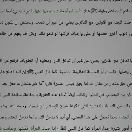
ن ذلك مقيد بطبيعة الحالة بما عرف من دلائل الشريعة أنها لابد أن تكون مؤمنة بال
لإسلام كالصلاة، وقوله ﷺ هنا:
أيما امرأة ماتت وزوجها عنها راضٍ
يعني: أيما امر
ت الجنة مع الأولين، مع الفائزين يعني: من غير أن تعذب، ويحتمل أن يكون ذلك
ى ذنوب أخرى فعلتها أو على واجبات تركتها أو نحو ذلك، ولكن قد يفهم من ظاه
ا تدخل مع الفائزين يعني: من غير أن تدخل النار، ومعلوم أن العقوبات ترتفع عن ال
 يعملها الإنسان، أو الحسنة العظيمة الماحية، كما قال النبي ﷺ: إن الله اطلع عل
في حق عثمان بن عفان
لما جهز جيش العسرة قال: "ما ضر عثمانَ ما فعل بعد ا

ان من المصائب في الدنيا، وكذلك أيضاً تُدفع عنه العقوبة بالشفاعة، شفاعة النبي
ر ذلك من الأسباب العشرة التي ذكرها شيخ الإسلام ابن تيمية -رحمه الله- وغي
الجنة
لربما يُحمل على هذا المعنى، أي أنها لا تدخل النار وإنما تدخل الجنة، وهذ
أمور كثيرة جداً، المرأة كما قال النبي ﷺ:
إذا صلت المرأة خَمْسَها، وصامَت ش