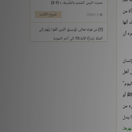
له
،
حديث «ليس الشديد بالصُّرَعة..» (1-2)
أة من
شروح الكتب
196813
 أنها
[7] من قوله تعالى: {وَسِيقَ الَّذِينَ اتَّقَوْا رَبَّهُمْ إِلَى
ره أن
الْجَنَّةِ زُمَرًا} الآية:73 إلى آخر السورة
التفسير والتدبر
195969
إنسان
[3] من قوله تعالى: {يَوْمَ نَقُولُ لِجَهَنَّمَ هَلِ امْتَلَأْتِ}
ى أهل
الآية:30 إلى آخر السورة
ليوم"
التفسير والتدبر
176213
 ﷺ أو
حديث «إنما الأعمال بالنيات..» (1-2)
ره من
شروح الكتب
259561
ا يدل
هرها،
حديث «إن الله لا ينظر إلى أجسامكم..» إلى «إذا