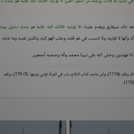
في الدنيا إلا قالت زوجته من الحور العين: لا تؤذيه -قاتلك الله، فإنما هو عندك د
عد ذلك سيفارق ويقدم علينا،
لا تؤذيه -قاتلك الله- فإنما هو عندك دخيل، يو
، وأنها لا تؤذيه، ولا تتسبب في غم قلبه، وجلب الهم إليه، وتكدير نفسه وما شابه.
هداة مهتدين، وصلى الله على نبينا محمد، وآله وصحبه أجمعين.
أخرجه الترمذي، أبواب الرضاع عن رسول الله ﷺ (3/ 469)، برقم: (1174)، وابن ماجه، كتاب النكاح، باب في المرأة تؤذي زوجها (3/ 176)، برقم: