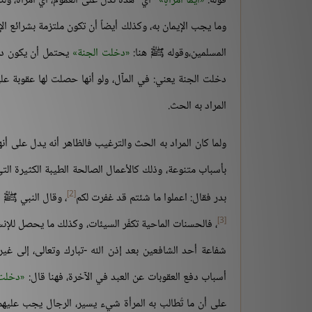
قوله:
أيُّما امرأةٍ
"أي" هذه تدل على العموم، أيّ امرأة، ولك
وما يجب الإيمان به، وكذلك أيضاً أن تكون ملتزمة بشرائع ا
المسلمين،وقوله ﷺ هنا:
دخلت الجنة
يحتمل أن يكون دخل
دخلت الجنة يعني: في المآل، ولو أنها حصلت لها عقوبة عل
المراد به الحث.
ولما كان المراد به الحث والترغيب فالظاهر أنه يدل على أنه
بأسباب متنوعة، وذلك كالأعمال الصالحة الطيبة الكثيرة التي
[2]
بدر فقال: اعملوا ما شئتم قد غفرت لكم
، وقال النبي ﷺ 
[3]
، فالحسنات الماحية تكفّر السيئات، وكذلك ما يحصل للإنس
شفاعة أحد الشافعين بعد إذن الله -تبارك وتعالى، إلى غي
أسباب دفع العقوبات عن العبد في الآخرة، فهنا قال:
دخلت 
على أن ما تُطالب به المرأة شيء يسير، الرجال يجب عليهم 