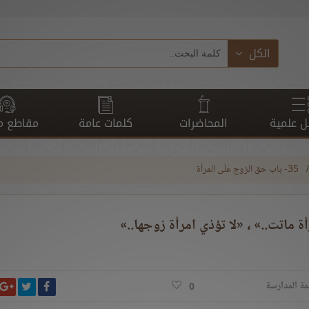
الكل
 علمية
المحاضرات
كلمات عامة
مقاطع م
35- باب حق الزوج عَلَى المرأة
 ماتت..» ، «لا تؤذي امرأة زوجها..»
انشر ت
شارك على ف
ش
مة المدارسة
0