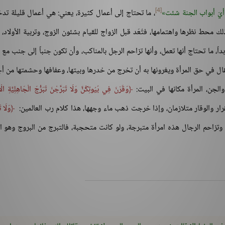
[4]
أيّ أبواب الجنة شئت
، ما تحتاج إلى أعمال كثيرة، يعني: هي أعمال قليلة تدخ
ك محط نظرها واهتمامها، فتُعَد قبل الزواج للقيام بشئون الزوج، وتربية الأولاد، و
، ما تحتاج أنها تعمل، وأنها تزاحم الرجل بالمناكب، وأن تكون جنباً إلى جنب مع 
ال في حق المرأة ويغرونها به أن تخرج من خدرها وبيتها، وعفافها وحشمتها من أ
لجن، المرأة مكانها في البيت:
وَقَرْنَ فِي بُيُوتِكُنَّ وَلَا تَبَرَّجْنَ تَبَرُّجَ الْجَاهِلِيَّةِ الْ
قرار والوقار متلازمان، وإذا خرجت ذهب ماء وجهها، هذا كلام رب العالمين:
وَلَا ت
 وتزاحم الرجال هذه امرأة متبرجة، ولو كانت متحجبة، فالتبرج من البروج وهو ا