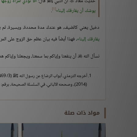
حديث معاذ
أن النبي ﷺ قال:
لا تؤذي امرأة زوجها 

[1]
يوشك أن يفارقك إلينا
.
دخيل يعني كالضيف، هو عندك مدة محددة، ويسيرة، ثم ب
يفارقك إلينا
، فهذا أيضاً فيه بيان عظم حق الزوج على المرأة
نسأل الله
أن ينفعنا وإياكم بما سمعنا، ويجعلنا وإياكم 

(2014)، وصححه الألباني، في السلسلة الصحيحة، برقم: (173).
مواد ذات صلة