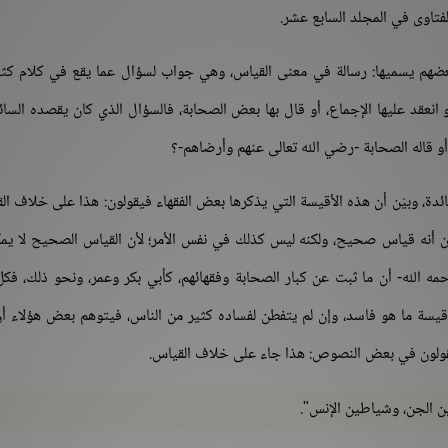
اوى في المجلد السابع عشر.
بعضهم يسميها: رسالة في معنى القياس، وهي جواب لسؤال عما يقع في كلام كث
 انعقد عليها الإجماع، أو قال بها بعض الصحابة، فالسؤال الذي كان يقصده السائ
أو قاله الصحابة -رضي الله تعالى عنهم وأرضاهم-؟
ئدة، وبيّن أن هذه الأقيسة التي يذكرها بعض الفقهاء فيقولون: هذا على خلاف ال
 أنه قياس صحيح، ولكنه ليس كذلك في نفس الأمر؛ لأن القياس الصحيح لا يم
ه الله- أن ما ثبت عن كبار الصحابة وفقهائهم، كأبي بكر وعمر، ونحو ذلك، فك
أقيسة ما هو فاسد، وإن لم يتفطن لفساده كثير من الناس، فيتوهم بعض هؤلاء أ
ولون في بعض النصوص: هذا جاء على خلاف القياس.