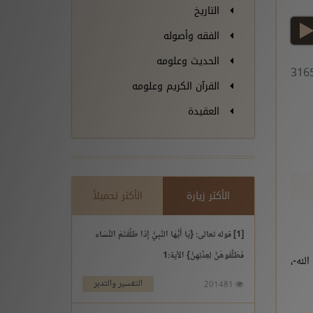
التاريخ
play
الفقه وأصوله
الحديث وعلومه
القرآن الكريم وعلومه
العقيدة
الأكثر زيارة
الأكثر تحميلاً
[1] قوله تعالى: {يَا أَيُّهَا النَّبِيُّ إِذَا طَلَّقْتُمُ النِّسَاء
فَطَلِّقُوهُنَّ لِعِدَّتِهِنَّ} الآية:1
الله-،
التفسير والتدبر
201481