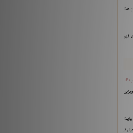
ن هذا
 فهو
سِيَنَّكَ
 ويزين
ولهذا
راءة،