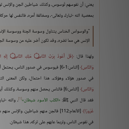
يعني: أن نفوسهم تُوسوس، وكذلك شياطين الجن والإنس توسوس،
بمعصية الله -تبارك وتعالى-، ومخالفة أمره، فالنفس لها حركة
"والوسواس الخناس يتناول وسوسة الجِنة ووسوسة الإن
الإنس هي مما تضره، وقد تكون أضر عليه من وسوسة الج
ولهذا قال:
قُلْ أَعُوذُ بِرَبِّ النَّاسِ
۝
مَلِكِ النَّاسِ
۝
إِلَهِ 
وَالنَّاسِ
[الناس:1-6] فيوسوس في صدور الناس، يحتمل أنه أطلق الناس على النوعين: الإنس والجن،
في صدور هؤلاء وهؤلاء، هذا احتمال، ولكن المعنى الث
وَالنَّاسِ
[الناس:6] فالناس يحصل منهم وسوسة، وكذلك
[1]
فقد قال النبي ﷺ:
الكلب الأسود شيطان
، والله -تب
غُرُورًا
[الأنعام:112] فالجن منهم شياطين، والإن
في نفوس الناس، ولربما عابهم على تركه، هذا شيطان.