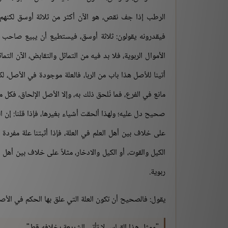
الرطب إذا جف نقص، هو الآن أكثر من ثلاثة أوسق لكنهم ل
فيقدرونه يقولون: ثلاثة أوسق، فيستطيع أن يبيع صاحب ا
الأموال الربوية، فلا بد فيه من التماثل والتقابض، الآن 
أتينا للأصل هذا باب من الربا، فالعلة موجودة في الأصل، ل
مانع في الفرع، فما نُلحق ذلك به، وإلا الأصل الإلحاق، فكل م
صحيح دل عليه؛ ولهذا ألحقت أشياء بغيرها، فإذا قلنا: إن الع
على خلاف بين أهل العلم في العلة، فإذا أثبتنا علة مفردة أو
الكيل والقوت، أو الكيل والادخار، مثلاً على خلاف بين أه
ربوية.
يقول: فالصحيح أن تكون العلة التي علق بها الحكم في الأ
"ومثل هذا القياس لا تأتي الشريعة بخلافه قط".