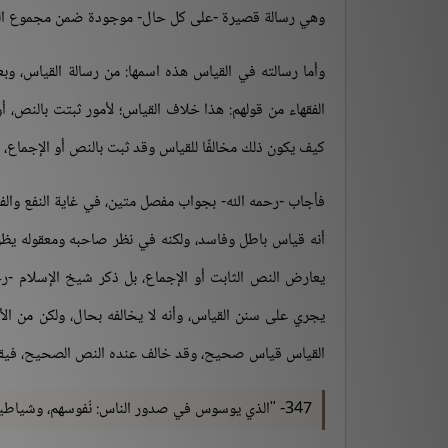
وهي رسالة قصيرة -على كل حال- موجودة ضمن مجموع الفت
وأما رسالته في القياس هذه اسمها: من رسالة القياس، و
الفقهاء من قولهم: هذا خلاف القياس؛ لأمور ثبتت بالنص، أو
كيف يكون ذلك مخالفًا للقياس وقد ثبت بالنص أو الإجماع، 
فأجاب -رحمه الله- بجواب مفصل متين، في غاية النفع والفا
أنه قياس باطل وفاسد، ولكنه في نظر صاحبه ومعقوله يظن
يعارض النص الثابت أو الإجماع، بل ذكر شيخ الإسلام -رحم
يجري على سنن القياس، وأنه لا يخالفه بحال، ولكن من ال
القياس قياس صحيح، وقد خالف عنده النص الصحيح، فيق
347- "الذي يوسوس في صدور الناس: نُفوسهم، وشياطين الجن، وشياطين الإنس".