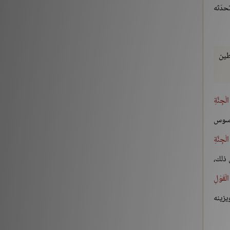
حدّثه
التقى المسلمان بسيفيهما..»
شروح الكتب
212882
طين
‏(22) لَبَّيْكَ اللَّهُمَّ لَبَّيْكَ، لَبَّيْكَ لاَ شَرِيكَ لَكَ لَبَّيْكَ، إِنَّ
الْحَمْدَ، وَالنِّعْمَةَ، لَكَ وَالْمُلْكَ، لاَ شَرِيكَ لَكَ – الجزء
الثاني
ْجِنَّةِ
شروح الكتب
186196
و يوسوس
لْجِنَّةِ
 ذلك،
ْقَوْلِ
يزينه