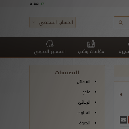
اتصل بنا
الحساب الشخصي
ميزة
مؤلفات وكتب
التفسير الصوتي
التصنيفات
الفضائل
منوع
الرقائق
السلوك
غريدة
يسبوك
أرسل بريدًا
ارك على غوغل بلس
الدعوة