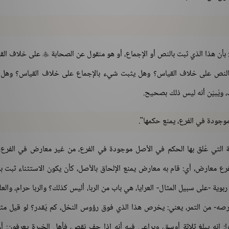
بأن هذا الذي ثبت بالنص أو الإجماع، أو هو منقول عن الصحابة
على خلاف الق

ء بالنص على خلاف القياس؟ وهل يثبت شيء بالإجماع على خلاف القياس؟ وهل 
 ويُبيّن أنه ليس ذلك بصحيح.
موجودة في الفرع، يمنع حكمها".
التي عُلق بها الحكم في الأصل موجودة في الفرع، من غير معارض في الفرع،
لفرع معارض، أي: قام به معارض يمنع الإلحاق بالأصل، كأن يكون الاستثناء ثبت ب
وية -على سبيل المثال- العرايا، هي باب من الربا، أليس كذلك؟ والربا حرام، والعل
رصه- من التمر، يعني: يخرص هذا الذي فوق رؤوس النخل، كم يُقدر؟ لو قيل مثلاً
وا: إنه يبلغ ثلاثة أوسق، ويراعى فيه أنه إذا جف نقص، فأهل الخبرة يعرفون: أ