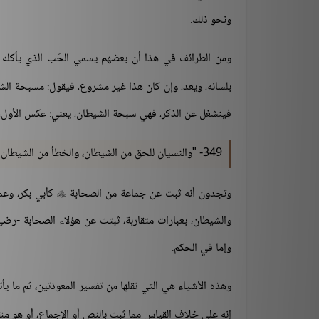
ونحو ذلك.
ومن الطرائف في هذا أن بعضهم يسمي الحَب الذي يأكله ا
بلسانه، ويعد، وإن كان هذا غير مشروع، فيقول: مسبحة الشي
فينشغل عن الذكر، فهي سبحة الشيطان، يعني: عكس الأول،
349- "والنسيان للحق من الشيطان، والخطأ من الشيطان".
وتجدون أنه ثبت عن جماعة من الصحابة
كأبي بكر، وعمر

والشيطان، بعبارات متقاربة، ثبتت عن هؤلاء الصحابة -رضي 
وإما في الحكم.
وهذه الأشياء هي التي نقلها من تفسير المعوذتين، ثم ما ي
إنه على خلاف القياس مما ثبت بالنص أو الإجماع، أو هو م