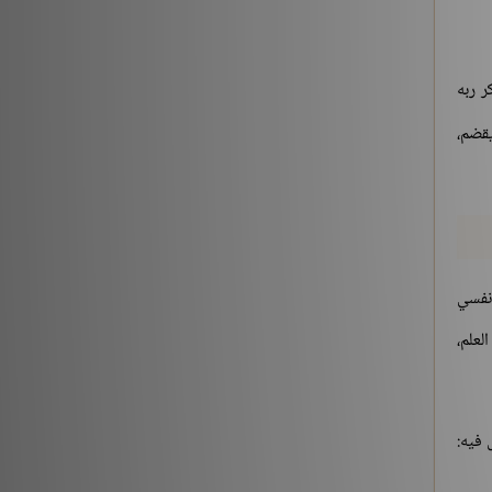
ر ربه
يقضم،
 نفسي
لعلم،
 فيه: