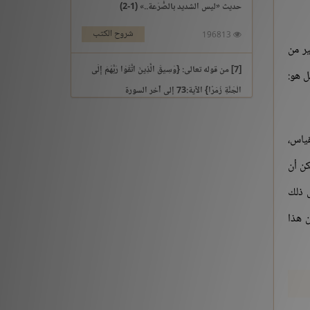
حديث «ليس الشديد بالصُّرَعة..» (1-2)
شروح الكتب
196813
ير من
[7] من قوله تعالى: {وَسِيقَ الَّذِينَ اتَّقَوْا رَبَّهُمْ إِلَى
ل هو:
الْجَنَّةِ زُمَرًا} الآية:73 إلى آخر السورة
التفسير والتدبر
195969
قياس،
[3] من قوله تعالى: {يَوْمَ نَقُولُ لِجَهَنَّمَ هَلِ امْتَلَأْتِ}
كن أن
الآية:30 إلى آخر السورة
ل ذلك
التفسير والتدبر
176213
ن هذا
حديث «إنما الأعمال بالنيات..» (1-2)
شروح الكتب
259561
حديث «إن الله لا ينظر إلى أجسامكم..» إلى «إذا