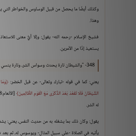
وكذلك أيضًا ما يحصل من قبيل الوساوس والخواطر التي ي
وهذا.
فشيخ الإسلام -رحمه الله- يقول: وإلا أيُّ معنى للاس
يستعيذ إذًا من الأمرين.
348- "والشيطان تارة يحدث وسواس الشر، وتارة ينسي الخير، وكان ذلك مما يشغله به من حديث النفس".
يعني: كما في قوله -تبارك وتعالى- عن قيل الخضر:
وَمَا 
الشَّيْطَانُ فَلَا تَقْعُدْ بَعْدَ الذِّكْرَى مَعَ الْقَوْمِ الظَّالِمِينَ
له الشر.
يقول: وكان ذلك بما يشغله به من حديث النفس، يعني: يشغ
يأتيه في الصلاة -على سبيل المثال- ويوسوس له، ثم بعد ذ