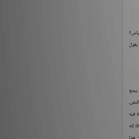
ياس؟
يقول
 يمنع
النص،
ة فيه
: إنه
ن هذا