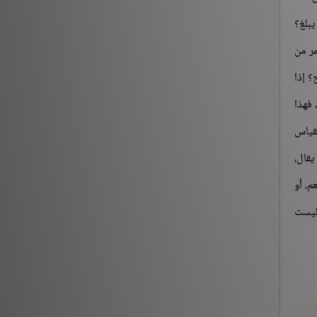
يبلغ؟
مر من
؟ إذا
 فهذا
لقياس
يقال،
م، أو
 ليست