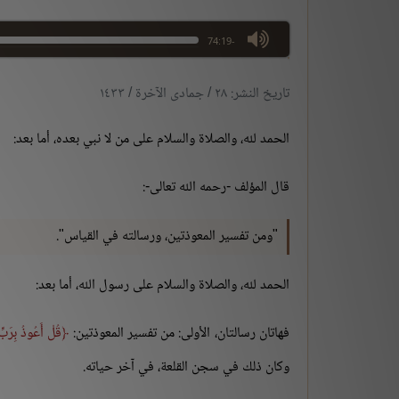
max volume
-74:19
تاريخ النشر: ٢٨ / جمادى الآخرة / ١٤٣٣
الحمد لله، والصلاة والسلام على من لا نبي بعده، أما بعد:
قال المؤلف -رحمه الله تعالى-:
"ومن تفسير المعوذتين، ورسالته في القياس".
الحمد لله، والصلاة والسلام على رسول الله، أما بعد:
فهاتان رسالتان، الأولى: من تفسير المعوذتين:
قُلْ أَعُوذُ بِرَبِّ
وكان ذلك في سجن القلعة، في آخر حياته.