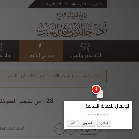
الخميس 21 / صفر / 1448 - 06 / أغسطس 2026
التفسير والتدبر
شروح الكتب
سلاسل
الصفحة الرئيسية
شروح الكتب
شرح كتاب طريق الوصول إلى ا
28 - من تفسير المعوذتين ورسالته في القياس. القواعد 348 -360‏
إغلاق
السابق
التالي
- ع
+ ع
تحميل
أضف المادة لقائ