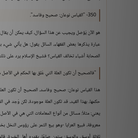
350- "القياس نوعان: صحيح وفاسد".
هو الآن يُؤصل ويجيب عن هذا السؤال، كيف يمكن أن يقال: 
عبارة يذكرها بعض الفقهاء، السائل يقول: هل يأتي شي
الصحابة أشياء تخالف القياس؟ فشيخ الإسلام يرد على ذلك،
"فالصحيح أن تكون العلة التي عُلق بها الحكم في الأصل 
هذا القياس نوعان: صحيح وفاسد، الصحيح أن تكون العلة 
حكمها، بهذا القيد، قد تكون العلة موجودة، لكن وُجد في ا
يعني: مثلاً: مسائل من أنواع المعاملات التي هي في الأصل رب
معروفة، فبيع العرايا -وهو بيع الثمر على رؤوس النخل بخ
ثلاثة أوسق، والوسق: ستون صاعًا، يقدره أهل الخبرة، قال