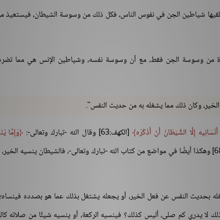
لقيها شياطين الجن في نفوس الناس، فكل ذلك من وسوسة الشيطان، فيستعيذ م
تعاذة من وسوسة الجن فقط، مع أن وسوسة نفسه، وشياطين الإنس هي مما تضره،
أَنْسَانِيه إِلَّا الشَّيْطَانُ أَنْ أَذْكُرَه
[الكهف:63] وقال الله -تبارك وتعالى-:
وَإِمَّا يُنْ
[الأنعام:68] وهكذا أيضًا في مواضع من كتاب الله -تبارك وتعالى-، فالشيطان ينسيه الخير،
له بحديث النفس عن فعل الخير، أو يجعله يشتغل بذلك عما هو بصدده فينساه؛ 
لك لا يدري كم صلى، أليس كذلك؟ فينسيه الركعة، أو ينسيه شيئًا من صلاته كالق