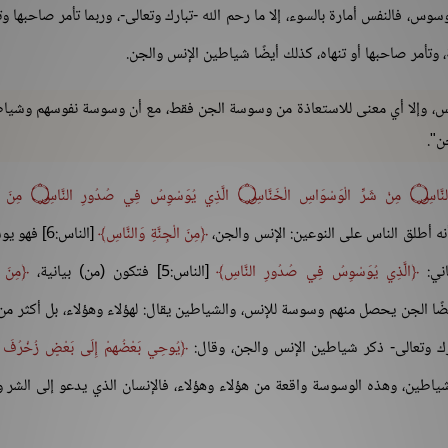
 فالنفس أمارة بالسوء، إلا ما رحم الله -تبارك وتعالى-، وربما تأمر صاحبها وت
، وتأمر صاحبها أو تنهاه، كذلك أيضًا شياطين الإنس والجن.
س، وإلا أي معنى للاستعاذة من وسوسة الجن فقط، مع أن وسوسة نفوسهم وشيا
ن".
النَّاسِ
۝
مِنْ شَرِّ الْوَسْوَاسِ الْخَنَّاسِ
۝
الَّذِي يُوَسْوِسُ فِي صُدُورِ النَّاسِ
۝
مِنَ ال
مِنَ الْجِنَّةِ وَالنَّاسِ
[الناس:6] فه
اني:
الَّذِي يُوَسْوِسُ فِي صُدُورِ النَّاسِ
[الناس:5] فتكون (من) بيانية،
مِنَ ا
 أيضًا الجن يحصل منهم وسوسة للإنس، والشياطين يقال: لهؤلاء وهؤلاء، بل أكثر من
ارك وتعالى- ذكر شياطين الإنس والجن، وقال:
يُوحِي بَعْضُهمْ إِلَى بَعْضٍ زُخْرُفَ ال
س منهم شياطين، وهذه الوسوسة واقعة من هؤلاء وهؤلاء، فالإنسان الذي يدعو إلى الشر و