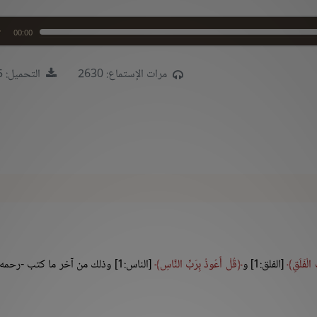
00:00
مرات الإستماع: 2630
التحميل: 3165
 الْفَلَقِ
[الفلق:1] و
قُلْ أَعُوذُ بِرَبِّ النَّاسِ
[الناس:1] وذلك من آخر ما كتب -رحمه 