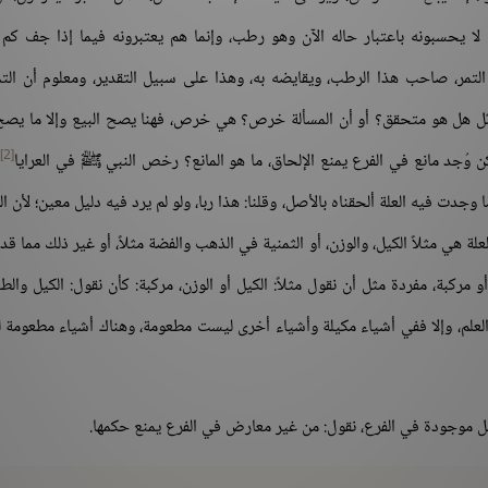
ا يحسبونه باعتبار حاله الآن وهو رطب، وإنما هم يعتبرونه فيما إذا جف كم 
لتمر، صاحب هذا الرطب، ويقايضه به، وهذا على سبيل التقدير، ومعلوم أن الت
التماثل هل هو متحقق؟ أو أن المسألة خرص؟ هي خرص، فهنا يصح البيع وإلا ما يصح
[2]
كن وُجد مانع في الفرع يمنع الإلحاق، ما هو المانع؟ رخص النبي ﷺ في العرايا
،
ا وجدت فيه العلة ألحقناه بالأصل، وقلنا: هذا ربا، ولو لم يرد فيه دليل معين؛ لأن ا
لة هي مثلاً الكيل، والوزن، أو الثمنية في الذهب والفضة مثلاً، أو غير ذلك مما قد 
 مركبة، مفردة مثل أن نقول مثلاً: الكيل أو الوزن، مركبة: كأن نقول: الكيل والطع
ل العلم، وإلا ففي أشياء مكيلة وأشياء أخرى ليست مطعومة، وهناك أشياء مطعومة
صل موجودة في الفرع، نقول: من غير معارض في الفرع يمنع حكمها.