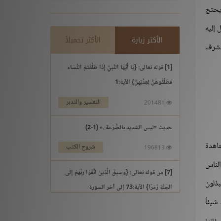
 يحتج
 إليه
الأكثر زيارة
الأكثر تحميلاً
الشرف
[1] قوله تعالى: {يَا أَيُّهَا النَّبِيُّ إِذَا طَلَّقْتُمُ النِّسَاء
فَطَلِّقُوهُنَّ لِعِدَّتِهِنَّ} الآية:1
التفسير والتدبر
201481
حديث «ليس الشديد بالصُّرَعة..» (1-2)
جاهدة
شروح الكتب
196813
الناس
[7] من قوله تعالى: {وَسِيقَ الَّذِينَ اتَّقَوْا رَبَّهُمْ إِلَى
بذلون
الْجَنَّةِ زُمَرًا} الآية:73 إلى آخر السورة
شيئاً
التفسير والتدبر
195969