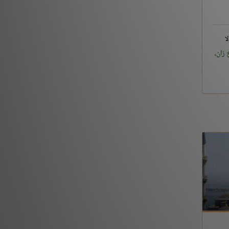
ا
 زان،