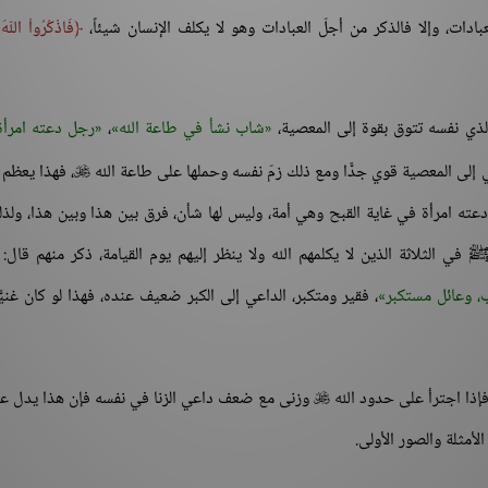
ات، وإلا فالذكر من أجلّ العبادات وهو لا يكلف الإنسان شيئاً،
فَاذْكُرُواْ اللّهَ
الذي نفسه تتوق بقوة إلى المعصية،
شاب نشأ في طاعة الله
،
رجل دعته امرأة
ي إلى المعصية قوي جدًّا ومع ذلك زمّ نفسه وحملها على طاعة الله
، فهذا يعظم 

ه امرأة في غاية القبح وهي أمة، وليس لها شأن، فرق بين هذا وبين هذا، ولذل
ي الثلاثة الذين لا يكلمهم الله ولا ينظر إليهم يوم القيامة، ذكر منهم قال:
، وعائل مستكبر
، فقير ومتكبر، الداعي إلى الكبر ضعيف عنده، فهذا لو كان غنيًّا
إذا اجترأ على حدود الله
وزنى مع ضعف داعي الزنا في نفسه فإن هذا يدل عل

لأمثلة والصور الأولى.