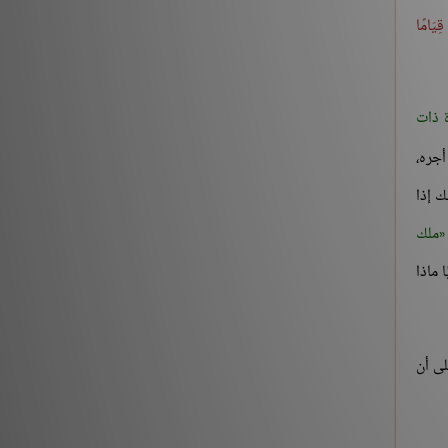
 قِيَامًا
 ذات
أجره،
ك إذا
ملك
 ماذا
ى أن