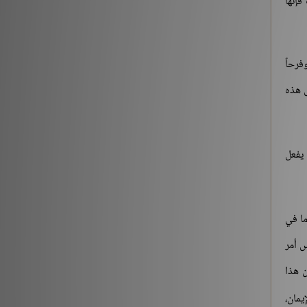
إنها
[3] من قوله تعالى: {يَوْمَ نَقُولُ لِجَهَنَّمَ هَلِ امْتَلَأْتِ}
الآية:30 إلى آخر السورة
فرحاً
التفسير والتدبر
176213
ى هذه
حديث «إنما الأعمال بالنيات..» (1-2)
شروح الكتب
259561
 يفعل
حديث «إن الله لا ينظر إلى أجسامكم..» إلى «إذا
التقى المسلمان بسيفيهما..»
شروح الكتب
212882
ما في
س أمر
‏(22) لَبَّيْكَ اللَّهُمَّ لَبَّيْكَ، لَبَّيْكَ لاَ شَرِيكَ لَكَ لَبَّيْكَ، إِنَّ
الْحَمْدَ، وَالنِّعْمَةَ، لَكَ وَالْمُلْكَ، لاَ شَرِيكَ لَكَ – الجزء
 هذا
الثاني
يمان،