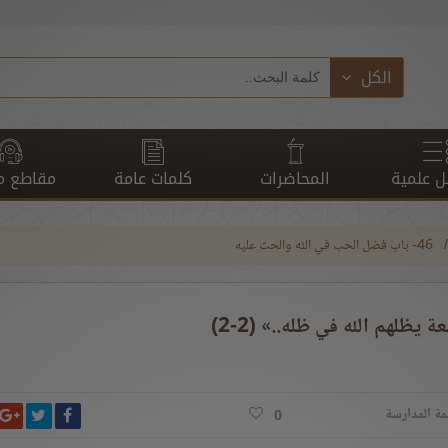
الكل
 علمية
المحاضرات
كلمات عامة
مقاطع م
46- باب فضل الحب في الله والحث عليه
يظلهم الله في ظله..» (2-2)
انشر ت
شارك على ف
ش
مة المدارسة
0