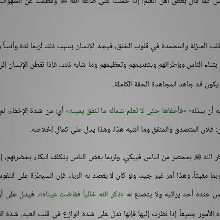
س كما قال بعض أهل العلم: إذا حُملت على طاعة الله
وفطمت عن الشهوات ف

ب المنزلة والمحمدة في قلوب الخلق، فيجد الإنسان بسبب ذلك لربما لذة وأنساً و
 بثناء الناس وبإطرائهم وبتقديمهم وتعظيمهم وما شابه ذلك، فإذا تفطن الإنسان إل
يكون قد جاهد المجاهدة الحقة الكاملة.
 أن يبذله-
فأخفاها حتى لا تعلم شماله ما تنفق يمينه
أي: من شدة الإخفاء، لم
ن: فلان المتصدق والمنفق وما أشبه هذا، وهذا يدل على كمال إخلاصه.
ر الله
بمحضر من الناس فيبكي، ولربما بعض الناس يتكلف البكاء بحضرتهم، إ

ما مقيتاً، وهذا أمر غير جيد، ولو كان لا يقصد به الرياء فإن السيطرة على النفو
يس عنده أحد يرائيه ولا يتصنع له
ذكر الله خالياً ففاضت عيناه
، فيدل على أن
ه الأمور جميعاً إذا نظرت إليها فإنها تدل على شدة الوازع في قلب العبد، شدة الإ