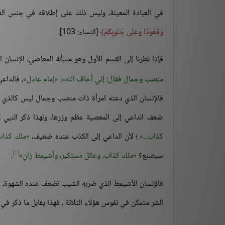
في العبادة المعينة، وليس ذلك على إطلاقه في جنس العباد
وَقُعُودًا وَعَلَى جُنُوبِكُمْ
[النساء: 103].
فإذا نظرنا إلى القسم الأول وهو مسألة المعاصي، الإنسان 
منصب وجمال فقال: إني أخاف الله
،
إمام عادل
، فالداع
فالإنسان الذي دعته امرأة ذات منصب وجمال ليس كالذي دعت
ضعف الداعي إلى المعصية عظم وزرها، ولهذا ذكر النبي ﷺ ف
كذاب...
؛ لأن الداعي إلى الكذب عنده ضعيف،
ملك كذاب
[1]
سيصنع؟
ملك كذاب، وعائل مستكبر، وأشيمط زانٍ
.
فالإنسان الأشيمط الذي ضربه الشيب تضعف عنده الشهوة، ف
الشر متمكن في نفوس هؤلاء الثلاثة ، فهذا يقابل ما ذكر في ا