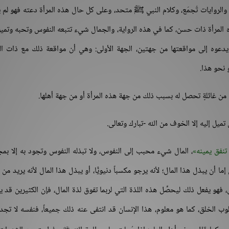
 والروايات تُجمَع، وكلام النبي ﷺ متحد، وعلى كل حال هذه المرأة دعته فهو لم
ه المرأة ذات حسن، كما في هذه الرواية، والجمال شيء تتبعه النفوس وتحبه وتميل
ً يدعوه إلى مواقعتها من جهتين، الجهة الأولى: وهي أن مواقعة ذلك مع ذات 
 نحو هذا.
من غائلةٍ تحصل له بسبب ذلك من جهة هذه المرأة أو من جهة أهلها.
ميل إليه إلا الخوف من الله -تبارك وتعالى.
تنفق يمينه
، المال شيء محبب إلى النفوس، ولا تبذله النفوس وتجود به إلا بم
أن يبذل هذا المال؛ لأنه يرجو مكسباً دنيويًّا، أو يبذل هذا المال لأنه يريد من 
، فهو يفعل ذلك ليحصِّل هذه اللذة التي لربما تفوق لذة المال، فإن الكثيرين قد ي
 الخلق، كما هو معلوم، هذا الإنسان قد انتفى عنه ذلك جميعاً، فنفسه لا تجد 