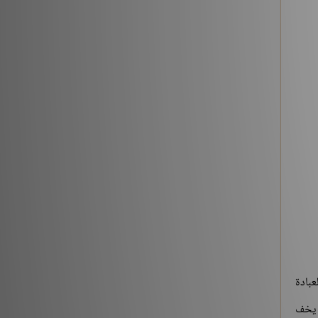
شروح الكتب
186196
عبادة
ه يخف