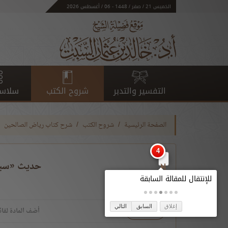
الخميس 21 / صفر / 1448 - 06 / أغسطس 2026
التفسير والتدبر
شروح الكتب
سلاسل
الصفحة الرئيسية
شروح الكتب
شرح كتاب رياض الصالحين
حديث «سبعة 
إغلاق
السابق
التالي
تحميل
أضف المادة لقائ