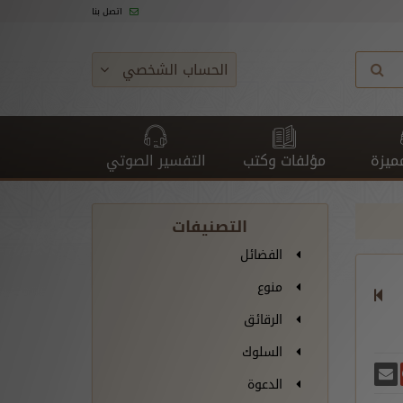
اتصل بنا
الحساب الشخصي
ميزة
مؤلفات وكتب
التفسير الصوتي
التصنيفات
الفضائل
منوع
الرقائق
السلوك
غريدة
يسبوك
أرسل بريدًا
ارك على غوغل بلس
الدعوة