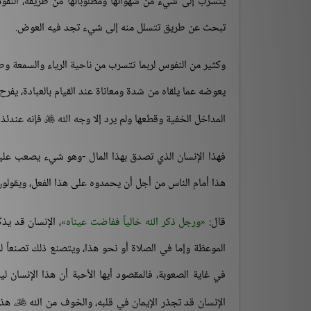
يتسرب إلى شيء من شهواتها ومطلوباتها من طريقه، النفو
تبحث عن طريق تتسلل منه إلى شيء تجد فيه العوض.
وكثير من النفوس لربما تتسرب من ناحية الرياء والسمعة وطل
يعوضه عما يلقاه من شدة ومعاناة عند القيام بالعبادة، يفرح
المداخل الخفية وقطعها ولم يرد إلا وجه الله
فإنه عندئذ 

فهذا الإنسان الذي تصدق بهذا المال -وهو شيء يصعب عليه
هذا أمام الناس من أجل أن يحمدوه على هذا الفعل، ويقولو
قال:
ورجل ذكر الله خالياً ففاضت عيناه
، الإنسان قد يذك
الموعظة وإما في الصلاة أو نحو هذا، ويتصنع ذلك تصنعاً لرب
في غاية الصعوبة، فالمقصود أيها الأحبة أن هذا الإنسان ل
الإنسان قد تجذر الإيمان في قلبه، والخوف من الله
، هذ
