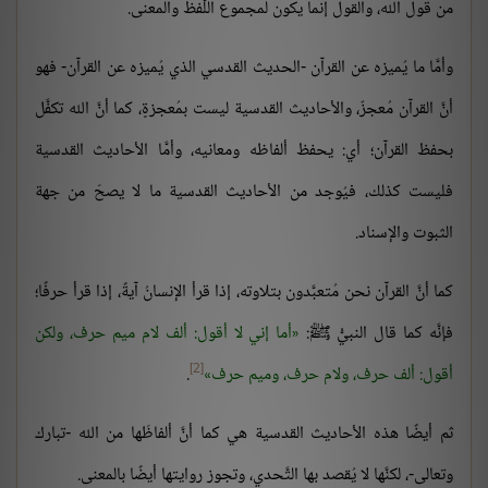
من قول الله، والقول إنما يكون لمجموع اللَّفظ والمعنى.
وأمَّا ما يُميزه عن القرآن -الحديث القدسي الذي يُميزه عن القرآن- فهو
أنَّ القرآن مُعجزٌ، والأحاديث القدسية ليست بمُعجزةٍ، كما أنَّ الله تكفَّل
بحفظ القرآن؛ أي: يحفظ ألفاظه ومعانيه، وأمَّا الأحاديث القدسية
فليست كذلك، فيُوجد من الأحاديث القدسية ما لا يصحّ من جهة
الثبوت والإسناد.
كما أنَّ القرآن نحن مُتعبَّدون بتلاوته، إذا قرأ الإنسانُ آيةً، إذا قرأ حرفًا؛
فإنَّه كما قال النبيُّ ﷺ:
أما إني لا أقول: ألف لام ميم حرف، ولكن
[2]
أقول: ألف حرف، ولام حرف، وميم حرف
.
ثم أيضًا هذه الأحاديث القدسية هي كما أنَّ ألفاظَها من الله -تبارك
وتعالى-، لكنَّها لا يُقصد بها التَّحدي، وتجوز روايتها أيضًا بالمعنى.