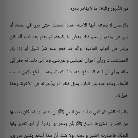
من الشُّرور والبلاء ما لا يُقادر قدره.
والإنسان لا يعرف -أيها الأحبة- هذه الحقيقة حتى يرى في نفسه، أو
يرى في ولده، أو نحو ذلك بعضَ ما يكرهه، ثم يعلم بعد ذلك أنَّه كان
يرفل في أثواب العافية، وأنَّه قد دُفِعَ عنه شرٌّ كثيرٌ، أو إذا زار
المستشفيات ورأى أحوالَ المبتلين والمرضى، وما إلى ذلك، ثم نظر إلى
حاله ورأى أنَّ الله قد دفع عنه شرًّا كثيرًا، وهذا الدَّفع يكون بسبب
الدُّعاء، يدفع عنه من البلاء بمثل ذلك، أو يدَّخر له في الآخرة، وهذا
خيرٌ له.
والمرأة السَّوداء التي طلبت من النبي ﷺ أن يدعو لها، لما كان يُصيبها
من الصَّرع، فخيَّرها النبيُّ ﷺ بأن يدعو لها وتبرأ، أو أنها تصبر ولها
الجنَّة، فاختارت الصَّبر والجنة، ولا شكَّ أنَّ هذا أعظم بكثيرٍ من برءٍ