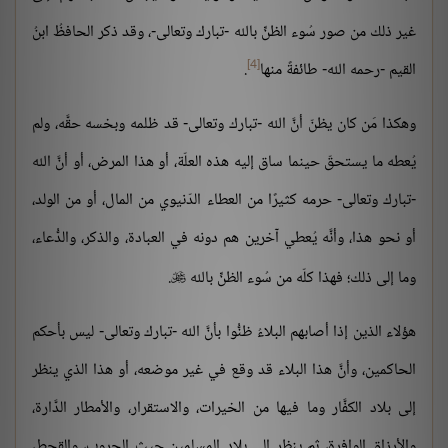
غير ذلك من صور سُوء الظنِّ بالله -تبارك وتعالى-، وقد ذكر الحافظُ ابنُ
[4]
القيم -رحمه الله- طائفةً منها
.
وهكذا مَن كان يظنّ أنَّ الله -تبارك وتعالى- قد ظلمه وبخسه حقَّه، ولم
يُعطه ما يستحقّ حينما ساق إليه هذه العلّة، أو هذا المرض، أو أنَّ الله
-تبارك وتعالى- حرمه كثيرًا من العطاء الدّنيوي من المال، أو من الولد،
أو نحو هذا، وأنَّه يُعطي آخرين هم دونه في العبادة، والذكر، والدُّعاء،
وما إلى ذلك؛ فهذا كلّه من سُوء الظنِّ بالله
.

هؤلاء الذين إذا أصابهم البلاءُ ظنُّوا بأنَّ الله -تبارك وتعالى- ليس بأحكم
الحاكمين، وأنَّ هذا البلاء قد وقع في غير موضعه، أو هذا الذي ينظر
إلى بلاد الكفَّار وما فيها من الخيرات، والاستقرار، والأمطار الدَّارة،
والأرزاق الوافرة، ثم ينظر إلى بلاد المسلمين حيث الحروب، والقحط،