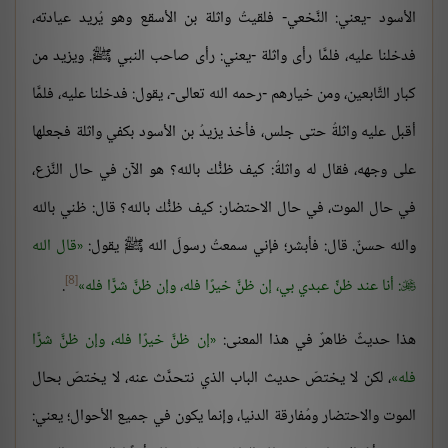
الأسود -يعني: النَّخعي- فلقيتُ واثلة بن الأسقع وهو يُريد عيادته،
فدخلنا عليه، فلمَّا رأى واثلة -يعني: رأى صاحب النبي ﷺ. ويزيد من
كبار التَّابعين، ومن خيارهم -رحمه الله تعالى-، يقول: فدخلنا عليه، فلمَّا
أقبل عليه واثلةُ حتى جلس، فأخذ يزيدُ بن الأسود بكفي واثلة فجعلها
على وجهه، فقال له واثلةُ: كيف ظنُّك بالله؟ هو الآن في حال النَّزع،
في حال الموت، في حال الاحتضار: كيف ظنُّك بالله؟ قال: ظني بالله
والله حسنٌ. قال: فأبشر؛ فإني سمعتُ رسولَ الله ﷺ يقول:
قال الله
[8]
: أنا عند ظنِّ عبدي بي، إن ظنَّ خيرًا فله، وإن ظنَّ شرًّا فله
.

هذا حديثٌ ظاهرٌ في هذا المعنى:
إن ظنَّ خيرًا فله، وإن ظنَّ شرًّا
فله
، لكن لا يختصّ حديث الباب الذي نتحدَّث عنه، لا يختصّ بحال
الموت والاحتضار ومُفارقة الدنيا، وإنما يكون في جميع الأحوال؛ يعني: