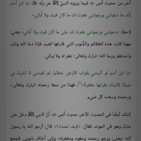
آخر، من حديث أنسٍ
فيما يرويه النبيُّ ﷺ عن ربِّه
:
يا ابن آدم،


إنَّك ما دعوتني ورجوتني غفرتُ لك ما كان فيك ولا أُبالي
.
لاحظ:
دعوتني ورجوتني غفرتُ لك على ما كان فيك ولا أُبالي
يعني:
مهما كانت هذه العظائم والذُّنوب التي قارفها العبدُ، فإذا دعا الله وتاب
واستغفر ورجا الله -تبارك وتعالى- غفر له ولا يُبالي.
يا ابن آدم، لو أتيتني بقُراب الأرض خطايا، ثم لقيتني لا تُشرك بي
[5]
شيئًا؛ لأتيتُك بقرابها مغفرةً
، فهذا من سعة رحمته -تبارك وتعالى-،
ورحمته وسعت كل شيءٍ.
كذلك أيضًا في الحديث الآخر، حديث أنسٍ
: أنَّ النبي ﷺ دخل على

شابٍّ وهو في الموت، فقال:
كيف تجدك؟
قال: أرجو الله يا رسول
الله -يعني: يرجو رحمته وعفوه ومغفرته- وإني أخاف ذنوبي. فجمع