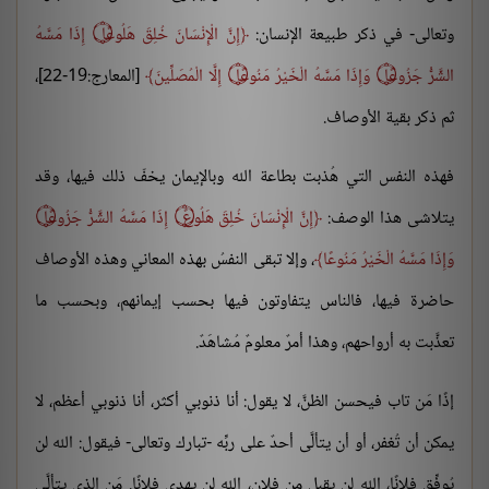
وتعالى- في ذكر طبيعة الإنسان:
إِنَّ الْإِنْسَانَ خُلِقَ هَلُوعًا
۝
إِذَا مَسَّهُ
الشَّرُّ جَزُوعًا
۝
وَإِذَا مَسَّهُ الْخَيْرُ مَنُوعًا
۝
إِلَّا الْمُصَلِّينَ
[المعارج:19-22]،
ثم ذكر بقية الأوصاف.
فهذه النفس التي هُذبت بطاعة الله وبالإيمان يخفّ ذلك فيها، وقد
يتلاشى هذا الوصف:
إِنَّ الْإِنْسَانَ خُلِقَ هَلُوعً
۝
إِذَا مَسَّهُ الشَّرُّ جَزُوعًا
۝
وَإِذَا مَسَّهُ الْخَيْرُ مَنُوعًا
، وإلا تبقى النفسُ بهذه المعاني وهذه الأوصاف
حاضرة فيها، فالناس يتفاوتون فيها بحسب إيمانهم، وبحسب ما
تعذَّبت به أرواحهم، وهذا أمرٌ معلومٌ مُشاهَدٌ.
إذًا مَن تاب فيحسن الظنَّ، لا يقول: أنا ذنوبي أكثر، أنا ذنوبي أعظم، لا
يمكن أن تُغفر، أو أن يتألَّى أحدٌ على ربِّه -تبارك وتعالى- فيقول: الله لن
يُوفِّق فلانًا، الله لن يقبل من فلانٍ، الله لن يهدي فلانًا. مَن الذي يتألَّى