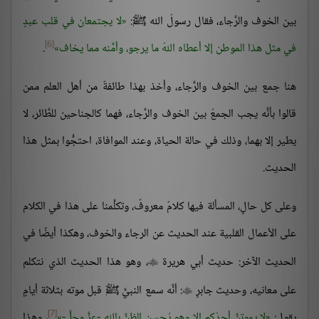
بين الخوف والرَّجاء، فقال رسولُ الله ﷺ:
لا يجتمعان في قلب عبدٍ
[6]
في مثل هذا الموطن إلا أعطاه اللهُ ما يرجو، وأمَّنه مما يخاف
.
هنا جمع بين الخوف والرَّجاء، وأخذ بهذا طائفةٌ من أهل العلم ممن
قالوا بأنَّه يجب الجمعُ بين الخوف والرَّجاء، فهما كالجناحين للطَّائر، لا
يطير إلا بهما، وذلك في حالة الحياة، وعند الموافاة، احتجُّوا بمثل هذا
الحديث.
وعلى كل حالٍ، المسألة فيها كلامٌ معروفٌ، وتكلَّمنا على هذا في الكلام
على الأعمال القلبية عند الحديث عن الرجاء والخوف، وهكذا أيضًا في
الحديث الآخر: حديث أبي هريرة
، وهو هذا الحديث الذي نتكلم

على معانيه، وحديث جابرٍ
: أنَّه سمع النبيَّ ﷺ قبل موته بثلاثة أيامٍ

[7]
يقول:
لا يموتنَّ أحدُكم إلا وهو يُحسِن الظنَّ بالله -عزَّ وجلَّ-
، وهذا