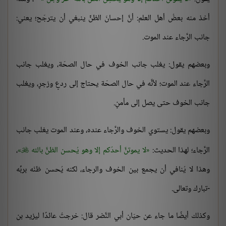
أخذ منه بعضُ أهل العلم: أنَّ إحسانَ الظنِّ ينبغي أن يترجّح؛ يعني:
جانب الرَّجاء عند الموت.
وبعضهم يقول: يغلب جانب الخوف في حال الصحّة، ويغلب جانب
الرَّجاء عند الموت؛ لأنَّه في حال الصحّة يحتاج إلى ردعٍ وزجرٍ، ويغلب
جانب الخوف حتى يصل إلى مأمنٍ.
وبعضهم يقول: يستوي الخوف والرَّجاء عنده، وعند الموت يغلب جانب
الرَّجاء؛ لهذا الحديث:
لا يموتنَّ أحدُكم إلا وهو يُحسن الظنَّ بالله
،

وهذا لا يُنافي أن يجمع بين الخوف والرجاء، لكنه يُحسن ظنّه بربِّه
-تبارك وتعالى.
وكذلك أيضًا ما جاء عن حيّان أبي النَّضر قال: خرجتُ عائدًا ليزيد بن