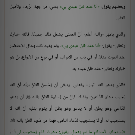
وبعضهم يقول:
أنا عند ظنِّ عبدي بي
يعني: من جهة الرَّجاء وتأميل
العفو.
والذي يظهر -والله أعلم- أنَّ المعنى يشمل ذلك جميعًا، فالله -تبارك
وتعالى- يقول:
أنا عند ظنِّ عبدي بي
، ولم يُقيد ذلك بحال الاحتضار
عند الموت مثلاً، أو في بابٍ من الأبواب، أو في نوعٍ من الأنواع، بل هو
-تبارك وتعالى- عند ظنِّ عبده به.
فالذي يدعو الله -تبارك وتعالى- ينبغي أن يُحْسِنَ الظنَّ بربِّه أنَّ الله
يُجيب دعاءَ الدَّاعين؛ ولذلك فإنَّ من إساءة الظنِّ بالله
أن يدعو

الدَّاعي وهو يظنّ، أو لا يدعو وهو يظنّ أو يقوم بقلبه أنَّ الله لا
يستجيب له، أو لا يستجيب لدُعاء الناس، فهذا من سُوء الظنِّ بالله
:

[3]
يُستجاب لأحدكم ما لم يعجل، يقول: دعوتُ فلم يُستجب لي
،