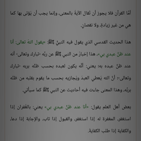
أمَّا القرآن فلا يجوز أن تُقال الآيةُ بالمعنى، وإنما يجب أن يُؤتى بها كما
هي من غير زيادةٍ، ولا نقصانٍ.
هذا الحديث القدسي الذي يقول فيه النبيُّ ﷺ:
يقول اللهُ تعالى: أنا
عند ظنِّ عبدي بي
، هذا إخبارٌ من النبي ﷺ عن ربِّه -تبارك وتعالى- أنه
عند ظنِّ عبده به؛ يعني: أنَّه يكون لعبده بحسب ظنِّه بربه -تبارك
وتعالى-؛ أنَّ الله يُعطي العبدَ ويُجازيه بحسب ما يقوم بقلبه من ظنِّه
بربِّه، وهذا المعنى جاءت فيه أحاديث عن النبي ﷺ كما سيأتي.
بعض أهل العلم يقول:
أنا عند ظنِّ عبدي بي
يعني: بالغُفران إذا
استغفر، المغفرة له إذا استغفر، والقبول إذا تاب، والإجابة إذا دعا،
والكفاية إذا طلب الكفايةَ.