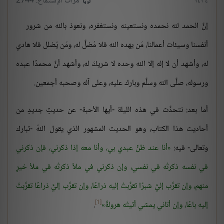
١٤٣٤
مرات الإستماع: 2744
إنَّ الحمد لله نحمده ونستعينه ونستغفره، ونعوذ بالله من شرور
أنفسنا وسيئات أعمالنا، مَن يهده الله فلا مُضلَّ له، ومَن يُضلل فلا هادي
له، وأشهد أن لا إله إلا الله وحده لا شريكَ له، وأشهد أنَّ محمدًا عبده
ورسوله، صلَّى الله وسلَّم وبارك عليه، وعلى آله وصحبه أجمعين.
أما بعد: نتحدَّث في هذه الليلة -أيها الأحبة- عن حديثٍ جديدٍ من
أحاديث هذا الكتاب، وهو الحديث المشهور الذي يقول اللهُ -تبارك
وتعالى- فيه:
أنا عند ظنِّ عبدي بي، وأنا معه إذا ذكرني، فإن ذكرني
في نفسه ذكرتُه في نفسي، وإن ذكرني في ملأ ذكرتُه في ملأ خيرٍ
منهم، وإن تقرَّب إليَّ شبرًا تقرَّبتُ إليه ذراعًا، وإن تقرَّب إليَّ ذراعًا تقرَّبتُ
[1]
إليه باعًا، وإن أتاني يمشي أتيتُه هرولةً
.