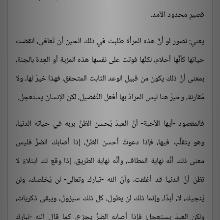
قصيرٍ محدود الأمد.
يعني: تصور لو أنَّ هذه المرأة طلبت في ذلك الحين أن تُعافى، انقضت
حياتها كأنَّها أحلام، لكنَّها فوتت على نفسها هذه المزية أو العِدة بالجنة،
بمعنى أنَّ ذلك يكون من قبيل الوعد الثابت المتحقق، فهذا خيرٌ لها، ولا
مُقارنة، وخيرٌ هنا ليس المرادُ بها أفعل التَّفضيل، لكن الإنسانَ يستعجل.
فالمقصود -أيها الأحبة- أنَّ العبدَ يُحسن الظنَّ بربه في حياته الدنيا،
وهو يتقلَّب فيها، فإذا دعوتَ أحسن الظنَّ، إذا أصابك الضرُّ فليس
معنى ذلك أنَّه نهاية المطاف، وأنَّه نهاية الطريق، إذا وقع لك ابتلاءٌ لا
تظنّ أنَّ الدنيا قد أغلقت، وأنَّ الله -تبارك وتعالى- لن يُخلصك، ولن
يُنجيك، لا، أبدًا، وإنما ذلك لن يطول، كل ذلك سيزول، ويبقى ذكريات،
ولكن العبدَ يستعجل؛ فإذا أصابه الضرُّ يجزع، كما قال الله -تبارك