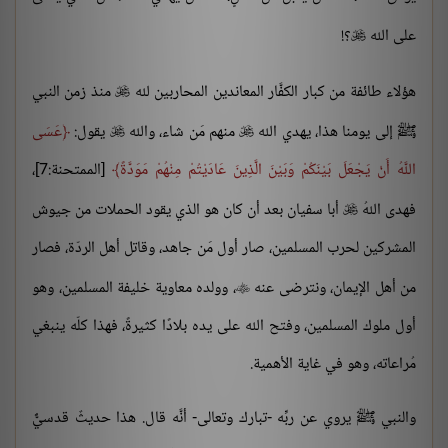
على الله
؟!

هؤلاء طائفة من كبار الكفَّار المعاندين المحاربين لله
منذ زمن النبي

ﷺ إلى يومنا هذا، يهدي الله
منهم مَن شاء، والله
يقول:
عَسَى


اللَّهُ أَنْ يَجْعَلَ بَيْنَكُمْ وَبَيْنَ الَّذِينَ عَادَيْتُمْ مِنْهُمْ مَوَدَّةً
[الممتحنة:7]،
فهدى اللهُ
أبا سفيان بعد أن كان هو الذي يقود الحملات من جيوش

المشركين لحرب المسلمين، صار أول مَن جاهد، وقاتل أهل الردّة، فصار
من أهل الإيمان، ونترضى عنه
، وولده معاوية خليفة المسلمين، وهو

أول ملوك المسلمين، وفتح الله على يده بلادًا كثيرةً، فهذا كلّه ينبغي
مُراعاته، وهو في غاية الأهمية.
والنبي ﷺ يروي عن ربِّه -تبارك وتعالى- أنَّه قال. هذا حديثٌ قدسيٌّ