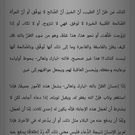
كذلك مَن ظنَّ أنَّ الطيب، أنَّ الخيرَ، أنَّ الصَّالح لا يُوفَّق، أو أنَّ المرأة
الصَّالحة الطَّيبة الخيرة لا تُوفق، فهي لا تتزوج، أو لا تكاد، أو إذا
تزوَّجت طُلِّقت، أو نحو هذا، هذا غلطٌ، وهو من سُوء الظنِّ بالله
،

كيف يظنّ بالفاسقة والفاجرة وما إلى ذلك أنها تُوفَّق، وبالصَّالحة أنها
ليست كذلك؟! هذا غير صحيحٍ، فالله -تبارك وتعالى- يحوط أولياءه
برعايته وحفظه، ويُحسن العاقبةَ لهم، ويجعل عواقبَهم إلى خيرٍ.
إذًا إحسانُ الظنِّ بالله -تبارك وتعالى- يشمل هذه الأمور جميعًا، فإذا
استغفر وتاب فإنَّ الله يغفر له، ويقبل توبتَه، إذا دعاه أجابه، لكن لا
يشترط أن تُعجّل هذه الإجابة؛ فإنَّه يكون له إحدى ثلاث: إمَّا أن تُعجّل،
وإمَّا أن يدفع عنه من البلاء مثل ذلك، أو أن يدَّخر له في الآخرة، فإذا
لم يرَ الإنسانُ نتيجةَ الدُّعاء فليس معنى ذلك أنَّه رُدَّ إطلاقًا؛ يدفع عنه