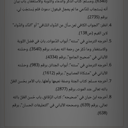
(6340)، ومسلم: كتاب الذكر والدعاء والتوبة والاستغفار، باب بيان
أنه يُستجاب للدَّاعي ما لم يعجل فيقول: دعوتُ فلم يُستجَبْ لي،
برقم (2735).
انظر: "الجواب الكافي لمن سأل عن الدَّواء الشَّافي" أو "الدَّاء والدَّواء"
لابن القيم (ص138).
أخرجه الترمذي في "سننه": أبواب الدَّعوات، بابٌ في فضل التَّوبة
والاستغفار وما ذُكِرَ من رحمة الله بعباده، برقم (3540)، وحسَّنه
الألباني في "صحيح الجامع"، برقم (4334).
أخرجه الترمذي في "سننه": أبواب الجنائز، برقم (983)، وحسَّنه
الألباني في "مشكاة المصابيح"، برقم (1612).
أخرجه مسلم: كتاب الجنة وصفة نعيمها وأهلها، باب الأمر بحُسن الظنِّ
بالله تعالى عند الموت، برقم (2877).
أخرجه ابنُ حبان في "صحيحه": كتاب الرَّقائق، باب حُسن الظنِّ بالله
تعالى، برقم (639)، وصححه الألباني في "التعليقات الحسان"، برقم
(638).