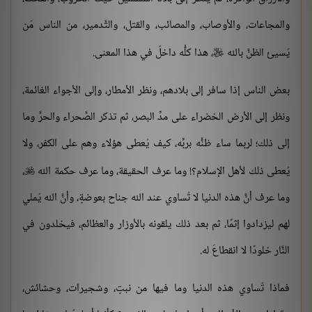
والمجاعات، والأوصاب، والمصائب، والقتل، والتَّدمير، من الناس مَن
يُسيئ الظنَّ بالله
، هذا كلُّه داخلٌ في هذا المعنى.

بعض الناس إذا سافر إلى بلادهم، ونظر الأمطار، وإلى الأجواء الغائمة،
ونظر إلى الأرض الخضراء على مدِّ البصر، ثم تذكر الصَّحراء والحرَّ وما
إلى ذلك؛ لربما ساء ظنُّه بربِّه، كيف يُعطى هؤلاء وهم على الكفر، ولا
يُعطى ذلك لأهل الإسلام؟! وما عرف الحقيقة، وما عرف حكمة الله
،

وما عرف أنَّ هذه الدنيا لا تُساوي عند الله جناح بعوضةٍ، وأنَّ الله يُملي
لهم ليزدادوا إثمًا، ثم بعد ذلك يلقونه بالأوزار والعظائم، فيخلدون في
النَّار خلودًا لا انقطاعَ له.
فماذا تُساوي هذه الدنيا وما فيها من نبتٍ، وشجيرات، وحشائش،