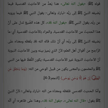
قوله ﷺ:
يقول اللهُ تعالى
هذا يُعدُّ من الأحاديث القدسية فيما
يُضيفه النبيُّ ﷺ إلى ربِّه -تبارك وتعالى-: يقول النبي ﷺ فيما يرويه
عن ربِّه، يقول النبي ﷺ:
يقول اللهُ
، كل هذه الصِّيغ تدل على أنَّ

هذا الحديثَ من الأحاديث القدسية، والمراد بالأحاديث القدسية أي: ما
يُضيفه النبيُّ ﷺ إلى ربِّه؛ أي أنَّ ذلك قاله الله
بلفظه ومعناه على

الرَّاجح من أقوال أهل العلم؛ لأنَّ الذي يُميز بينه وبين الأحاديث النبوية
أنَّ الأحاديث النبوية غير الأحاديث القدسية؛ يكون اللَّفظُ فيها من النبي
ﷺ والمضمون، والمعنى يكون من قبيل الوحي من الله:
وَمَا يَنْطِقُ عَنِ
الْهَوَى
۝
إِنْ هُوَ إِلَّا وَحْيٌ يُوحَى
[النجم:3-4].
وأمَّا الحديث القدسي فلفظه ومعناه من الله -تبارك وتعالى-؛ لأنَّ النبيَّ
ﷺ يقول:
قال الله تعالى
،
يقول اللهُ
، وهذا على ظاهره؛ أي أنَّه
