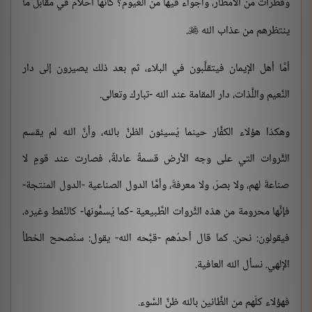
وقطرات من الأمطار، وأجواء فيها من الغيوم؟ كأنها أحلامٌ في مقابل ما
ينتظرهم من عذاب الله
.

أمَّا أهل الإيمان فيتقلَّبون في البلاء، ثم بعد ذلك يصيرون إلى دار
النَّعيم واللَّذات، دار المقامة عند الله -تبارك وتعالى.
وهكذا هؤلاء الكفَّار حينما يُسيئون الظنَّ بالله، وأنَّ الله لم يقسم
الثَّروات التي على وجه الأرض قسمةً عادلةً، فصارت عند قومٍ لا
صناعةَ لهم، ولا بصرَ، ولا معرفةَ، وأمَّا الدول الصناعية -الدول المنتجة-
فإنَّها محرومة من هذه الثَّروات الطَّبيعية -كما يُسمُّونها- كالنِّفط وغيره،
فيقولون: نحن. كما قال أحدُهم -قبَّحه الله- يقول: سنُصحح الخطأ
الإلهي. نسأل الله العافية.
فهؤلاء كلّهم من الظَّانين بالله ظنَّ السَّوء.