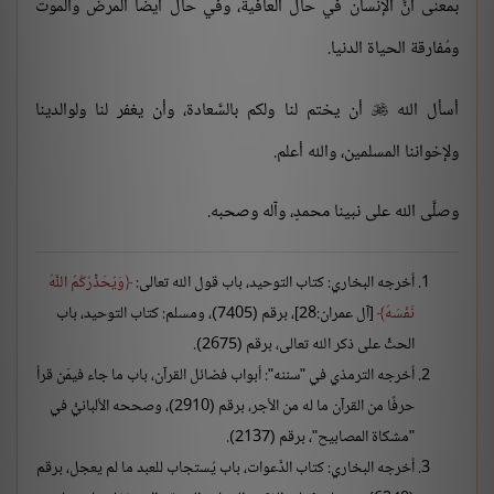
بمعنى أنَّ الإنسان في حال العافية، وفي حال أيضًا المرض والموت
ومُفارقة الحياة الدنيا.
أسأل الله
أن يختم لنا ولكم بالسَّعادة، وأن يغفر لنا ولوالدينا

ولإخواننا المسلمين، والله أعلم.
وصلَّى الله على نبينا محمدٍ، وآله وصحبه.
أخرجه البخاري: كتاب التوحيد، باب قول الله تعالى:
وَيُحَذِّرُكُمُ اللَّهُ
نَفْسَهُ
[آل عمران:28]، برقم (7405)، ومسلم: كتاب التوحيد، باب
الحثِّ على ذكر الله تعالى، برقم (2675).
أخرجه الترمذي في "سننه": أبواب فضائل القرآن، باب ما جاء فيمَن قرأ
حرفًا من القرآن ما له من الأجر، برقم (2910)، وصححه الألبانيُّ في
"مشكاة المصابيح"، برقم (2137).
أخرجه البخاري: كتاب الدَّعوات، باب يُستجاب للعبد ما لم يعجل، برقم