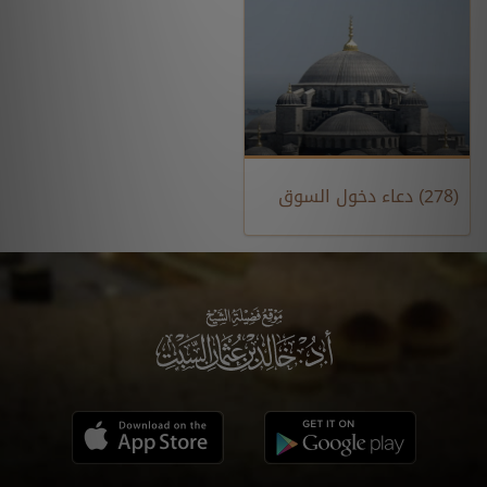
(278) دعاء دخول السوق