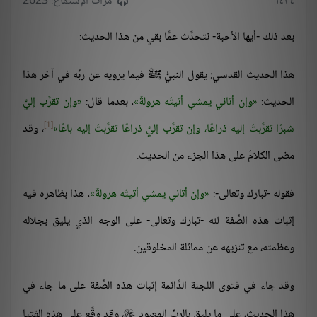
١٤٣٤
مرات الإستماع: 2623
بعد ذلك -أيها الأحبة- نتحدَّث عمَّا بقي من هذا الحديث:
هذا الحديث القدسي: يقول النبيُّ ﷺ فيما يرويه عن ربِّه في آخر هذا
الحديث:
وإن أتاني يمشي أتيتُه هرولةً
، بعدما قال:
وإن تقرَّب إليَّ
[1]
شبرًا تقرَّبتُ إليه ذراعًا، وإن تقرَّب إليَّ ذراعًا تقرَّبتُ إليه باعًا
، وقد
مضى الكلامُ على هذا الجزء من الحديث.
فقوله -تبارك وتعالى-:
وإن أتاني يمشي أتيتُه هرولةً
، هذا بظاهره فيه
إثبات هذه الصِّفة لله -تبارك وتعالى- على الوجه الذي يليق بجلاله
وعظمته، مع تنزيهه عن مماثلة المخلوقين.
وقد جاء في فتوى اللجنة الدَّائمة إثبات هذه الصِّفة على ما جاء في
هذا الحديث، على ما يليق بالربِّ المعبود
، وقد وقَّع على هذه الفتيا
