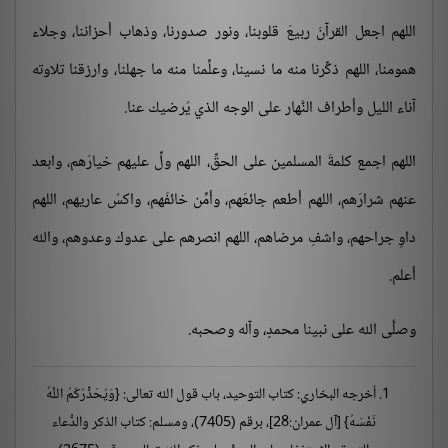
اللهم اجعل القرآنَ ربيعَ قلوبنا، ونور صدورنا، وذهاب أحزاننا، وجلاء
همومنا، اللهم ذكِّرنا منه ما نسينا، وعلِّمنا منه ما جهلنا، وارزقنا تلاوته
آناء الليل وأطراف النَّهار على الوجه الذي يُرضيك عنا.
اللهم اجمع كلمةَ المسلمين على الحقِّ، اللهم ولِّ عليهم خيارَهم، وابعد
عنهم شرارَهم، اللهم أطعم جائعَهم، وأمِّن خائفَهم، واكسُ عاريهم، اللهم
داوِ جراحهم، واشفِ مرضاهم، اللهم انصرهم على عدوك وعدوهم، والله
أعلم.
وصلَّى الله على نبينا محمدٍ، وآله وصحبه.
أخرجه البخاري: كتاب التوحيد، باب قول الله تعالى: {وَيُحَذِّرُكُمُ اللَّهُ
نَفْسَهُ} [آل عمران:28]، برقم (7405)، ومسلم: كتاب الذكر والدُّعاء