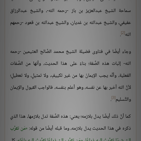
سماحة الشيخ عبدالعزيز بن باز -رحمه الله-، والشيخ عبدالرزاق
عفيفي، والشيخ عبدالله بن غديان، والشيخ عبدالله بن قعود -رحمهم
[2]
الله
.
وجاء أيضًا في فتاوى فضيلة الشيخ محمد الصَّالح العثيمين -رحمه
الله- إثبات هذه الصِّفة؛ بناءً على هذا الحديث، وأنها من الصِّفات
الفعلية، وأنَّه يجب الإيمانُ بها من غير تكييفٍ، ولا تمثيلٍ، ولا تعطيلٍ؛
لأنَّ الله أخبر بها عن نفسه، وهو أعلم بنفسه، فالواجب القبول والإيمان
[3]
والتَّسليم
.
كما أنَّ ذلك أيضًا يدل بلازمه؛ يعني: هذه الصِّفة تدل بلازمها، هذا الذي
ذكره في هذا الحديث يدل بلازمه، وما قبله أيضًا من قوله:
مَن تقرَّب
إليَّ شبرًا تقرَّبتُ إليه ذراعًا، ومَن تقرَّب إليَّ ذراعًا تقرَّبتُ إليه باعًا
، كل