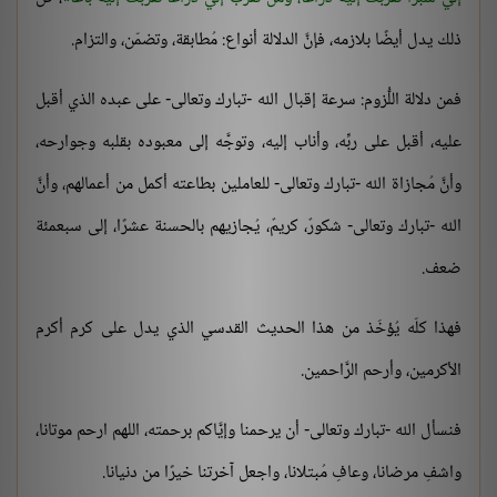
ذلك يدل أيضًا بلازمه، فإنَّ الدلالة أنواع: مُطابقة، وتضمّن، والتزام.
فمن دلالة اللُّزوم: سرعة إقبال الله -تبارك وتعالى- على عبده الذي أقبل
عليه، أقبل على ربِّه، وأناب إليه، وتوجَّه إلى معبوده بقلبه وجوارحه،
وأنَّ مُجازاة الله -تبارك وتعالى- للعاملين بطاعته أكمل من أعمالهم، وأنَّ
الله -تبارك وتعالى- شكورٌ، كريمٌ، يُجازيهم بالحسنة عشرًا، إلى سبعمئة
ضعف.
فهذا كلّه يُؤخَذ من هذا الحديث القدسي الذي يدل على كرم أكرم
الأكرمين، وأرحم الرَّاحمين.
فنسأل الله -تبارك وتعالى- أن يرحمنا وإيَّاكم برحمته، اللهم ارحم موتانا،
واشفِ مرضانا، وعافِ مُبتلانا، واجعل آخرتنا خيرًا من دنيانا.