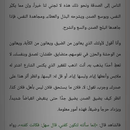
الناس إلى الصدقة ونحو ذلك هذه لا تجني لنا خيراً، وإن مما يكبِّر
النفس، ويوسع الصدر، ويشرحه البذل والعطاء، ومجاهدة النفس، فإذا
جاهدها انبلج الصدر، واتسع وانشرح.
وأنا أقول لأولئك الذي يعانون من الضيق، ويعانون من الكآبة، ويعانون
من الوحشة والحزن في نفوسهم، متضايق، طفشان: تصدق وبنفسك، لا
تعطِ أحدًا يذهب به، أنت اذهب للفقير الذي يكنس الشارع اشتر له
ملابس وأعطها إياه، ولبسها إياه، أو قل له: البسها، وانظر أثر هذا على
صدرك، وجرب، تقول: لا، فلان ما يستحق، فلان ليس بأهل، فلان كذا،
انظر كيف يضيق الصدر، يضيق جدًّا حتى ينقبض انقباضاً شديداً،
ويزداد حرجاً وضيقاً، فهذه أمور معلومة.
فالشاهد قال:
إنما سألته لتكون كفني، قال سهل: فكانت كفنه
، رواه