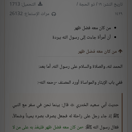
تاريخ النشر: ١٩ / ذو الحجة /
التحميل: 1713
١٤٢٩
مرات الإستماع: 26132
من كان معه فضل ظهر
أن أمرأة جاءت إلى رسول الله ببردة
من كان معه فضل ظهر
الحمد لله، والصلاة والسلام على رسول الله، أما بعد:
ففي باب الإيثار والمواساة أورد المصنف -رحمه الله-:
حديث أبي سعيد الخدري
قال: بينما نحن في سفر مع النبي

ﷺ إذ جاء رجل على راحلة له فجعل يصرف بصره يميناً وشمالاً،
فقال رسول الله ﷺ:
من كان معه فضل ظهر فليَعُدْ به على من لا