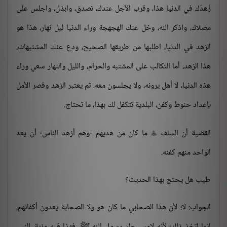
زُهدُك في الدنيا هذا، وقرب الأجل عندك، تصدق، وابذل، واجلس على
مصلاك، واذكر الله، وخل عنك الهجهجة وراء الدنيا ليل نهار، هذا هو
الزهد في الدنيا، اطلبها من طريقها الصحيح، ودع عنك المشتبهات،
هذا الزهد، أما التكالب على المشتبه والحرام، والليل والنهار سعي وراء
هذه الدنيا، لا أهل يرونه، ولا يجلسون معه، ثم يعتبر الزهد وقصر الأمل
بإعداد حنوط وكفن، البلدية تتكفل لك بهذا، ما تحتاج.
القضية أن السلف
ما كان من هديهم -وهم أزهد الناس- أن يعد

الواحد منهم كفنه.
طيب هل يحتج بهذا الحديث؟
الجواب: لا؛ لأن هذا الصحابي ما كان هو ولا الصحابة يعدون أكفانهم،
إنما اتخذ ذلك؛ لأنه لامس جلد رسول الله ﷺ، فهذا فيه مزية، النبي