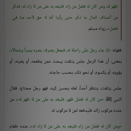
ظهر له، ومن كان له فضل من زاد فليعد به على من لا زاد له، فذكر
من أصناف المال ما ذكر، حتى رأينا أنه لا حق لأحد منا في
فضل
، رواه مسلم.
فقوله:
إذ جاء رجل على راحلة له، فجعل يصرف بصره يميناً وشمالاً
،
بمعنى: أن هذا الرجل جلس يتلفت يبحث عمن يطعمه، أو يعينه، أو
يؤويه، أو يكسوه، أو نحو ذلك، بحسب حاجته.
جلس يتلفت، ينتظر أحداً، لعله يحسن إليه، فهو رجل محتاج، فقال
النبي ﷺ:
من كان له فضل ظهر، فليعد به على من لا ظهر له
، من
عنده مركوب زائد فليدفعه لمن لا مركوب له.
ومن كان له فضل من زاد فليعد به على من لا زاد له
، عنده طعام