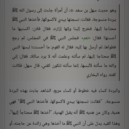
وهو حديث سهل بن سعد
: أن أمرأة جاءت إلى رسول الله ﷺ

ببردة منسوجة، فقالت: نسجتها بيدي لأكسوكها، فأخذها النبي ﷺ
محتاجا إليها، فخرج إلينا وإنها إزاره، فقال فلان: اكسنيها ما
أحسنها! فقال:
نعم
فجلس النبي ﷺ في المجلس، ثم رجع
فطواها، ثم أرسل بها إليه: فقال له القوم: ما أحسنت! لبسها النبي
ﷺ محتاجا إليها، ثم سألته وعلمت أنه لا يرد سائلا، فقال: إني
والله ما سألته لألبسها، إنما سألته لتكون كفني، قال سهل: فكانت
كفنه. رواه البخاري
والبردة كساء فيه خطوط أو كساء مربع، الشاهد جاءت بهذه البردة
منسوجة، "فقالت: نسجتها بيدي لأكسوكها، فأخذها النبي ﷺ" فهي
هدية، وكان من هديه ﷺ أنه يقبل الهدية، "أخذها ﷺ محتاجاً إليها"،
وهذا القيد يدل على أن النبي ﷺ ما أخذها وهي زائدة عن حاجته، أو