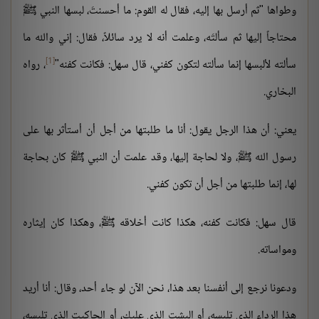
وطواها "ثم أرسل بها إليه، فقال له القوم: ما أحسنتَ، لبسها النبي ﷺ
محتاجاً إليها ثم سألتَه، وعلمت أنه لا يرد سائلاً، فقال: إني والله ما
[1]
سألته لألبسها إنما سألته لتكون كفني، قال سهل: فكانت كفنه"
، رواه
البخاري.
يعني: أن هذا الرجل يقول: أنا ما طلبتها من أجل أن أستأثر بها على
رسول الله ﷺ، ولا لحاجة إليها، وقد علمت أن النبي ﷺ كان بحاجة
لها، إنما طلبتها من أجل أن تكون كفني.
قال سهل: فكانت كفنه، هكذا كانت أخلاقه ﷺ، وهكذا كان إيثاره
ومواساته.
ودعونا نرجع إلى أنفسنا بعد هذا، نحن الآن لو جاء أحد، وقال: أنا أريد
هذا الرداء الذي تلبسه، أو البشت الذي عليك، أو الجاكيت الذي تلبسه،