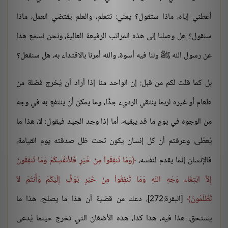
أعطني إياه، ماذا ستقول؟ يعني: نتعلم، والعلم يقتضي العمل، ماذا
سنقول؟ هل وصلنا إلى هذه المراتب الرفيعة العالية، ونحن نسمع هذا
عن رسول الله ﷺ ولنا فيه أسوة، والله أمرنا بالاقتداء به، هل سنفعل؟
بل كما قلت لكم من قبل: إن الواحد منا إذا أراد أن يُخرج فضلة من
طعام أو غيره لربما ينتقي الرديء جدًّا، وما يمكن أن ينتفع به في وجه
من الوجوه في يومٍ ما قد يبقيه، أما إذا وجد الجيد فيقول: لا، هذا ما
يُعطَى، وعرفتم أن كل إنسان يكون تحت ظل صدقته يوم القيامة،
فالإنسان إنما يقدم لنفسه،
وَمَا تُنفِقُواْ مِنْ خَيْرٍ فَلأنفُسِكُمْ وَمَا تُنفِقُونَ
إِلاَّ ابْتِغَاء وَجْهِ اللّهِ وَمَا تُنفِقُواْ مِنْ خَيْرٍ يُوَفَّ إِلَيْكُمْ وَأَنتُمْ لاَ
تُظْلَمُونَ
[البقرة:272]، دعك من قضية أن هذا ما يصلح، هذا ما
يستحق، هذا فيه، هذا كذا، هذه الأضغان التي تخرج حينما يُدعى