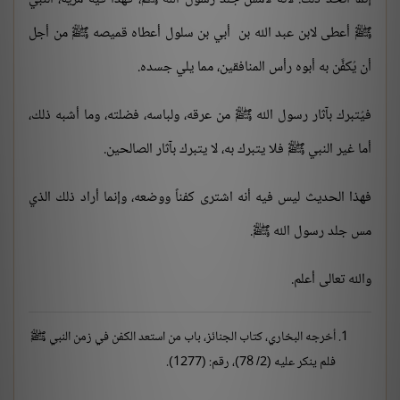
ﷺ أعطى لابن عبد الله بن أبي بن سلول أعطاه قميصه ﷺ من أجل
أن يُكفَّن به أبوه رأس المنافقين، مما يلي جسده.
فيُتبرك بآثار رسول الله ﷺ من عرقه، ولباسه، فضلته، وما أشبه ذلك،
أما غير النبي ﷺ فلا يتبرك به، لا يتبرك بآثار الصالحين.
فهذا الحديث ليس فيه أنه اشترى كفناً ووضعه، وإنما أراد ذلك الذي
مس جلد رسول الله ﷺ.
والله تعالى أعلم.
أخرجه البخاري، كتاب الجنائز، باب من استعد الكفن في زمن النبي ﷺ
فلم ينكر عليه (2/ 78)، رقم: (1277).