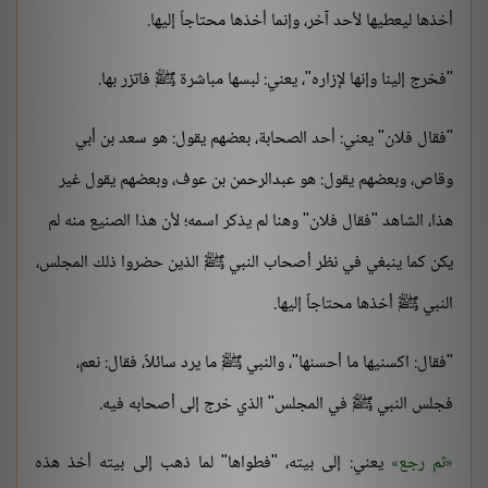
أخذها ليعطيها لأحد آخر، وإنما أخذها محتاجاً إليها.
"فخرج إلينا وإنها لإزاره"، يعني: لبسها مباشرة ﷺ فاتزر بها.
"فقال فلان" يعني: أحد الصحابة، بعضهم يقول: هو سعد بن أبي
وقاص، وبعضهم يقول: هو عبدالرحمن بن عوف، وبعضهم يقول غير
هذا، الشاهد "فقال فلان" وهنا لم يذكر اسمه؛ لأن هذا الصنيع منه لم
يكن كما ينبغي في نظر أصحاب النبي ﷺ الذين حضروا ذلك المجلس،
النبي ﷺ أخذها محتاجاً إليها.
"فقال: اكسنيها ما أحسنها"، والنبي ﷺ ما يرد سائلاً، فقال: نعم،
فجلس النبي ﷺ في المجلس"
الذي خرج إلى أصحابه فيه.
ثم رجع
يعني: إلى بيته، "فطواها" لما ذهب إلى بيته أخذ هذه