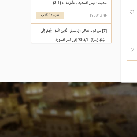
حديث «ليس الشديد بالصُّرَعة..» (1-2)
شروح الكتب
196813
[7] من قوله تعالى: {وَسِيقَ الَّذِينَ اتَّقَوْا رَبَّهُمْ إِلَى
الْجَنَّةِ زُمَرًا} الآية:73 إلى آخر السورة
التفسير والتدبر
195969
[3] من قوله تعالى: {يَوْمَ نَقُولُ لِجَهَنَّمَ هَلِ امْتَلَأْتِ}
الآية:30 إلى آخر السورة
التفسير والتدبر
176213
حديث «إنما الأعمال بالنيات..» (1-2)
شروح الكتب
259561
حديث «إن الله لا ينظر إلى أجسامكم..» إلى «إذا