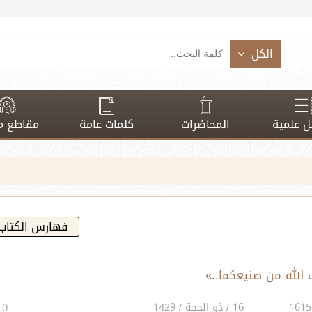
الكل
 علمية
المحاضرات
كلمات عامة
مقاطع م
فهارس الكتاب
الله من صنيعكما..»
16 / ذو الحجة / 1429
0