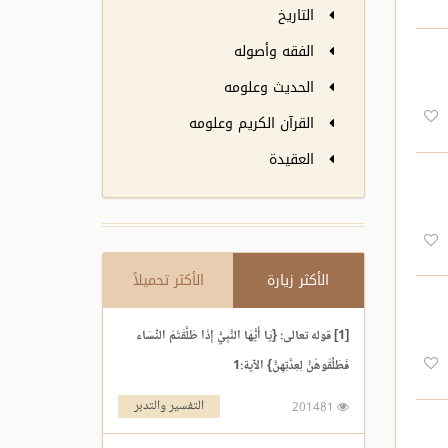
التاريخ
الفقه وأصوله
الحديث وعلومه
القرآن الكريم وعلومه
العقيدة
الأكثر زيارة
الأكثر تحميلاً
[1] قوله تعالى: {يَا أَيُّهَا النَّبِيُّ إِذَا طَلَّقْتُمُ النِّسَاء
فَطَلِّقُوهُنَّ لِعِدَّتِهِنَّ} الآية:1
التفسير والتدبر
201481